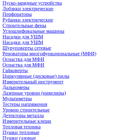
Пуско-зарядные устройства
Лобзики электрические
Перфораторы
Рубанки электрические
Строительные фены
Углошлифовальные машины
Насадки для УШМ
Насадки для УШМ
Шуруповерты сетевые
Реноваторы многофункциональные (МФИ)
Оснастка для МФИ
Оснастка для МФИ
Гайковерты
Циркулярные (дисковые) пилы
Измерительный инструмент
Дальномеры
Лазерные уровни (нивелиры)
Мультиметры
Тестеры напряжения
Уровни строительные
Детекторы металла
Измерительные клещи
Тепловая техника
Пушки тепловые
Пушки газовые