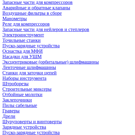
Запасные части для компрессоров
Аварийные и обратные клапаны
Воздушные фильтры в сборе
Манометры
Реле для компрессоров
Запасные части для нейлеров и степлеров
Электроинструмент
Точильные станки
Пуско-зарядные устройства
Оснастка для МФИ
Насадки для УШМ
Эксцентриковые (орбитальные) шлифмашины
Ленточные шлифмашины
Станки для заточки цепей
Наборы инструмента
Штроборезы
Строительные миксеры
Отбойные молотки
Заклепочники
Пилы сабельные
Граверы
Дрели
Шуруповерты и винтоверты
Зарядные устройства
Пуско-зарядные устройства