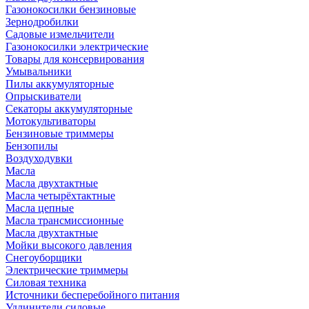
Газонокосилки бензиновые
Зернодробилки
Садовые измельчители
Газонокосилки электрические
Товары для консервирования
Умывальники
Пилы аккумуляторные
Опрыскиватели
Секаторы аккумуляторные
Мотокультиваторы
Бензиновые триммеры
Бензопилы
Воздуходувки
Масла
Масла двухтактные
Масла четырёхтактные
Масла цепные
Масла трансмиссионные
Масла двухтактные
Мойки высокого давления
Снегоуборщики
Электрические триммеры
Силовая техника
Источники бесперебойного питания
Удлинители силовые