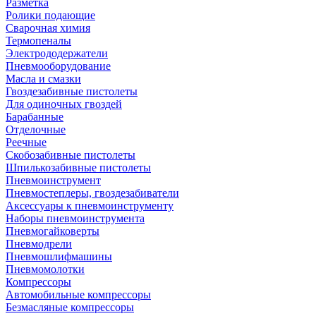
Разметка
Ролики подающие
Сварочная химия
Термопеналы
Электрододержатели
Пневмооборудование
Масла и смазки
Гвоздезабивные пистолеты
Для одиночных гвоздей
Барабанные
Отделочные
Реечные
Скобозабивные пистолеты
Шпилькозабивные пистолеты
Пневмоинструмент
Пневмостеплеры, гвоздезабиватели
Аксессуары к пневмоинструменту
Наборы пневмоинструмента
Пневмогайковерты
Пневмодрели
Пневмошлифмашины
Пневмомолотки
Компрессоры
Автомобильные компрессоры
Безмасляные компрессоры