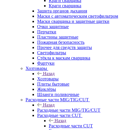
Краги сварщика
Краги сварщика
Защита органов дыхания
Маски с автоматическим светофильтром
Маски сварщика и защитные щитки
Очки защитные
Перчатки
Пластины защитные
Пожарная безопасность
Прочее для средств защиты
Светофильтры
Стёкла к маскам сварщика
Фартуки
Хозтовары
Назад
Хозтовары
Плиты бытовые
Жиклёры
Шланги поливочные
Расходные части MIG/TIG/CUT
Назад
Расходные части MIG/TIG/CUT
Расходные части CUT
Назад
Расходные части CUT