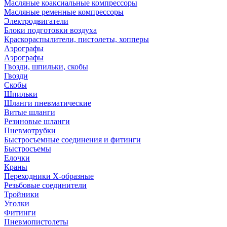
Масляные коаксиальные компрессоры
Масляные ременные компрессоры
Электродвигатели
Блоки подготовки воздуха
Краскораспылители, пистолеты, хопперы
Аэрографы
Аэрографы
Гвозди, шпильки, скобы
Гвозди
Скобы
Шпильки
Шланги пневматические
Витые шланги
Резиновые шланги
Пневмотрубки
Быстросъемные соединения и фитинги
Быстросъемы
Елочки
Краны
Переходники Х-образные
Резьбовые соединители
Тройники
Уголки
Фитинги
Пневмопистолеты