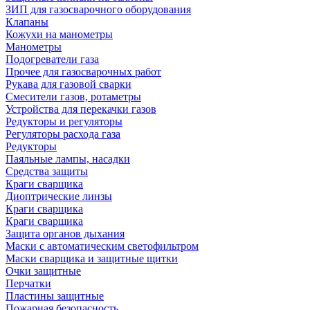
ЗИП для газосварочного оборудования
Клапаны
Кожухи на манометры
Манометры
Подогреватели газа
Прочее для газосварочных работ
Рукава для газовой сварки
Смесители газов, ротаметры
Устройства для перекачки газов
Редукторы и регуляторы
Регуляторы расхода газа
Редукторы
Паяльные лампы, насадки
Средства защиты
Краги сварщика
Диоптрические линзы
Краги сварщика
Краги сварщика
Защита органов дыхания
Маски с автоматическим светофильтром
Маски сварщика и защитные щитки
Очки защитные
Перчатки
Пластины защитные
Пожарная безопасность