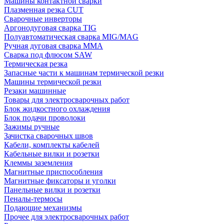
Машины контактной сварки
Плазменная резка CUT
Сварочные инверторы
Аргонодуговая сварка TIG
Полуавтоматическая сварка MIG/MAG
Ручная дуговая сварка MMA
Сварка под флюсом SAW
Термическая резка
Запасные части к машинам термической резки
Машины термической резки
Резаки машинные
Товары для электросварочных работ
Блок жидкостного охлаждения
Блок подачи проволоки
Зажимы ручные
Зачистка сварочных швов
Кабели, комплекты кабелей
Кабельные вилки и розетки
Клеммы заземления
Магнитные приспособления
Магнитные фиксаторы и уголки
Панельные вилки и розетки
Пеналы-термосы
Подающие механизмы
Прочее для электросварочных работ