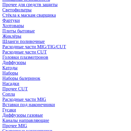
Прочее для средств защиты
Светофильтры
Стёкла к маскам сварщика
Фартуки
Хозтовары
Плиты бытовые
Жиклёры
Шланги поливочные
Расходные части MIG/TIG/CUT
Расходные части CUT
Головки плазмотронов
Диффузоры
Катоды
Наборы
Наборы балеринок
Насадки
Прочее CUT
Сопла
Расходные части MIG
Вставки под наконечники
Гусаки
Диффузоры газовые
Каналы направляющие
Прочее MIG
Сварочные наконечники