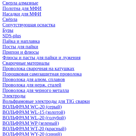
Сверла алмазные
Полотна для МФИ
Насадки для МФИ
Свёрла
Сопутствующая оснастка
Буры
SDS-plus
Пайка и наплавка
Посты для пайки
Припои и флюсы
Флюсы и пасты для пайки и лужения
Сварочные материалы
Проволока сварочная на катушках
Порошковая самозащитная проволока
Проволока для алюм. сплавов
Проволока для нерж. сталей
Проволока для черного металла
Электроды
Вольфрамовые электроды для TIG сварки
ВОЛЬФРАМ WC-20 (серый)
ВОЛЬФРАМ WL-15 (золотой)
ВОЛЬФРАМ WL-20 (голубой)
ВОЛЬФРАМ WP (зеленый)
ВОЛЬФРАМ WT-20 (красный)
ВОЛЬФРАМ WY-20 (синий)