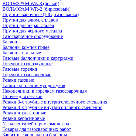
ВОЛЬФРАМ WZ-8 (белый)
ВОЛЬФРАМ WR-2 (бирюзовый)
Прутки сварочные (TIG, газосварка)
Прутки для алюм. сплавов
Прутки для нерж. сталей
Прутки для черного металла
Газосварочное оборудование
Баллоны
Баллоны композитные
Баллоны стальные
Газовые баллончики и картриджи
Горелки газовоздушные
Газовые горелки
Горелки газосварочные
Резаки газовые
Гайки крепления мундштуков
Наконечники к горелкам газосварочным
Прочее для резаков
Резаки 3-х трубные внутриголовочного смешения
Резаки 3-х трубные внутрисоплового смешения
Резаки инжекторные
Резаки керосиновые
Узлы вентилей и ремкомплекты
Товары для газосварочных работ
Защитные колпаки на баллоны