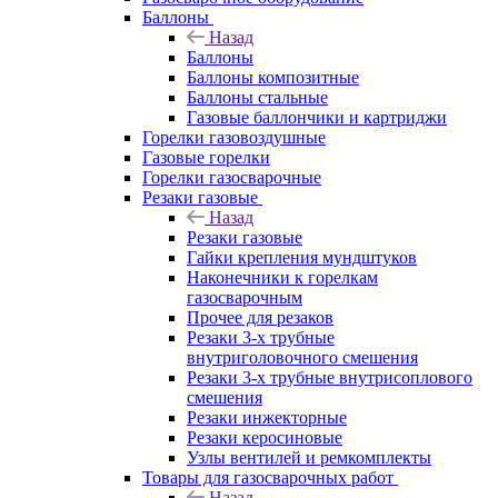
Баллоны
Назад
Баллоны
Баллоны композитные
Баллоны стальные
Газовые баллончики и картриджи
Горелки газовоздушные
Газовые горелки
Горелки газосварочные
Резаки газовые
Назад
Резаки газовые
Гайки крепления мундштуков
Наконечники к горелкам
газосварочным
Прочее для резаков
Резаки 3-х трубные
внутриголовочного смешения
Резаки 3-х трубные внутрисоплового
смешения
Резаки инжекторные
Резаки керосиновые
Узлы вентилей и ремкомплекты
Товары для газосварочных работ
Назад