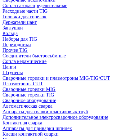
Сопла газораспределительные
Расходные части TIG
Головки для горелок
Держатели цанг
Заглушки
Кольца
Наборы для TIG
Переходники
Прочее TIG
Соединители быстросъёмные
Сопла керамические
Цанги
Штуцеры
Сварочные горелки и плазмотроны MIG/TIG/CUT
Плазмотроны CUT
Сварочные горелки MIG
Сварочные горелки TIG
Сварочное оборудование
Автоматическая сварка
Аппараты для сварки пластиковых труб
Дополнительное электросварочное оборудование
Контактная сварка
Аппараты для приварки шпилек
Клещи контактной сварки