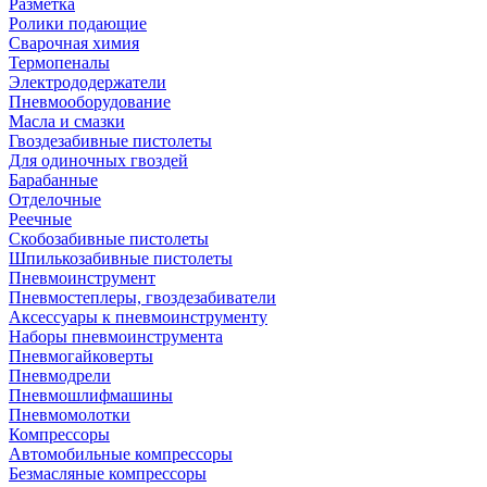
Разметка
Ролики подающие
Сварочная химия
Термопеналы
Электрододержатели
Пневмооборудование
Масла и смазки
Гвоздезабивные пистолеты
Для одиночных гвоздей
Барабанные
Отделочные
Реечные
Скобозабивные пистолеты
Шпилькозабивные пистолеты
Пневмоинструмент
Пневмостеплеры, гвоздезабиватели
Аксессуары к пневмоинструменту
Наборы пневмоинструмента
Пневмогайковерты
Пневмодрели
Пневмошлифмашины
Пневмомолотки
Компрессоры
Автомобильные компрессоры
Безмасляные компрессоры