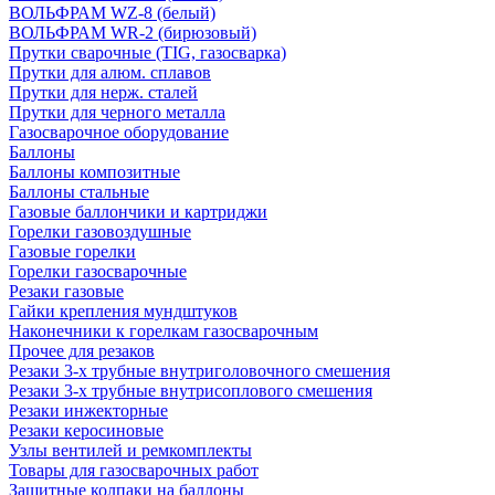
ВОЛЬФРАМ WZ-8 (белый)
ВОЛЬФРАМ WR-2 (бирюзовый)
Прутки сварочные (TIG, газосварка)
Прутки для алюм. сплавов
Прутки для нерж. сталей
Прутки для черного металла
Газосварочное оборудование
Баллоны
Баллоны композитные
Баллоны стальные
Газовые баллончики и картриджи
Горелки газовоздушные
Газовые горелки
Горелки газосварочные
Резаки газовые
Гайки крепления мундштуков
Наконечники к горелкам газосварочным
Прочее для резаков
Резаки 3-х трубные внутриголовочного смешения
Резаки 3-х трубные внутрисоплового смешения
Резаки инжекторные
Резаки керосиновые
Узлы вентилей и ремкомплекты
Товары для газосварочных работ
Защитные колпаки на баллоны