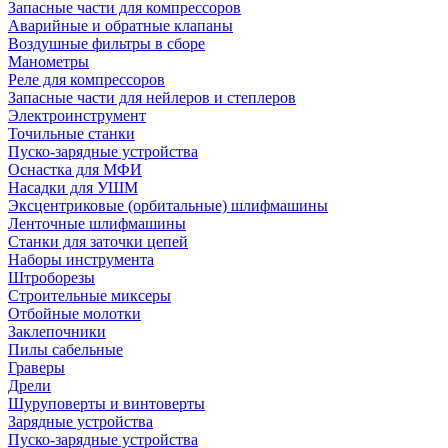
Запасные части для компрессоров
Аварийные и обратные клапаны
Воздушные фильтры в сборе
Манометры
Реле для компрессоров
Запасные части для нейлеров и степлеров
Электроинструмент
Точильные станки
Пуско-зарядные устройства
Оснастка для МФИ
Насадки для УШМ
Эксцентриковые (орбитальные) шлифмашины
Ленточные шлифмашины
Станки для заточки цепей
Наборы инструмента
Штроборезы
Строительные миксеры
Отбойные молотки
Заклепочники
Пилы сабельные
Граверы
Дрели
Шуруповерты и винтоверты
Зарядные устройства
Пуско-зарядные устройства