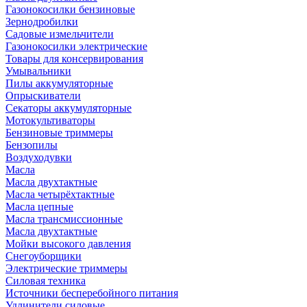
Газонокосилки бензиновые
Зернодробилки
Садовые измельчители
Газонокосилки электрические
Товары для консервирования
Умывальники
Пилы аккумуляторные
Опрыскиватели
Секаторы аккумуляторные
Мотокультиваторы
Бензиновые триммеры
Бензопилы
Воздуходувки
Масла
Масла двухтактные
Масла четырёхтактные
Масла цепные
Масла трансмиссионные
Масла двухтактные
Мойки высокого давления
Снегоуборщики
Электрические триммеры
Силовая техника
Источники бесперебойного питания
Удлинители силовые