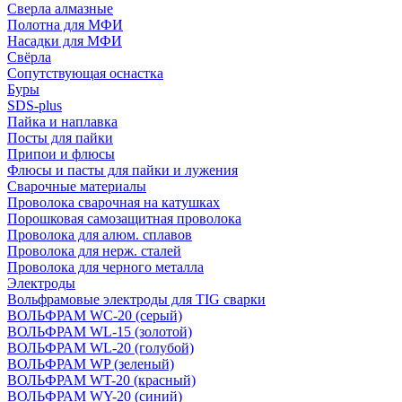
Сверла алмазные
Полотна для МФИ
Насадки для МФИ
Свёрла
Сопутствующая оснастка
Буры
SDS-plus
Пайка и наплавка
Посты для пайки
Припои и флюсы
Флюсы и пасты для пайки и лужения
Сварочные материалы
Проволока сварочная на катушках
Порошковая самозащитная проволока
Проволока для алюм. сплавов
Проволока для нерж. сталей
Проволока для черного металла
Электроды
Вольфрамовые электроды для TIG сварки
ВОЛЬФРАМ WC-20 (серый)
ВОЛЬФРАМ WL-15 (золотой)
ВОЛЬФРАМ WL-20 (голубой)
ВОЛЬФРАМ WP (зеленый)
ВОЛЬФРАМ WT-20 (красный)
ВОЛЬФРАМ WY-20 (синий)