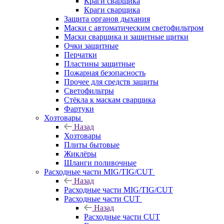
Краги сварщика
Краги сварщика
Защита органов дыхания
Маски с автоматическим светофильтром
Маски сварщика и защитные щитки
Очки защитные
Перчатки
Пластины защитные
Пожарная безопасность
Прочее для средств защиты
Светофильтры
Стёкла к маскам сварщика
Фартуки
Хозтовары
Назад
Хозтовары
Плиты бытовые
Жиклёры
Шланги поливочные
Расходные части MIG/TIG/CUT
Назад
Расходные части MIG/TIG/CUT
Расходные части CUT
Назад
Расходные части CUT