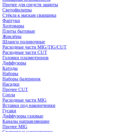
Прочее для средств защиты
Светофильтры
Стёкла к маскам сварщика
Фартуки
Хозтовары
Плиты бытовые
Жиклёры
Шланги поливочные
Расходные части MIG/TIG/CUT
Расходные части CUT
Головки плазмотронов
Диффузоры
Катоды
Наборы
Наборы балеринок
Насадки
Прочее CUT
Сопла
Расходные части MIG
Вставки под наконечники
Гусаки
Диффузоры газовые
Каналы направляющие
Прочее MIG
Сварочные наконечники