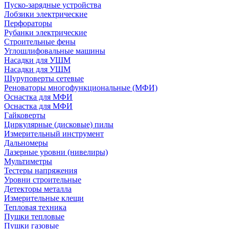
Пуско-зарядные устройства
Лобзики электрические
Перфораторы
Рубанки электрические
Строительные фены
Углошлифовальные машины
Насадки для УШМ
Насадки для УШМ
Шуруповерты сетевые
Реноваторы многофункциональные (МФИ)
Оснастка для МФИ
Оснастка для МФИ
Гайковерты
Циркулярные (дисковые) пилы
Измерительный инструмент
Дальномеры
Лазерные уровни (нивелиры)
Мультиметры
Тестеры напряжения
Уровни строительные
Детекторы металла
Измерительные клещи
Тепловая техника
Пушки тепловые
Пушки газовые