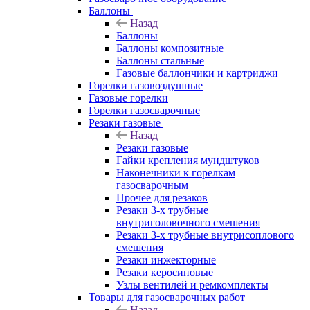
Баллоны
Назад
Баллоны
Баллоны композитные
Баллоны стальные
Газовые баллончики и картриджи
Горелки газовоздушные
Газовые горелки
Горелки газосварочные
Резаки газовые
Назад
Резаки газовые
Гайки крепления мундштуков
Наконечники к горелкам
газосварочным
Прочее для резаков
Резаки 3-х трубные
внутриголовочного смешения
Резаки 3-х трубные внутрисоплового
смешения
Резаки инжекторные
Резаки керосиновые
Узлы вентилей и ремкомплекты
Товары для газосварочных работ
Назад