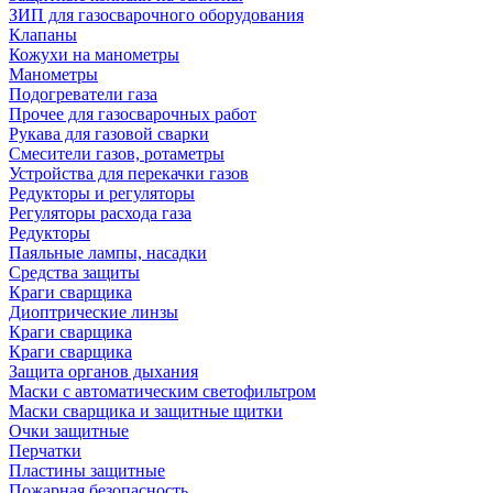
ЗИП для газосварочного оборудования
Клапаны
Кожухи на манометры
Манометры
Подогреватели газа
Прочее для газосварочных работ
Рукава для газовой сварки
Смесители газов, ротаметры
Устройства для перекачки газов
Редукторы и регуляторы
Регуляторы расхода газа
Редукторы
Паяльные лампы, насадки
Средства защиты
Краги сварщика
Диоптрические линзы
Краги сварщика
Краги сварщика
Защита органов дыхания
Маски с автоматическим светофильтром
Маски сварщика и защитные щитки
Очки защитные
Перчатки
Пластины защитные
Пожарная безопасность