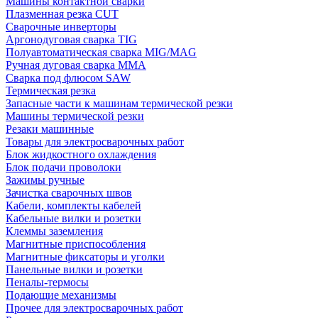
Машины контактной сварки
Плазменная резка CUT
Сварочные инверторы
Аргонодуговая сварка TIG
Полуавтоматическая сварка MIG/MAG
Ручная дуговая сварка MMA
Сварка под флюсом SAW
Термическая резка
Запасные части к машинам термической резки
Машины термической резки
Резаки машинные
Товары для электросварочных работ
Блок жидкостного охлаждения
Блок подачи проволоки
Зажимы ручные
Зачистка сварочных швов
Кабели, комплекты кабелей
Кабельные вилки и розетки
Клеммы заземления
Магнитные приспособления
Магнитные фиксаторы и уголки
Панельные вилки и розетки
Пеналы-термосы
Подающие механизмы
Прочее для электросварочных работ