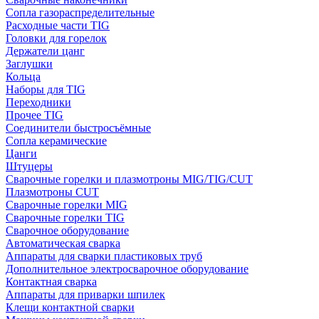
Сопла газораспределительные
Расходные части TIG
Головки для горелок
Держатели цанг
Заглушки
Кольца
Наборы для TIG
Переходники
Прочее TIG
Соединители быстросъёмные
Сопла керамические
Цанги
Штуцеры
Сварочные горелки и плазмотроны MIG/TIG/CUT
Плазмотроны CUT
Сварочные горелки MIG
Сварочные горелки TIG
Сварочное оборудование
Автоматическая сварка
Аппараты для сварки пластиковых труб
Дополнительное электросварочное оборудование
Контактная сварка
Аппараты для приварки шпилек
Клещи контактной сварки