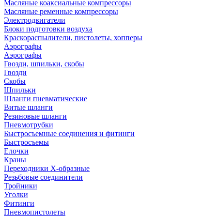
Масляные коаксиальные компрессоры
Масляные ременные компрессоры
Электродвигатели
Блоки подготовки воздуха
Краскораспылители, пистолеты, хопперы
Аэрографы
Аэрографы
Гвозди, шпильки, скобы
Гвозди
Скобы
Шпильки
Шланги пневматические
Витые шланги
Резиновые шланги
Пневмотрубки
Быстросъемные соединения и фитинги
Быстросъемы
Елочки
Краны
Переходники Х-образные
Резьбовые соединители
Тройники
Уголки
Фитинги
Пневмопистолеты