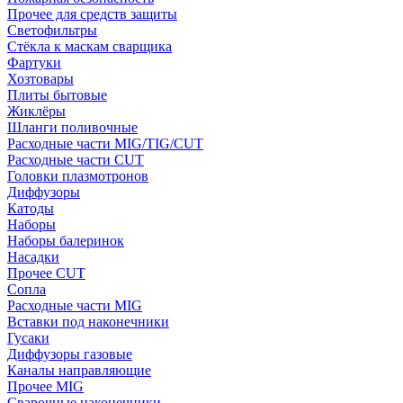
Прочее для средств защиты
Светофильтры
Стёкла к маскам сварщика
Фартуки
Хозтовары
Плиты бытовые
Жиклёры
Шланги поливочные
Расходные части MIG/TIG/CUT
Расходные части CUT
Головки плазмотронов
Диффузоры
Катоды
Наборы
Наборы балеринок
Насадки
Прочее CUT
Сопла
Расходные части MIG
Вставки под наконечники
Гусаки
Диффузоры газовые
Каналы направляющие
Прочее MIG
Сварочные наконечники