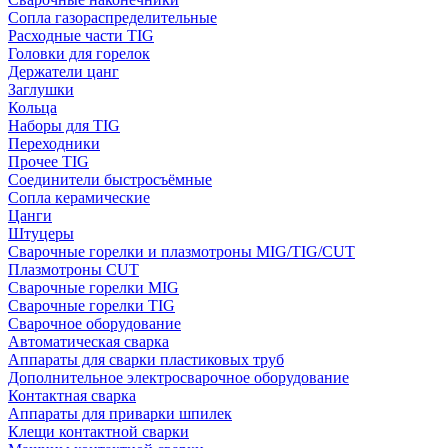
Сопла газораспределительные
Расходные части TIG
Головки для горелок
Держатели цанг
Заглушки
Кольца
Наборы для TIG
Переходники
Прочее TIG
Соединители быстросъёмные
Сопла керамические
Цанги
Штуцеры
Сварочные горелки и плазмотроны MIG/TIG/CUT
Плазмотроны CUT
Сварочные горелки MIG
Сварочные горелки TIG
Сварочное оборудование
Автоматическая сварка
Аппараты для сварки пластиковых труб
Дополнительное электросварочное оборудование
Контактная сварка
Аппараты для приварки шпилек
Клещи контактной сварки