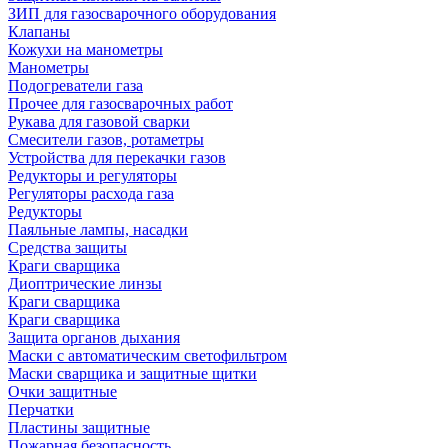
ЗИП для газосварочного оборудования
Клапаны
Кожухи на манометры
Манометры
Подогреватели газа
Прочее для газосварочных работ
Рукава для газовой сварки
Смесители газов, ротаметры
Устройства для перекачки газов
Редукторы и регуляторы
Регуляторы расхода газа
Редукторы
Паяльные лампы, насадки
Средства защиты
Краги сварщика
Диоптрические линзы
Краги сварщика
Краги сварщика
Защита органов дыхания
Маски с автоматическим светофильтром
Маски сварщика и защитные щитки
Очки защитные
Перчатки
Пластины защитные
Пожарная безопасность