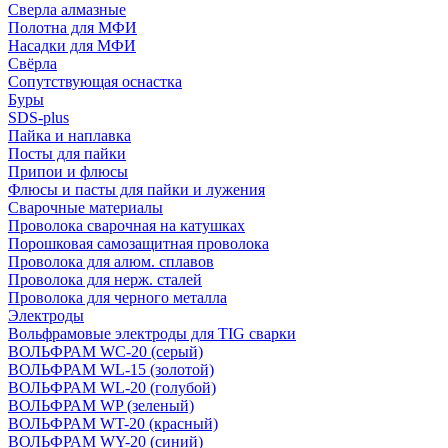
Сверла алмазные
Полотна для МФИ
Насадки для МФИ
Свёрла
Сопутствующая оснастка
Буры
SDS-plus
Пайка и наплавка
Посты для пайки
Припои и флюсы
Флюсы и пасты для пайки и лужения
Сварочные материалы
Проволока сварочная на катушках
Порошковая самозащитная проволока
Проволока для алюм. сплавов
Проволока для нерж. сталей
Проволока для черного металла
Электроды
Вольфрамовые электроды для TIG сварки
ВОЛЬФРАМ WC-20 (серый)
ВОЛЬФРАМ WL-15 (золотой)
ВОЛЬФРАМ WL-20 (голубой)
ВОЛЬФРАМ WP (зеленый)
ВОЛЬФРАМ WT-20 (красный)
ВОЛЬФРАМ WY-20 (синий)