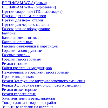
ВОЛЬФРАМ WZ-8 (белый)
ВОЛЬФРАМ WR-2 (бирюзовый)
Прутки сварочные (TIG, газосварка)
Прутки для алюм. сплавов
Прутки для нерж. сталей
Прутки для черного металла
Газосварочное оборудование
Баллоны
Баллоны композитные
Баллоны стальные
Газовые баллончики и картриджи
Горелки газовоздушные
Газовые горелки
Горелки газосварочные
Резаки газовые
Гайки крепления мундштуков
Наконечники к горелкам газосварочным
Прочее для резаков
Резаки 3-х трубные внутриголовочного смешения
Резаки 3-х трубные внутрисоплового смешения
Резаки инжекторные
Резаки керосиновые
Узлы вентилей и ремкомплекты
Товары для газосварочных работ
Защитные колпаки на баллоны