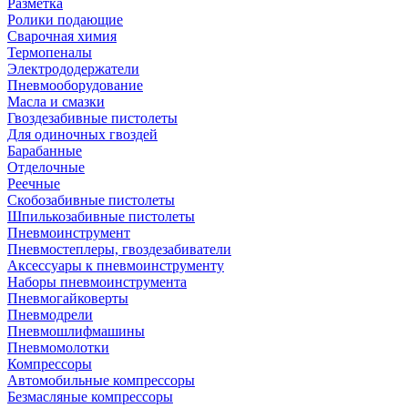
Разметка
Ролики подающие
Сварочная химия
Термопеналы
Электрододержатели
Пневмооборудование
Масла и смазки
Гвоздезабивные пистолеты
Для одиночных гвоздей
Барабанные
Отделочные
Реечные
Скобозабивные пистолеты
Шпилькозабивные пистолеты
Пневмоинструмент
Пневмостеплеры, гвоздезабиватели
Аксессуары к пневмоинструменту
Наборы пневмоинструмента
Пневмогайковерты
Пневмодрели
Пневмошлифмашины
Пневмомолотки
Компрессоры
Автомобильные компрессоры
Безмасляные компрессоры