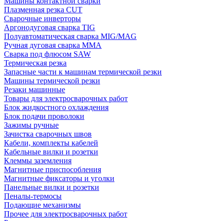
Машины контактной сварки
Плазменная резка CUT
Сварочные инверторы
Аргонодуговая сварка TIG
Полуавтоматическая сварка MIG/MAG
Ручная дуговая сварка MMA
Сварка под флюсом SAW
Термическая резка
Запасные части к машинам термической резки
Машины термической резки
Резаки машинные
Товары для электросварочных работ
Блок жидкостного охлаждения
Блок подачи проволоки
Зажимы ручные
Зачистка сварочных швов
Кабели, комплекты кабелей
Кабельные вилки и розетки
Клеммы заземления
Магнитные приспособления
Магнитные фиксаторы и уголки
Панельные вилки и розетки
Пеналы-термосы
Подающие механизмы
Прочее для электросварочных работ