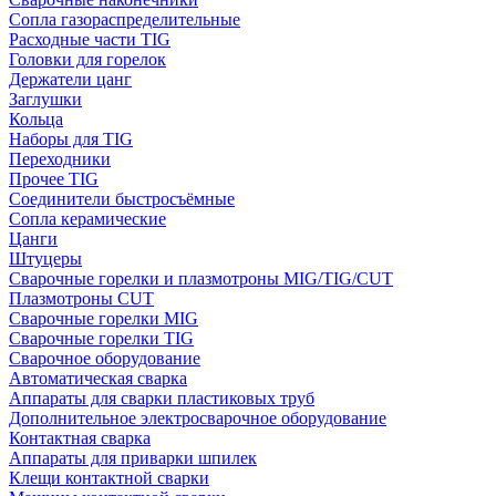
Сопла газораспределительные
Расходные части TIG
Головки для горелок
Держатели цанг
Заглушки
Кольца
Наборы для TIG
Переходники
Прочее TIG
Соединители быстросъёмные
Сопла керамические
Цанги
Штуцеры
Сварочные горелки и плазмотроны MIG/TIG/CUT
Плазмотроны CUT
Сварочные горелки MIG
Сварочные горелки TIG
Сварочное оборудование
Автоматическая сварка
Аппараты для сварки пластиковых труб
Дополнительное электросварочное оборудование
Контактная сварка
Аппараты для приварки шпилек
Клещи контактной сварки