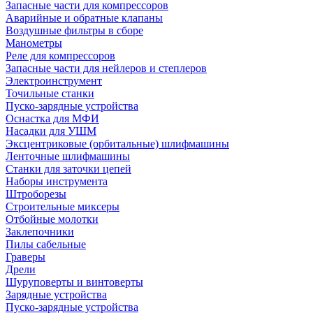
Запасные части для компрессоров
Аварийные и обратные клапаны
Воздушные фильтры в сборе
Манометры
Реле для компрессоров
Запасные части для нейлеров и степлеров
Электроинструмент
Точильные станки
Пуско-зарядные устройства
Оснастка для МФИ
Насадки для УШМ
Эксцентриковые (орбитальные) шлифмашины
Ленточные шлифмашины
Станки для заточки цепей
Наборы инструмента
Штроборезы
Строительные миксеры
Отбойные молотки
Заклепочники
Пилы сабельные
Граверы
Дрели
Шуруповерты и винтоверты
Зарядные устройства
Пуско-зарядные устройства