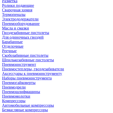
Разметка
Ролики подающие
Сварочная химия
Термопеналы
Электрододержатели
Пневмооборудование
Масла и смазки
Гвоздезабивные пистолеты
Для одиночных гвоздей
Барабанные
Отделочные
Реечные
Скобозабивные пистолеты
Шпилькозабивные пистолеты
Пневмоинструмент
Пневмостеплеры, гвоздезабиватели
Аксессуары к пневмоинструменту
Наборы пневмоинструмента
Пневмогайковерты
Пневмодрели
Пневмошлифмашины
Пневмомолотки
Компрессоры
Автомобильные компрессоры
Безмасляные компрессоры