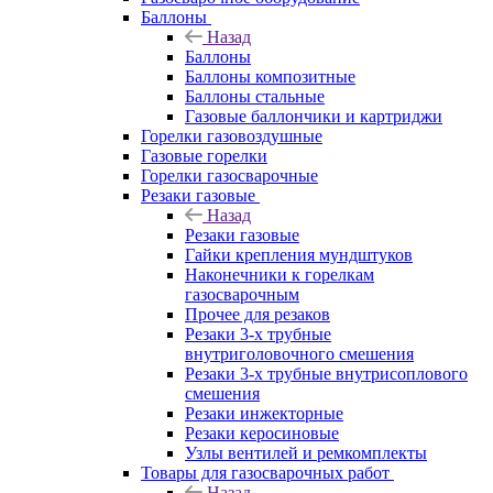
Баллоны
Назад
Баллоны
Баллоны композитные
Баллоны стальные
Газовые баллончики и картриджи
Горелки газовоздушные
Газовые горелки
Горелки газосварочные
Резаки газовые
Назад
Резаки газовые
Гайки крепления мундштуков
Наконечники к горелкам
газосварочным
Прочее для резаков
Резаки 3-х трубные
внутриголовочного смешения
Резаки 3-х трубные внутрисоплового
смешения
Резаки инжекторные
Резаки керосиновые
Узлы вентилей и ремкомплекты
Товары для газосварочных работ
Назад