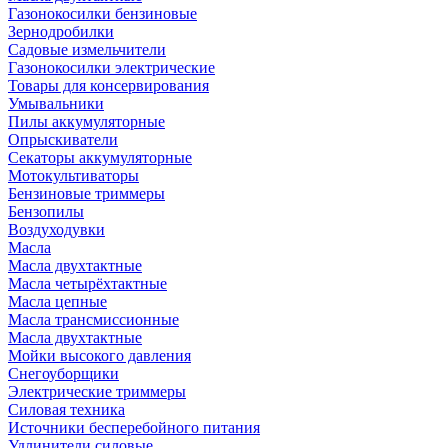
Газонокосилки бензиновые
Зернодробилки
Садовые измельчители
Газонокосилки электрические
Товары для консервирования
Умывальники
Пилы аккумуляторные
Опрыскиватели
Секаторы аккумуляторные
Мотокультиваторы
Бензиновые триммеры
Бензопилы
Воздуходувки
Масла
Масла двухтактные
Масла четырёхтактные
Масла цепные
Масла трансмиссионные
Масла двухтактные
Мойки высокого давления
Снегоуборщики
Электрические триммеры
Силовая техника
Источники бесперебойного питания
Удлинители силовые