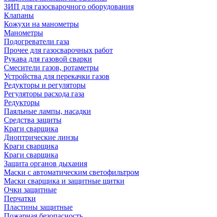
ЗИП для газосварочного оборудования
Клапаны
Кожухи на манометры
Манометры
Подогреватели газа
Прочее для газосварочных работ
Рукава для газовой сварки
Смесители газов, ротаметры
Устройства для перекачки газов
Редукторы и регуляторы
Регуляторы расхода газа
Редукторы
Паяльные лампы, насадки
Средства защиты
Краги сварщика
Диоптрические линзы
Краги сварщика
Краги сварщика
Защита органов дыхания
Маски с автоматическим светофильтром
Маски сварщика и защитные щитки
Очки защитные
Перчатки
Пластины защитные
Пожарная безопасность