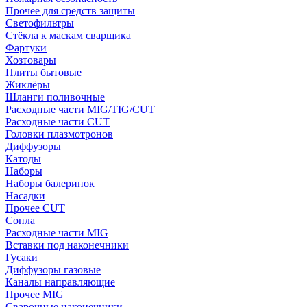
Прочее для средств защиты
Светофильтры
Стёкла к маскам сварщика
Фартуки
Хозтовары
Плиты бытовые
Жиклёры
Шланги поливочные
Расходные части MIG/TIG/CUT
Расходные части CUT
Головки плазмотронов
Диффузоры
Катоды
Наборы
Наборы балеринок
Насадки
Прочее CUT
Сопла
Расходные части MIG
Вставки под наконечники
Гусаки
Диффузоры газовые
Каналы направляющие
Прочее MIG
Сварочные наконечники