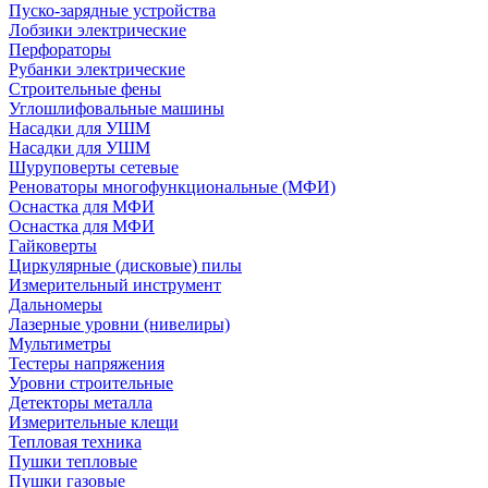
Пуско-зарядные устройства
Лобзики электрические
Перфораторы
Рубанки электрические
Строительные фены
Углошлифовальные машины
Насадки для УШМ
Насадки для УШМ
Шуруповерты сетевые
Реноваторы многофункциональные (МФИ)
Оснастка для МФИ
Оснастка для МФИ
Гайковерты
Циркулярные (дисковые) пилы
Измерительный инструмент
Дальномеры
Лазерные уровни (нивелиры)
Мультиметры
Тестеры напряжения
Уровни строительные
Детекторы металла
Измерительные клещи
Тепловая техника
Пушки тепловые
Пушки газовые