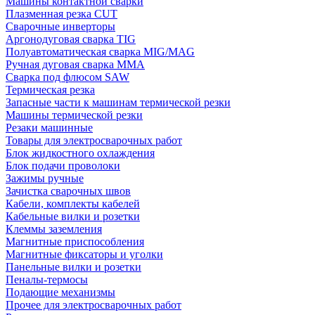
Машины контактной сварки
Плазменная резка CUT
Сварочные инверторы
Аргонодуговая сварка TIG
Полуавтоматическая сварка MIG/MAG
Ручная дуговая сварка MMA
Сварка под флюсом SAW
Термическая резка
Запасные части к машинам термической резки
Машины термической резки
Резаки машинные
Товары для электросварочных работ
Блок жидкостного охлаждения
Блок подачи проволоки
Зажимы ручные
Зачистка сварочных швов
Кабели, комплекты кабелей
Кабельные вилки и розетки
Клеммы заземления
Магнитные приспособления
Магнитные фиксаторы и уголки
Панельные вилки и розетки
Пеналы-термосы
Подающие механизмы
Прочее для электросварочных работ