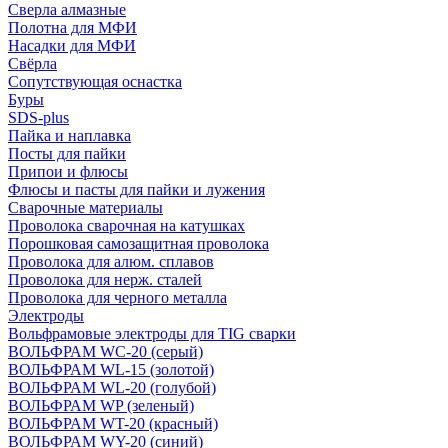
Сверла алмазные
Полотна для МФИ
Насадки для МФИ
Свёрла
Сопутствующая оснастка
Буры
SDS-plus
Пайка и наплавка
Посты для пайки
Припои и флюсы
Флюсы и пасты для пайки и лужения
Сварочные материалы
Проволока сварочная на катушках
Порошковая самозащитная проволока
Проволока для алюм. сплавов
Проволока для нерж. сталей
Проволока для черного металла
Электроды
Вольфрамовые электроды для TIG сварки
ВОЛЬФРАМ WC-20 (серый)
ВОЛЬФРАМ WL-15 (золотой)
ВОЛЬФРАМ WL-20 (голубой)
ВОЛЬФРАМ WP (зеленый)
ВОЛЬФРАМ WT-20 (красный)
ВОЛЬФРАМ WY-20 (синий)