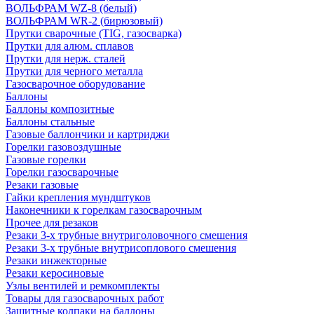
ВОЛЬФРАМ WZ-8 (белый)
ВОЛЬФРАМ WR-2 (бирюзовый)
Прутки сварочные (TIG, газосварка)
Прутки для алюм. сплавов
Прутки для нерж. сталей
Прутки для черного металла
Газосварочное оборудование
Баллоны
Баллоны композитные
Баллоны стальные
Газовые баллончики и картриджи
Горелки газовоздушные
Газовые горелки
Горелки газосварочные
Резаки газовые
Гайки крепления мундштуков
Наконечники к горелкам газосварочным
Прочее для резаков
Резаки 3-х трубные внутриголовочного смешения
Резаки 3-х трубные внутрисоплового смешения
Резаки инжекторные
Резаки керосиновые
Узлы вентилей и ремкомплекты
Товары для газосварочных работ
Защитные колпаки на баллоны