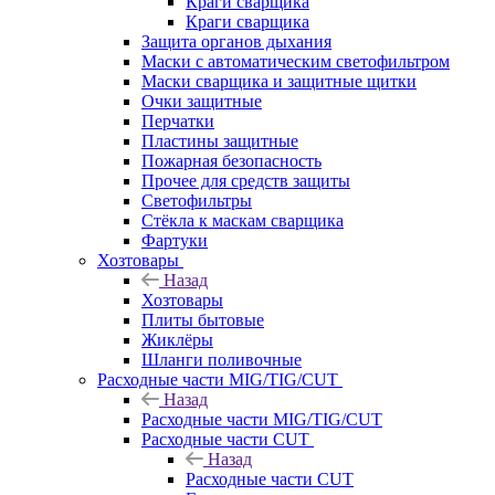
Краги сварщика
Краги сварщика
Защита органов дыхания
Маски с автоматическим светофильтром
Маски сварщика и защитные щитки
Очки защитные
Перчатки
Пластины защитные
Пожарная безопасность
Прочее для средств защиты
Светофильтры
Стёкла к маскам сварщика
Фартуки
Хозтовары
Назад
Хозтовары
Плиты бытовые
Жиклёры
Шланги поливочные
Расходные части MIG/TIG/CUT
Назад
Расходные части MIG/TIG/CUT
Расходные части CUT
Назад
Расходные части CUT