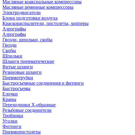
Масляные коаксиальные компрессоры
Масляные ременные компрессоры
Электродвигатели
Блоки подготовки воздуха
Краскораспылители, пистолеты, хопперы
Аэрографы
Аэрографы
Гвозди, шпильки, скобы
Гвозди
Скобы
Шпильки
Шланги пневматические
Витые шланги
Резиновые шланги
Пневмотрубки
Быстросъемные соединения и фитинги
Быстросъемы
Елочки
Краны
Переходники Х-образные
Резьбовые соединители
Тройники
Уголки
Фитинги
Пневмопистолеты