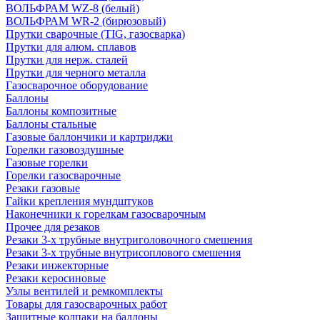
ВОЛЬФРАМ WZ-8 (белый)
ВОЛЬФРАМ WR-2 (бирюзовый)
Прутки сварочные (TIG, газосварка)
Прутки для алюм. сплавов
Прутки для нерж. сталей
Прутки для черного металла
Газосварочное оборудование
Баллоны
Баллоны композитные
Баллоны стальные
Газовые баллончики и картриджи
Горелки газовоздушные
Газовые горелки
Горелки газосварочные
Резаки газовые
Гайки крепления мундштуков
Наконечники к горелкам газосварочным
Прочее для резаков
Резаки 3-х трубные внутриголовочного смешения
Резаки 3-х трубные внутрисоплового смешения
Резаки инжекторные
Резаки керосиновые
Узлы вентилей и ремкомплекты
Товары для газосварочных работ
Защитные колпаки на баллоны