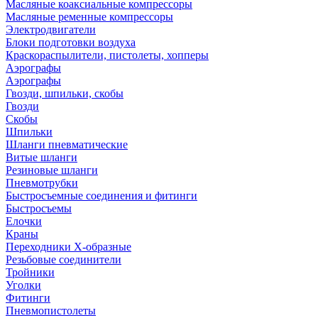
Масляные коаксиальные компрессоры
Масляные ременные компрессоры
Электродвигатели
Блоки подготовки воздуха
Краскораспылители, пистолеты, хопперы
Аэрографы
Аэрографы
Гвозди, шпильки, скобы
Гвозди
Скобы
Шпильки
Шланги пневматические
Витые шланги
Резиновые шланги
Пневмотрубки
Быстросъемные соединения и фитинги
Быстросъемы
Елочки
Краны
Переходники Х-образные
Резьбовые соединители
Тройники
Уголки
Фитинги
Пневмопистолеты