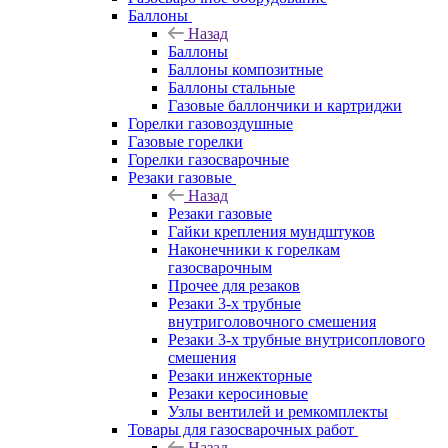
Баллоны
Назад
Баллоны
Баллоны композитные
Баллоны стальные
Газовые баллончики и картриджи
Горелки газовоздушные
Газовые горелки
Горелки газосварочные
Резаки газовые
Назад
Резаки газовые
Гайки крепления мундштуков
Наконечники к горелкам
газосварочным
Прочее для резаков
Резаки 3-х трубные
внутриголовочного смешения
Резаки 3-х трубные внутрисоплового
смешения
Резаки инжекторные
Резаки керосиновые
Узлы вентилей и ремкомплекты
Товары для газосварочных работ
Назад