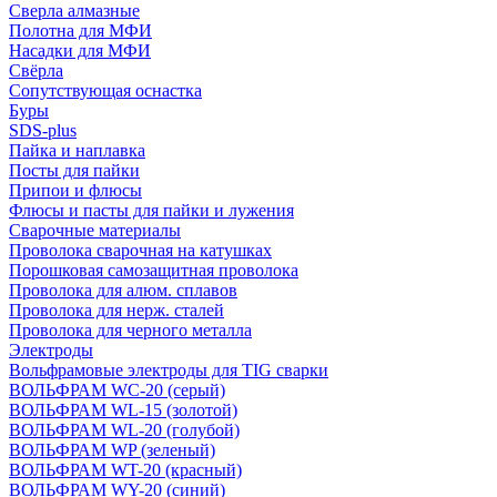
Сверла алмазные
Полотна для МФИ
Насадки для МФИ
Свёрла
Сопутствующая оснастка
Буры
SDS-plus
Пайка и наплавка
Посты для пайки
Припои и флюсы
Флюсы и пасты для пайки и лужения
Сварочные материалы
Проволока сварочная на катушках
Порошковая самозащитная проволока
Проволока для алюм. сплавов
Проволока для нерж. сталей
Проволока для черного металла
Электроды
Вольфрамовые электроды для TIG сварки
ВОЛЬФРАМ WC-20 (серый)
ВОЛЬФРАМ WL-15 (золотой)
ВОЛЬФРАМ WL-20 (голубой)
ВОЛЬФРАМ WP (зеленый)
ВОЛЬФРАМ WT-20 (красный)
ВОЛЬФРАМ WY-20 (синий)