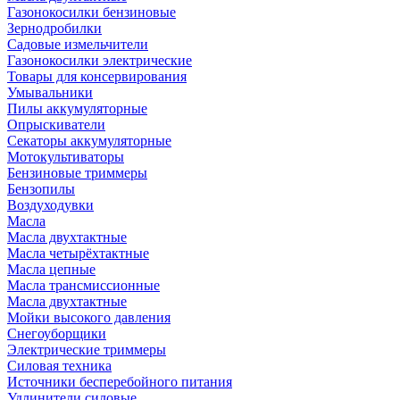
Газонокосилки бензиновые
Зернодробилки
Садовые измельчители
Газонокосилки электрические
Товары для консервирования
Умывальники
Пилы аккумуляторные
Опрыскиватели
Секаторы аккумуляторные
Мотокультиваторы
Бензиновые триммеры
Бензопилы
Воздуходувки
Масла
Масла двухтактные
Масла четырёхтактные
Масла цепные
Масла трансмиссионные
Масла двухтактные
Мойки высокого давления
Снегоуборщики
Электрические триммеры
Силовая техника
Источники бесперебойного питания
Удлинители силовые