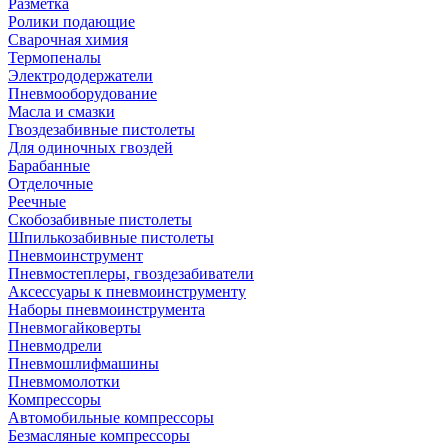
Разметка
Ролики подающие
Сварочная химия
Термопеналы
Электрододержатели
Пневмооборудование
Масла и смазки
Гвоздезабивные пистолеты
Для одиночных гвоздей
Барабанные
Отделочные
Реечные
Скобозабивные пистолеты
Шпилькозабивные пистолеты
Пневмоинструмент
Пневмостеплеры, гвоздезабиватели
Аксессуары к пневмоинструменту
Наборы пневмоинструмента
Пневмогайковерты
Пневмодрели
Пневмошлифмашины
Пневмомолотки
Компрессоры
Автомобильные компрессоры
Безмасляные компрессоры