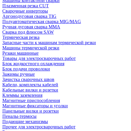
Машины контактной сварки
Плазменная резка CUT
Сварочные инверторы
Аргонодуговая сварка TIG
Полуавтоматическая сварка MIG/MAG
Ручная дуговая сварка MMA
Сварка под флюсом SAW
Термическая резка
Запасные части к машинам термической резки
Машины термической резки
Резаки машинные
Товары для электросварочных работ
Блок жидкостного охлаждения
Блок подачи проволоки
Зажимы ручные
Зачистка сварочных швов
Кабели, комплекты кабелей
Кабельные вилки и розетки
Клеммы заземления
Магнитные приспособления
Магнитные фиксаторы и уголки
Панельные вилки и розетки
Пеналы-термосы
Подающие механизмы
Прочее для электросварочных работ