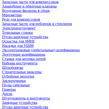
Запасные части для компрессоров
Аварийные и обратные клапаны
Воздушные фильтры в сборе
Манометры
Реле для компрессоров
Запасные части для нейлеров и степлеров
Электроинструмент
Точильные станки
Пуско-зарядные устройства
Оснастка для МФИ
Насадки для УШМ
Эксцентриковые (орбитальные) шлифмашины
Ленточные шлифмашины
Станки для заточки цепей
Наборы инструмента
Штроборезы
Строительные миксеры
Отбойные молотки
Заклепочники
Пилы сабельные
Граверы
Дрели
Шуруповерты и винтоверты
Зарядные устройства
Пуско-зарядные устройства