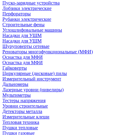
Пуско-зарядные устройства
Лобзики электрические
Перфораторы
Рубанки электрические
Строительные фены
Углошлифовальные машины
Насадки для УШМ
Насадки для УШМ
Шуруповерты сетевые
Реноваторы многофункциональные (МФИ)
Оснастка для МФИ
Оснастка для МФИ
Гайковерты
Циркулярные (дисковые) пилы
Измерительный инструмент
Дальномеры
Лазерные уровни (нивелиры)
Мультиметры
Тестеры напряжения
Уровни строительные
Детекторы металла
Измерительные клещи
Тепловая техника
Пушки тепловые
Пушки газовые