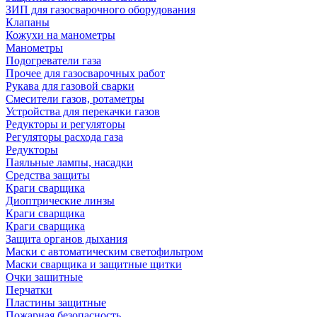
ЗИП для газосварочного оборудования
Клапаны
Кожухи на манометры
Манометры
Подогреватели газа
Прочее для газосварочных работ
Рукава для газовой сварки
Смесители газов, ротаметры
Устройства для перекачки газов
Редукторы и регуляторы
Регуляторы расхода газа
Редукторы
Паяльные лампы, насадки
Средства защиты
Краги сварщика
Диоптрические линзы
Краги сварщика
Краги сварщика
Защита органов дыхания
Маски с автоматическим светофильтром
Маски сварщика и защитные щитки
Очки защитные
Перчатки
Пластины защитные
Пожарная безопасность