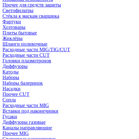
Прочее для средств защиты
Светофильтры
Стёкла к маскам сварщика
Фартуки
Хозтовары
Плиты бытовые
Жиклёры
Шланги поливочные
Расходные части MIG/TIG/CUT
Расходные части CUT
Головки плазмотронов
Диффузоры
Катоды
Наборы
Наборы балеринок
Насадки
Прочее CUT
Сопла
Расходные части MIG
Вставки под наконечники
Гусаки
Диффузоры газовые
Каналы направляющие
Прочее MIG
Сварочные наконечники