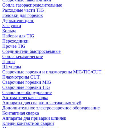
Сопла газораспределительные
Расходные части TIG
Головки для горелок
Держатели цанг
Заглушки
Кольца
Наборы для TIG
Переходники
Прочее TIG
Соединители быстросъёмные
Сопла керамические
Цанги
Штуцеры
Сварочные горелки и плазмотроны MIG/TIG/CUT
Плазмотроны CUT
Сварочные горелки MIG
Сварочные горелки TIG
Сварочное оборудование
Автоматическая сварка
Аппараты для сварки пластиковых труб
Дополнительное электросварочное оборудование
Контактная сварка
Аппараты для приварки шпилек
Клещи контактной сварки