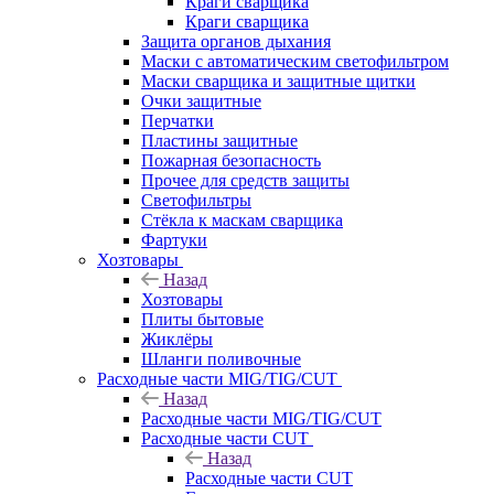
Краги сварщика
Краги сварщика
Защита органов дыхания
Маски с автоматическим светофильтром
Маски сварщика и защитные щитки
Очки защитные
Перчатки
Пластины защитные
Пожарная безопасность
Прочее для средств защиты
Светофильтры
Стёкла к маскам сварщика
Фартуки
Хозтовары
Назад
Хозтовары
Плиты бытовые
Жиклёры
Шланги поливочные
Расходные части MIG/TIG/CUT
Назад
Расходные части MIG/TIG/CUT
Расходные части CUT
Назад
Расходные части CUT