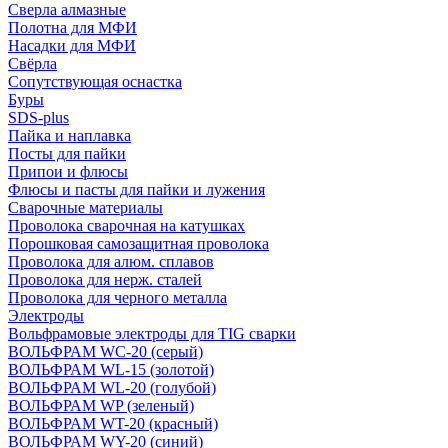
Сверла алмазные
Полотна для МФИ
Насадки для МФИ
Свёрла
Сопутствующая оснастка
Буры
SDS-plus
Пайка и наплавка
Посты для пайки
Припои и флюсы
Флюсы и пасты для пайки и лужения
Сварочные материалы
Проволока сварочная на катушках
Порошковая самозащитная проволока
Проволока для алюм. сплавов
Проволока для нерж. сталей
Проволока для черного металла
Электроды
Вольфрамовые электроды для TIG сварки
ВОЛЬФРАМ WC-20 (серый)
ВОЛЬФРАМ WL-15 (золотой)
ВОЛЬФРАМ WL-20 (голубой)
ВОЛЬФРАМ WP (зеленый)
ВОЛЬФРАМ WT-20 (красный)
ВОЛЬФРАМ WY-20 (синий)