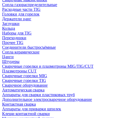
Сопла газораспределительные
Расходные части TIG
Головки для горелок
Держатели цанг
Заглушки
Кольца
Наборы для TIG
Переходники
Прочее TIG
Соединители быстросъёмные
Сопла керамические
Цанги
Штуцеры
Сварочные горелки и плазмотроны MIG/TIG/CUT
Плазмотроны CUT
Сварочные горелки MIG
Сварочные горелки TIG
Сварочное оборудование
Автоматическая сварка
Аппараты для сварки пластиковых труб
Дополнительное электросварочное оборудование
Контактная сварка
Аппараты для приварки шпилек
Клещи контактной сварки