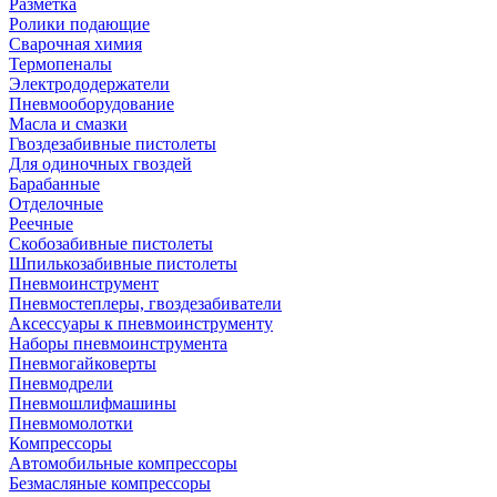
Разметка
Ролики подающие
Сварочная химия
Термопеналы
Электрододержатели
Пневмооборудование
Масла и смазки
Гвоздезабивные пистолеты
Для одиночных гвоздей
Барабанные
Отделочные
Реечные
Скобозабивные пистолеты
Шпилькозабивные пистолеты
Пневмоинструмент
Пневмостеплеры, гвоздезабиватели
Аксессуары к пневмоинструменту
Наборы пневмоинструмента
Пневмогайковерты
Пневмодрели
Пневмошлифмашины
Пневмомолотки
Компрессоры
Автомобильные компрессоры
Безмасляные компрессоры