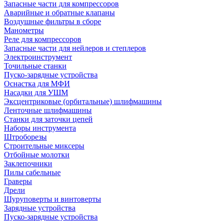
Запасные части для компрессоров
Аварийные и обратные клапаны
Воздушные фильтры в сборе
Манометры
Реле для компрессоров
Запасные части для нейлеров и степлеров
Электроинструмент
Точильные станки
Пуско-зарядные устройства
Оснастка для МФИ
Насадки для УШМ
Эксцентриковые (орбитальные) шлифмашины
Ленточные шлифмашины
Станки для заточки цепей
Наборы инструмента
Штроборезы
Строительные миксеры
Отбойные молотки
Заклепочники
Пилы сабельные
Граверы
Дрели
Шуруповерты и винтоверты
Зарядные устройства
Пуско-зарядные устройства