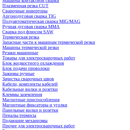
Машины контактной сварки
Плазменная резка CUT
Сварочные инверторы
Аргонодуговая сварка TIG
Полуавтоматическая сварка MIG/MAG
Ручная дуговая сварка MMA
Сварка под флюсом SAW
Термическая резка
Запасные части к машинам термической резки
Машины термической резки
Резаки машинные
Товары для электросварочных работ
Блок жидкостного охлаждения
Блок подачи проволоки
Зажимы ручные
Зачистка сварочных швов
Кабели, комплекты кабелей
Кабельные вилки и розетки
Клеммы заземления
Магнитные приспособления
Магнитные фиксаторы и уголки
Панельные вилки и розетки
Пеналы-термосы
Подающие механизмы
Прочее для электросварочных работ