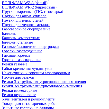
ВОЛЬФРАМ WZ-8 (белый)
ВОЛЬФРАМ WR-2 (бирюзовый)
Прутки сварочные (TIG, газосварка)
Прутки для алюм. сплавов
Прутки для нерж. сталей
Прутки для черного металла
Газосварочное оборудование
Баллоны
Баллоны композитные
Баллоны стальные
Газовые баллончики и картриджи
Горелки газовоздушные
Газовые горелки
Горелки газосварочные
Резаки газовые
Гайки крепления мундштуков
Наконечники к горелкам газосварочным
Прочее для резаков
Резаки 3-х трубные внутриголовочного смешения
Резаки 3-х трубные внутрисоплового смешения
Резаки инжекторные
Резаки керосиновые
Узлы вентилей и ремкомплекты
Товары для газосварочных работ
Защитные колпаки на баллоны