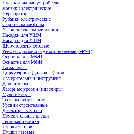
Пуско-зарядные устройства
Лобзики электрические
Перфораторы
Рубанки электрические
Строительные фены
Углошлифовальные машины
Насадки для УШМ
Насадки для УШМ
Шуруповерты сетевые
Реноваторы многофункциональные (МФИ)
Оснастка для МФИ
Оснастка для МФИ
Гайковерты
Циркулярные (дисковые) пилы
Измерительный инструмент
Дальномеры
Лазерные уровни (нивелиры)
Мультиметры
Тестеры напряжения
Уровни строительные
Детекторы металла
Измерительные клещи
Тепловая техника
Пушки тепловые
Пушки газовые