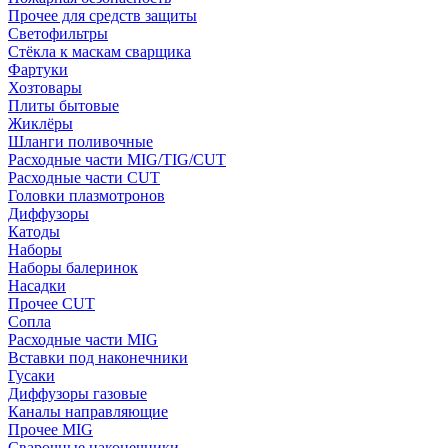
Прочее для средств защиты
Светофильтры
Стёкла к маскам сварщика
Фартуки
Хозтовары
Плиты бытовые
Жиклёры
Шланги поливочные
Расходные части MIG/TIG/CUT
Расходные части CUT
Головки плазмотронов
Диффузоры
Катоды
Наборы
Наборы балеринок
Насадки
Прочее CUT
Сопла
Расходные части MIG
Вставки под наконечники
Гусаки
Диффузоры газовые
Каналы направляющие
Прочее MIG
Сварочные наконечники