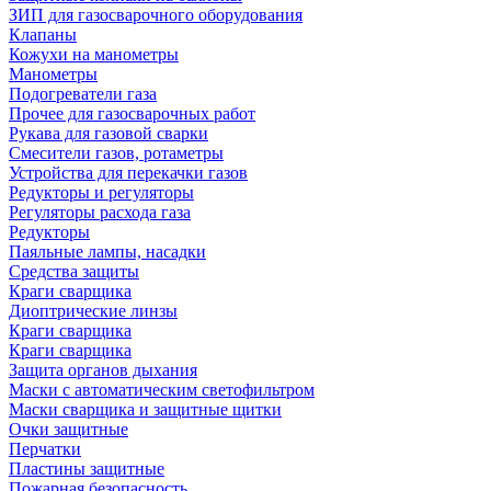
ЗИП для газосварочного оборудования
Клапаны
Кожухи на манометры
Манометры
Подогреватели газа
Прочее для газосварочных работ
Рукава для газовой сварки
Смесители газов, ротаметры
Устройства для перекачки газов
Редукторы и регуляторы
Регуляторы расхода газа
Редукторы
Паяльные лампы, насадки
Средства защиты
Краги сварщика
Диоптрические линзы
Краги сварщика
Краги сварщика
Защита органов дыхания
Маски с автоматическим светофильтром
Маски сварщика и защитные щитки
Очки защитные
Перчатки
Пластины защитные
Пожарная безопасность