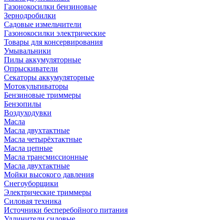
Газонокосилки бензиновые
Зернодробилки
Садовые измельчители
Газонокосилки электрические
Товары для консервирования
Умывальники
Пилы аккумуляторные
Опрыскиватели
Секаторы аккумуляторные
Мотокультиваторы
Бензиновые триммеры
Бензопилы
Воздуходувки
Масла
Масла двухтактные
Масла четырёхтактные
Масла цепные
Масла трансмиссионные
Масла двухтактные
Мойки высокого давления
Снегоуборщики
Электрические триммеры
Силовая техника
Источники бесперебойного питания
Удлинители силовые