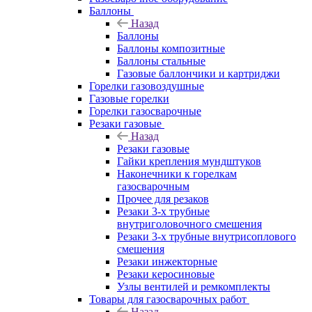
Баллоны
Назад
Баллоны
Баллоны композитные
Баллоны стальные
Газовые баллончики и картриджи
Горелки газовоздушные
Газовые горелки
Горелки газосварочные
Резаки газовые
Назад
Резаки газовые
Гайки крепления мундштуков
Наконечники к горелкам
газосварочным
Прочее для резаков
Резаки 3-х трубные
внутриголовочного смешения
Резаки 3-х трубные внутрисоплового
смешения
Резаки инжекторные
Резаки керосиновые
Узлы вентилей и ремкомплекты
Товары для газосварочных работ
Назад