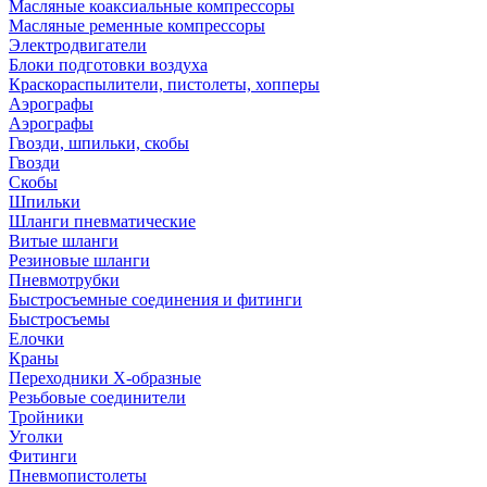
Масляные коаксиальные компрессоры
Масляные ременные компрессоры
Электродвигатели
Блоки подготовки воздуха
Краскораспылители, пистолеты, хопперы
Аэрографы
Аэрографы
Гвозди, шпильки, скобы
Гвозди
Скобы
Шпильки
Шланги пневматические
Витые шланги
Резиновые шланги
Пневмотрубки
Быстросъемные соединения и фитинги
Быстросъемы
Елочки
Краны
Переходники Х-образные
Резьбовые соединители
Тройники
Уголки
Фитинги
Пневмопистолеты