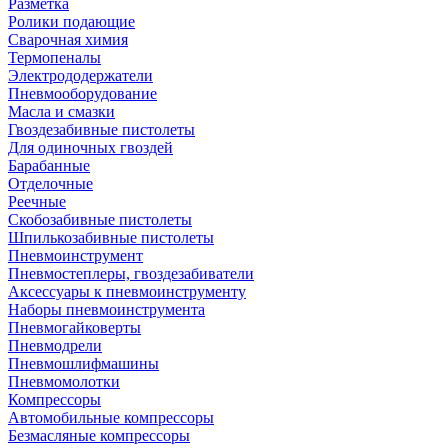
Разметка
Ролики подающие
Сварочная химия
Термопеналы
Электрододержатели
Пневмооборудование
Масла и смазки
Гвоздезабивные пистолеты
Для одиночных гвоздей
Барабанные
Отделочные
Реечные
Скобозабивные пистолеты
Шпилькозабивные пистолеты
Пневмоинструмент
Пневмостеплеры, гвоздезабиватели
Аксессуары к пневмоинструменту
Наборы пневмоинструмента
Пневмогайковерты
Пневмодрели
Пневмошлифмашины
Пневмомолотки
Компрессоры
Автомобильные компрессоры
Безмасляные компрессоры