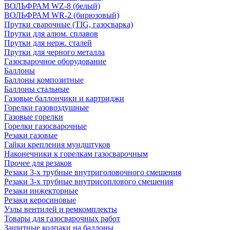
ВОЛЬФРАМ WZ-8 (белый)
ВОЛЬФРАМ WR-2 (бирюзовый)
Прутки сварочные (TIG, газосварка)
Прутки для алюм. сплавов
Прутки для нерж. сталей
Прутки для черного металла
Газосварочное оборудование
Баллоны
Баллоны композитные
Баллоны стальные
Газовые баллончики и картриджи
Горелки газовоздушные
Газовые горелки
Горелки газосварочные
Резаки газовые
Гайки крепления мундштуков
Наконечники к горелкам газосварочным
Прочее для резаков
Резаки 3-х трубные внутриголовочного смешения
Резаки 3-х трубные внутрисоплового смешения
Резаки инжекторные
Резаки керосиновые
Узлы вентилей и ремкомплекты
Товары для газосварочных работ
Защитные колпаки на баллоны