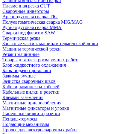
Машины контактной сварки
Плазменная резка CUT
Сварочные инверторы
Аргонодуговая сварка TIG
Полуавтоматическая сварка MIG/MAG
Ручная дуговая сварка MMA
Сварка под флюсом SAW
Термическая резка
Запасные части к машинам термической резки
Машины термической резки
Резаки машинные
Товары для электросварочных работ
Блок жидкостного охлаждения
Блок подачи проволоки
Зажимы ручные
Зачистка сварочных швов
Кабели, комплекты кабелей
Кабельные вилки и розетки
Клеммы заземления
Магнитные приспособления
Магнитные фиксаторы и уголки
Панельные вилки и розетки
Пеналы-термосы
Подающие механизмы
Прочее для электросварочных работ