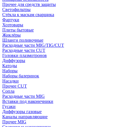
Прочее для средств защиты
Светофильтры
Стёкла к маскам сварщика
Фартуки
Хозтовары
Плиты бытовые
Жиклёры
Шланги поливочные
Расходные части MIG/TIG/CUT
Расходные части CUT
Головки плазмотронов
Диффузоры
Катоды
Наборы
Наборы балеринок
Насадки
Прочее CUT
Сопла
Расходные части MIG
Вставки под наконечники
Гусаки
Диффузоры газовые
Каналы направляющие
Прочее MIG
Сварочные наконечники