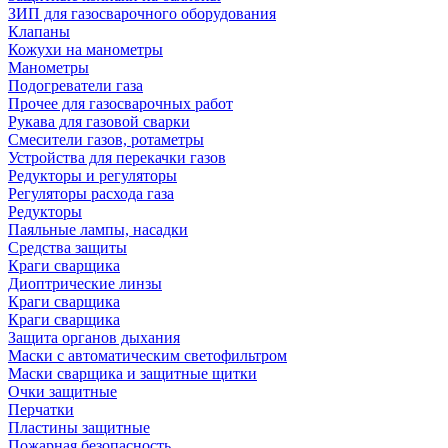
ЗИП для газосварочного оборудования
Клапаны
Кожухи на манометры
Манометры
Подогреватели газа
Прочее для газосварочных работ
Рукава для газовой сварки
Смесители газов, ротаметры
Устройства для перекачки газов
Редукторы и регуляторы
Регуляторы расхода газа
Редукторы
Паяльные лампы, насадки
Средства защиты
Краги сварщика
Диоптрические линзы
Краги сварщика
Краги сварщика
Защита органов дыхания
Маски с автоматическим светофильтром
Маски сварщика и защитные щитки
Очки защитные
Перчатки
Пластины защитные
Пожарная безопасность