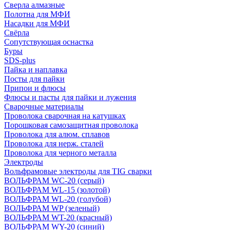
Сверла алмазные
Полотна для МФИ
Насадки для МФИ
Свёрла
Сопутствующая оснастка
Буры
SDS-plus
Пайка и наплавка
Посты для пайки
Припои и флюсы
Флюсы и пасты для пайки и лужения
Сварочные материалы
Проволока сварочная на катушках
Порошковая самозащитная проволока
Проволока для алюм. сплавов
Проволока для нерж. сталей
Проволока для черного металла
Электроды
Вольфрамовые электроды для TIG сварки
ВОЛЬФРАМ WC-20 (серый)
ВОЛЬФРАМ WL-15 (золотой)
ВОЛЬФРАМ WL-20 (голубой)
ВОЛЬФРАМ WP (зеленый)
ВОЛЬФРАМ WT-20 (красный)
ВОЛЬФРАМ WY-20 (синий)