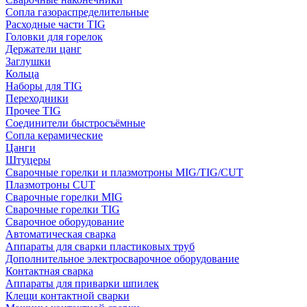
Сопла газораспределительные
Расходные части TIG
Головки для горелок
Держатели цанг
Заглушки
Кольца
Наборы для TIG
Переходники
Прочее TIG
Соединители быстросъёмные
Сопла керамические
Цанги
Штуцеры
Сварочные горелки и плазмотроны MIG/TIG/CUT
Плазмотроны CUT
Сварочные горелки MIG
Сварочные горелки TIG
Сварочное оборудование
Автоматическая сварка
Аппараты для сварки пластиковых труб
Дополнительное электросварочное оборудование
Контактная сварка
Аппараты для приварки шпилек
Клещи контактной сварки