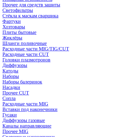
Прочее для средств защиты
Светофильтры
Стёкла к маскам сварщика
Фартуки
Хозтовары
Плиты бытовые
Жиклёры
Шланги поливочные
Расходные части MIG/TIG/CUT
Расходные части CUT
Головки плазмотронов
Диффузоры
Катоды
Наборы
Наборы балеринок
Насадки
Прочее CUT
Сопла
Расходные части MIG
Вставки под наконечники
Гусаки
Диффузоры газовые
Каналы направляющие
Прочее MIG
Сварочные наконечники