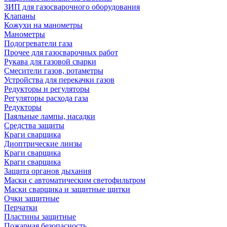
ЗИП для газосварочного оборудования
Клапаны
Кожухи на манометры
Манометры
Подогреватели газа
Прочее для газосварочных работ
Рукава для газовой сварки
Смесители газов, ротаметры
Устройства для перекачки газов
Редукторы и регуляторы
Регуляторы расхода газа
Редукторы
Паяльные лампы, насадки
Средства защиты
Краги сварщика
Диоптрические линзы
Краги сварщика
Краги сварщика
Защита органов дыхания
Маски с автоматическим светофильтром
Маски сварщика и защитные щитки
Очки защитные
Перчатки
Пластины защитные
Пожарная безопасность