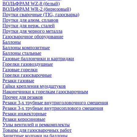
ВОЛЬФРАМ WZ-8 (белый)
ВОЛЬФРАМ WR-2 (бирюзовый)
Прутки сварочные (TIG, газосварка)
Прутки для алюм. сплавов
Прутки для нерж. сталей
Прутки для черного металла
Газосварочное оборудование
Баллоны
Баллоны композитные
Баллоны стальные
Газовые баллончики и картриджи
Горелки газовоздушные
Газовые горелки
Горелки газосварочные
Резаки газовые
Гайки крепления мундштуков
Наконечники к горелкам газосварочным
Прочее для резаков
Резаки 3-х трубные внутриголовочного смешения
Резаки 3-х трубные внутрисоплового смешения
Резаки инжекторные
Резаки керосиновые
Узлы вентилей и ремкомплекты
Товары для газосварочных работ
Защитные колпаки на баллоны