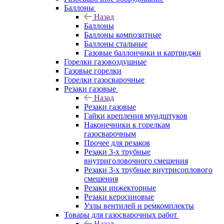
Баллоны
Назад
Баллоны
Баллоны композитные
Баллоны стальные
Газовые баллончики и картриджи
Горелки газовоздушные
Газовые горелки
Горелки газосварочные
Резаки газовые
Назад
Резаки газовые
Гайки крепления мундштуков
Наконечники к горелкам
газосварочным
Прочее для резаков
Резаки 3-х трубные
внутриголовочного смешения
Резаки 3-х трубные внутрисоплового
смешения
Резаки инжекторные
Резаки керосиновые
Узлы вентилей и ремкомплекты
Товары для газосварочных работ
Назад