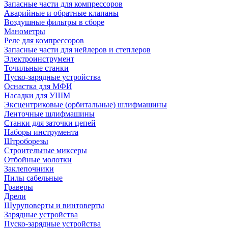
Запасные части для компрессоров
Аварийные и обратные клапаны
Воздушные фильтры в сборе
Манометры
Реле для компрессоров
Запасные части для нейлеров и степлеров
Электроинструмент
Точильные станки
Пуско-зарядные устройства
Оснастка для МФИ
Насадки для УШМ
Эксцентриковые (орбитальные) шлифмашины
Ленточные шлифмашины
Станки для заточки цепей
Наборы инструмента
Штроборезы
Строительные миксеры
Отбойные молотки
Заклепочники
Пилы сабельные
Граверы
Дрели
Шуруповерты и винтоверты
Зарядные устройства
Пуско-зарядные устройства