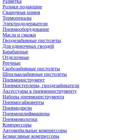
Разметка
Ролики подающие
Сварочная химия
Термопеналы
Электрододержатели
Пневмооборудование
Масла и смазки
Гвоздезабивные пистолеты
Для одиночных гвоздей
Барабанные
Отделочные
Реечные
Скобозабивные пистолеты
Шпилькозабивные пистолеты
Пневмоинструмент
Пневмостеплеры, гвоздезабиватели
Аксессуары к пневмоинструменту
Наборы пневмоинструмента
Пневмогайковерты
Пневмодрели
Пневмошлифмашины
Пневмомолотки
Компрессоры
Автомобильные компрессоры
Безмасляные компрессоры