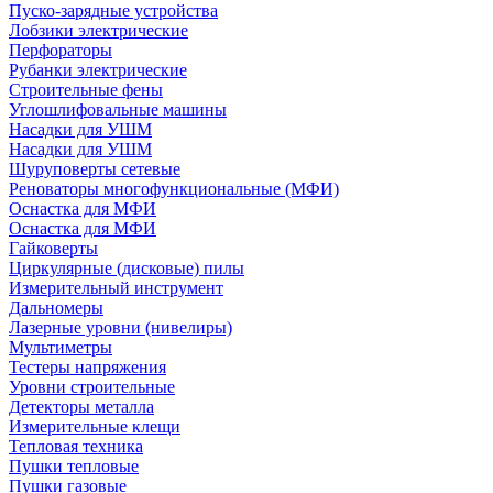
Пуско-зарядные устройства
Лобзики электрические
Перфораторы
Рубанки электрические
Строительные фены
Углошлифовальные машины
Насадки для УШМ
Насадки для УШМ
Шуруповерты сетевые
Реноваторы многофункциональные (МФИ)
Оснастка для МФИ
Оснастка для МФИ
Гайковерты
Циркулярные (дисковые) пилы
Измерительный инструмент
Дальномеры
Лазерные уровни (нивелиры)
Мультиметры
Тестеры напряжения
Уровни строительные
Детекторы металла
Измерительные клещи
Тепловая техника
Пушки тепловые
Пушки газовые