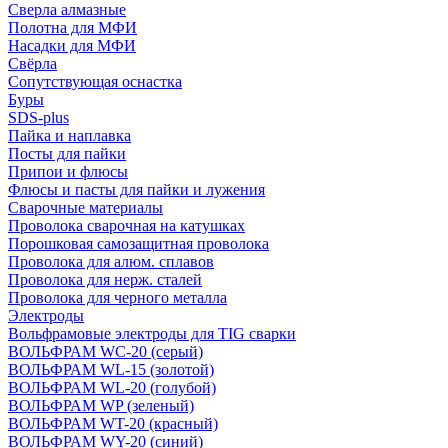
Сверла алмазные
Полотна для МФИ
Насадки для МФИ
Свёрла
Сопутствующая оснастка
Буры
SDS-plus
Пайка и наплавка
Посты для пайки
Припои и флюсы
Флюсы и пасты для пайки и лужения
Сварочные материалы
Проволока сварочная на катушках
Порошковая самозащитная проволока
Проволока для алюм. сплавов
Проволока для нерж. сталей
Проволока для черного металла
Электроды
Вольфрамовые электроды для TIG сварки
ВОЛЬФРАМ WC-20 (серый)
ВОЛЬФРАМ WL-15 (золотой)
ВОЛЬФРАМ WL-20 (голубой)
ВОЛЬФРАМ WP (зеленый)
ВОЛЬФРАМ WT-20 (красный)
ВОЛЬФРАМ WY-20 (синий)