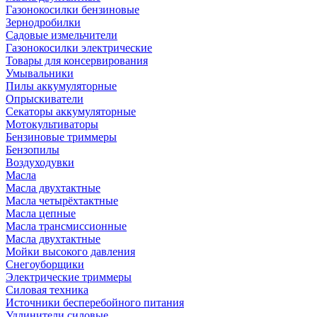
Газонокосилки бензиновые
Зернодробилки
Садовые измельчители
Газонокосилки электрические
Товары для консервирования
Умывальники
Пилы аккумуляторные
Опрыскиватели
Секаторы аккумуляторные
Мотокультиваторы
Бензиновые триммеры
Бензопилы
Воздуходувки
Масла
Масла двухтактные
Масла четырёхтактные
Масла цепные
Масла трансмиссионные
Масла двухтактные
Мойки высокого давления
Снегоуборщики
Электрические триммеры
Силовая техника
Источники бесперебойного питания
Удлинители силовые