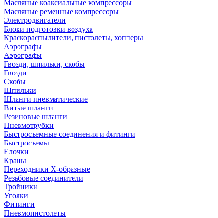
Масляные коаксиальные компрессоры
Масляные ременные компрессоры
Электродвигатели
Блоки подготовки воздуха
Краскораспылители, пистолеты, хопперы
Аэрографы
Аэрографы
Гвозди, шпильки, скобы
Гвозди
Скобы
Шпильки
Шланги пневматические
Витые шланги
Резиновые шланги
Пневмотрубки
Быстросъемные соединения и фитинги
Быстросъемы
Елочки
Краны
Переходники Х-образные
Резьбовые соединители
Тройники
Уголки
Фитинги
Пневмопистолеты