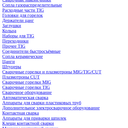
Сопла газораспределительные
Расходные части TIG
Головки для горелок
Держатели цанг
Заглушки
Кольца
Наборы для TIG
Переходники
Прочее TIG
Соединители быстросъёмные
Сопла керамические
Цанги
Штуцеры
Сварочные горелки и плазмотроны MIG/TIG/CUT
Плазмотроны CUT
Сварочные горелки MIG
Сварочные горелки TIG
Сварочное оборудование
Автоматическая сварка
Аппараты для сварки пластиковых труб
Дополнительное электросварочное оборудование
Контактная сварка
Аппараты для приварки шпилек
Клещи контактной сварки