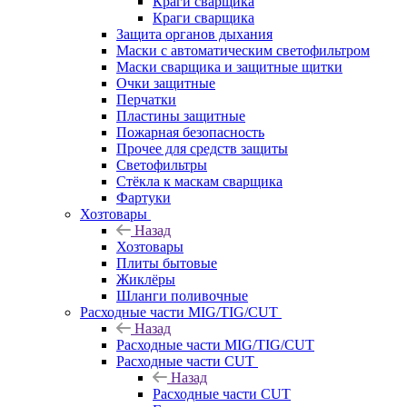
Краги сварщика
Краги сварщика
Защита органов дыхания
Маски с автоматическим светофильтром
Маски сварщика и защитные щитки
Очки защитные
Перчатки
Пластины защитные
Пожарная безопасность
Прочее для средств защиты
Светофильтры
Стёкла к маскам сварщика
Фартуки
Хозтовары
Назад
Хозтовары
Плиты бытовые
Жиклёры
Шланги поливочные
Расходные части MIG/TIG/CUT
Назад
Расходные части MIG/TIG/CUT
Расходные части CUT
Назад
Расходные части CUT