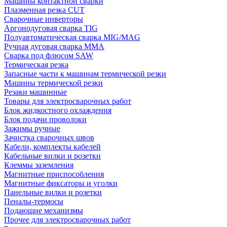
Машины контактной сварки
Плазменная резка CUT
Сварочные инверторы
Аргонодуговая сварка TIG
Полуавтоматическая сварка MIG/MAG
Ручная дуговая сварка MMA
Сварка под флюсом SAW
Термическая резка
Запасные части к машинам термической резки
Машины термической резки
Резаки машинные
Товары для электросварочных работ
Блок жидкостного охлаждения
Блок подачи проволоки
Зажимы ручные
Зачистка сварочных швов
Кабели, комплекты кабелей
Кабельные вилки и розетки
Клеммы заземления
Магнитные приспособления
Магнитные фиксаторы и уголки
Панельные вилки и розетки
Пеналы-термосы
Подающие механизмы
Прочее для электросварочных работ