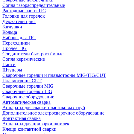
Сопла газораспределительные
Расходные части TIG
Головки для горелок
Держатели цанг
Заглушки
Кольца
Наборы для TIG
Переходники
Прочее TIG
Соединители быстросъёмные
Сопла керамические
Цанги
Штуцеры
Сварочные горелки и плазмотроны MIG/TIG/CUT
Плазмотроны CUT
Сварочные горелки MIG
Сварочные горелки TIG
Сварочное оборудование
Автоматическая сварка
Аппараты для сварки пластиковых труб
Дополнительное электросварочное оборудование
Контактная сварка
Аппараты для приварки шпилек
Клещи контактной сварки