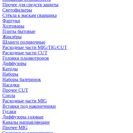
Прочее для средств защиты
Светофильтры
Стёкла к маскам сварщика
Фартуки
Хозтовары
Плиты бытовые
Жиклёры
Шланги поливочные
Расходные части MIG/TIG/CUT
Расходные части CUT
Головки плазмотронов
Диффузоры
Катоды
Наборы
Наборы балеринок
Насадки
Прочее CUT
Сопла
Расходные части MIG
Вставки под наконечники
Гусаки
Диффузоры газовые
Каналы направляющие
Прочее MIG
Сварочные наконечники