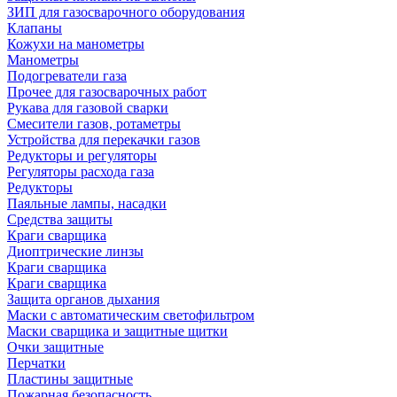
ЗИП для газосварочного оборудования
Клапаны
Кожухи на манометры
Манометры
Подогреватели газа
Прочее для газосварочных работ
Рукава для газовой сварки
Смесители газов, ротаметры
Устройства для перекачки газов
Редукторы и регуляторы
Регуляторы расхода газа
Редукторы
Паяльные лампы, насадки
Средства защиты
Краги сварщика
Диоптрические линзы
Краги сварщика
Краги сварщика
Защита органов дыхания
Маски с автоматическим светофильтром
Маски сварщика и защитные щитки
Очки защитные
Перчатки
Пластины защитные
Пожарная безопасность