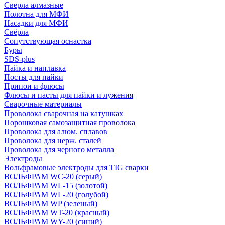
Сверла алмазные
Полотна для МФИ
Насадки для МФИ
Свёрла
Сопутствующая оснастка
Буры
SDS-plus
Пайка и наплавка
Посты для пайки
Припои и флюсы
Флюсы и пасты для пайки и лужения
Сварочные материалы
Проволока сварочная на катушках
Порошковая самозащитная проволока
Проволока для алюм. сплавов
Проволока для нерж. сталей
Проволока для черного металла
Электроды
Вольфрамовые электроды для TIG сварки
ВОЛЬФРАМ WC-20 (серый)
ВОЛЬФРАМ WL-15 (золотой)
ВОЛЬФРАМ WL-20 (голубой)
ВОЛЬФРАМ WP (зеленый)
ВОЛЬФРАМ WT-20 (красный)
ВОЛЬФРАМ WY-20 (синий)