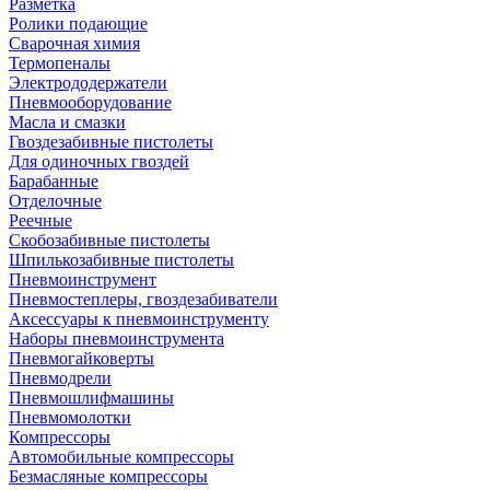
Разметка
Ролики подающие
Сварочная химия
Термопеналы
Электрододержатели
Пневмооборудование
Масла и смазки
Гвоздезабивные пистолеты
Для одиночных гвоздей
Барабанные
Отделочные
Реечные
Скобозабивные пистолеты
Шпилькозабивные пистолеты
Пневмоинструмент
Пневмостеплеры, гвоздезабиватели
Аксессуары к пневмоинструменту
Наборы пневмоинструмента
Пневмогайковерты
Пневмодрели
Пневмошлифмашины
Пневмомолотки
Компрессоры
Автомобильные компрессоры
Безмасляные компрессоры