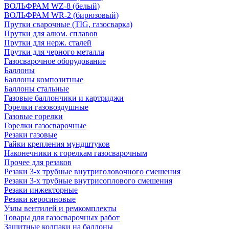
ВОЛЬФРАМ WZ-8 (белый)
ВОЛЬФРАМ WR-2 (бирюзовый)
Прутки сварочные (TIG, газосварка)
Прутки для алюм. сплавов
Прутки для нерж. сталей
Прутки для черного металла
Газосварочное оборудование
Баллоны
Баллоны композитные
Баллоны стальные
Газовые баллончики и картриджи
Горелки газовоздушные
Газовые горелки
Горелки газосварочные
Резаки газовые
Гайки крепления мундштуков
Наконечники к горелкам газосварочным
Прочее для резаков
Резаки 3-х трубные внутриголовочного смешения
Резаки 3-х трубные внутрисоплового смешения
Резаки инжекторные
Резаки керосиновые
Узлы вентилей и ремкомплекты
Товары для газосварочных работ
Защитные колпаки на баллоны