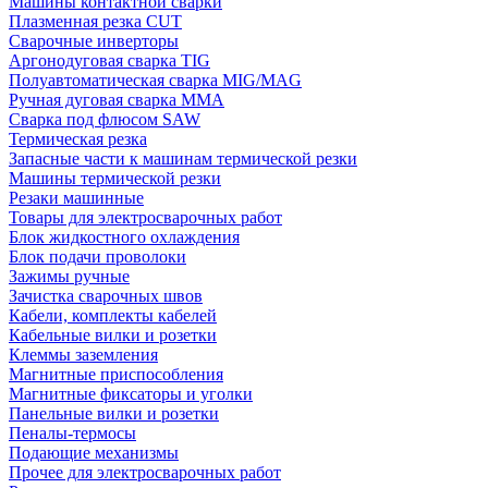
Машины контактной сварки
Плазменная резка CUT
Сварочные инверторы
Аргонодуговая сварка TIG
Полуавтоматическая сварка MIG/MAG
Ручная дуговая сварка MMA
Сварка под флюсом SAW
Термическая резка
Запасные части к машинам термической резки
Машины термической резки
Резаки машинные
Товары для электросварочных работ
Блок жидкостного охлаждения
Блок подачи проволоки
Зажимы ручные
Зачистка сварочных швов
Кабели, комплекты кабелей
Кабельные вилки и розетки
Клеммы заземления
Магнитные приспособления
Магнитные фиксаторы и уголки
Панельные вилки и розетки
Пеналы-термосы
Подающие механизмы
Прочее для электросварочных работ