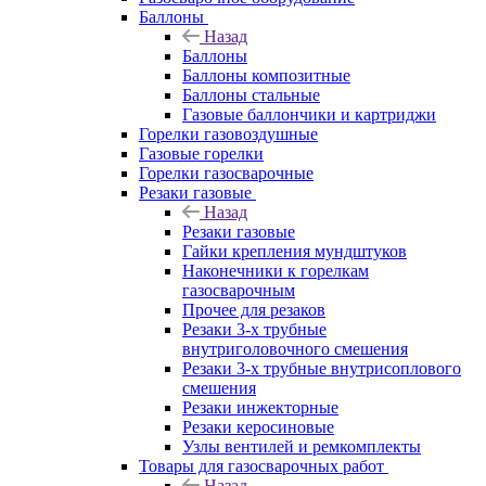
Баллоны
Назад
Баллоны
Баллоны композитные
Баллоны стальные
Газовые баллончики и картриджи
Горелки газовоздушные
Газовые горелки
Горелки газосварочные
Резаки газовые
Назад
Резаки газовые
Гайки крепления мундштуков
Наконечники к горелкам
газосварочным
Прочее для резаков
Резаки 3-х трубные
внутриголовочного смешения
Резаки 3-х трубные внутрисоплового
смешения
Резаки инжекторные
Резаки керосиновые
Узлы вентилей и ремкомплекты
Товары для газосварочных работ
Назад