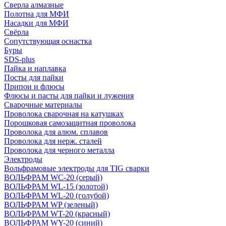
Сверла алмазные
Полотна для МФИ
Насадки для МФИ
Свёрла
Сопутствующая оснастка
Буры
SDS-plus
Пайка и наплавка
Посты для пайки
Припои и флюсы
Флюсы и пасты для пайки и лужения
Сварочные материалы
Проволока сварочная на катушках
Порошковая самозащитная проволока
Проволока для алюм. сплавов
Проволока для нерж. сталей
Проволока для черного металла
Электроды
Вольфрамовые электроды для TIG сварки
ВОЛЬФРАМ WC-20 (серый)
ВОЛЬФРАМ WL-15 (золотой)
ВОЛЬФРАМ WL-20 (голубой)
ВОЛЬФРАМ WP (зеленый)
ВОЛЬФРАМ WT-20 (красный)
ВОЛЬФРАМ WY-20 (синий)