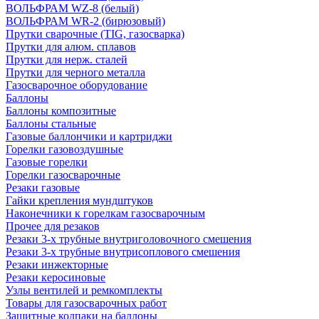
ВОЛЬФРАМ WZ-8 (белый)
ВОЛЬФРАМ WR-2 (бирюзовый)
Прутки сварочные (TIG, газосварка)
Прутки для алюм. сплавов
Прутки для нерж. сталей
Прутки для черного металла
Газосварочное оборудование
Баллоны
Баллоны композитные
Баллоны стальные
Газовые баллончики и картриджи
Горелки газовоздушные
Газовые горелки
Горелки газосварочные
Резаки газовые
Гайки крепления мундштуков
Наконечники к горелкам газосварочным
Прочее для резаков
Резаки 3-х трубные внутриголовочного смешения
Резаки 3-х трубные внутрисоплового смешения
Резаки инжекторные
Резаки керосиновые
Узлы вентилей и ремкомплекты
Товары для газосварочных работ
Защитные колпаки на баллоны