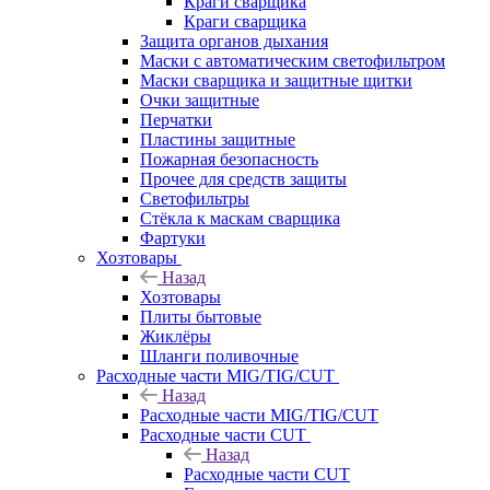
Краги сварщика
Краги сварщика
Защита органов дыхания
Маски с автоматическим светофильтром
Маски сварщика и защитные щитки
Очки защитные
Перчатки
Пластины защитные
Пожарная безопасность
Прочее для средств защиты
Светофильтры
Стёкла к маскам сварщика
Фартуки
Хозтовары
Назад
Хозтовары
Плиты бытовые
Жиклёры
Шланги поливочные
Расходные части MIG/TIG/CUT
Назад
Расходные части MIG/TIG/CUT
Расходные части CUT
Назад
Расходные части CUT