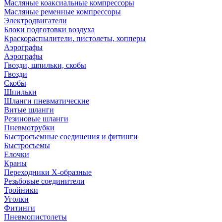
Масляные коаксиальные компрессоры
Масляные ременные компрессоры
Электродвигатели
Блоки подготовки воздуха
Краскораспылители, пистолеты, хопперы
Аэрографы
Аэрографы
Гвозди, шпильки, скобы
Гвозди
Скобы
Шпильки
Шланги пневматические
Витые шланги
Резиновые шланги
Пневмотрубки
Быстросъемные соединения и фитинги
Быстросъемы
Елочки
Краны
Переходники Х-образные
Резьбовые соединители
Тройники
Уголки
Фитинги
Пневмопистолеты