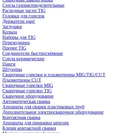
Сопла газораспределительные
Расходные части TIG
Головки для горелок
Держатели цанг
Заглушки
Кольца
Наборы для TIG
Переходники
Прочее TIG
Соединители быстросъёмные
Сопла керамические
Цанги
Штуцеры
Сварочные горелки и плазмотроны MIG/TIG/CUT
Плазмотроны CUT
Сварочные горелки MIG
Сварочные горелки TIG
Сварочное оборудование
Автоматическая сварка
Аппараты для сварки пластиковых труб
Дополнительное электросварочное оборудование
Контактная сварка
Аппараты для приварки шпилек
Клещи контактной сварки