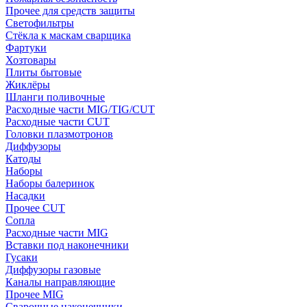
Прочее для средств защиты
Светофильтры
Стёкла к маскам сварщика
Фартуки
Хозтовары
Плиты бытовые
Жиклёры
Шланги поливочные
Расходные части MIG/TIG/CUT
Расходные части CUT
Головки плазмотронов
Диффузоры
Катоды
Наборы
Наборы балеринок
Насадки
Прочее CUT
Сопла
Расходные части MIG
Вставки под наконечники
Гусаки
Диффузоры газовые
Каналы направляющие
Прочее MIG
Сварочные наконечники