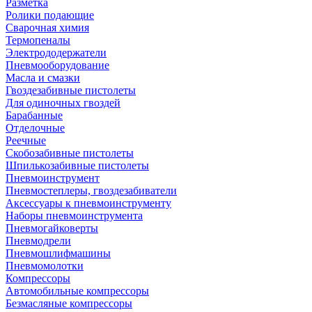
Разметка
Ролики подающие
Сварочная химия
Термопеналы
Электрододержатели
Пневмооборудование
Масла и смазки
Гвоздезабивные пистолеты
Для одиночных гвоздей
Барабанные
Отделочные
Реечные
Скобозабивные пистолеты
Шпилькозабивные пистолеты
Пневмоинструмент
Пневмостеплеры, гвоздезабиватели
Аксессуары к пневмоинструменту
Наборы пневмоинструмента
Пневмогайковерты
Пневмодрели
Пневмошлифмашины
Пневмомолотки
Компрессоры
Автомобильные компрессоры
Безмасляные компрессоры