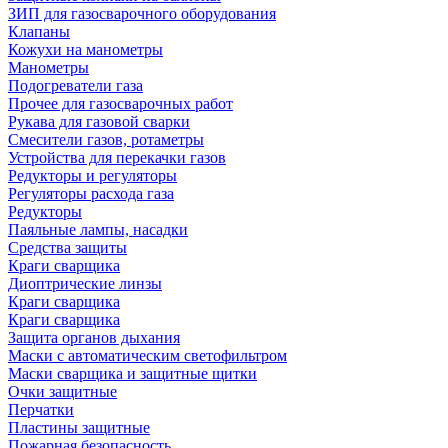
ЗИП для газосварочного оборудования
Клапаны
Кожухи на манометры
Манометры
Подогреватели газа
Прочее для газосварочных работ
Рукава для газовой сварки
Смесители газов, ротаметры
Устройства для перекачки газов
Редукторы и регуляторы
Регуляторы расхода газа
Редукторы
Паяльные лампы, насадки
Средства защиты
Краги сварщика
Диоптрические линзы
Краги сварщика
Краги сварщика
Защита органов дыхания
Маски с автоматическим светофильтром
Маски сварщика и защитные щитки
Очки защитные
Перчатки
Пластины защитные
Пожарная безопасность