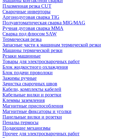
Машины контактной сварки
Плазменная резка CUT
Сварочные инверторы
Аргонодуговая сварка TIG
Полуавтоматическая сварка MIG/MAG
Ручная дуговая сварка MMA
Сварка под флюсом SAW
Термическая резка
Запасные части к машинам термической резки
Машины термической резки
Резаки машинные
Товары для электросварочных работ
Блок жидкостного охлаждения
Блок подачи проволоки
Зажимы ручные
Зачистка сварочных швов
Кабели, комплекты кабелей
Кабельные вилки и розетки
Клеммы заземления
Магнитные приспособления
Магнитные фиксаторы и уголки
Панельные вилки и розетки
Пеналы-термосы
Подающие механизмы
Прочее для электросварочных работ