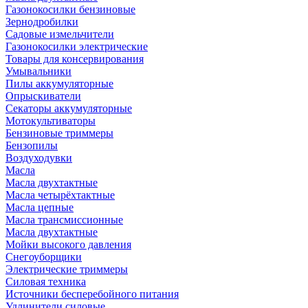
Газонокосилки бензиновые
Зернодробилки
Садовые измельчители
Газонокосилки электрические
Товары для консервирования
Умывальники
Пилы аккумуляторные
Опрыскиватели
Секаторы аккумуляторные
Мотокультиваторы
Бензиновые триммеры
Бензопилы
Воздуходувки
Масла
Масла двухтактные
Масла четырёхтактные
Масла цепные
Масла трансмиссионные
Масла двухтактные
Мойки высокого давления
Снегоуборщики
Электрические триммеры
Силовая техника
Источники бесперебойного питания
Удлинители силовые