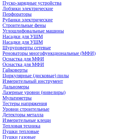
Пуско-зарядные устройства
Лобзики электрические
Перфораторы
Рубанки электрические
Строительные фены
Углошлифовальные машины
Насадки для УШМ
Насадки для УШМ
Шуруповерты сетевые
Реноваторы многофункциональные (МФИ)
Оснастка для МФИ
Оснастка для МФИ
Гайковерты
Циркулярные (дисковые) пилы
Измерительный инструмент
Дальномеры
Лазерные уровни (нивелиры)
Мультиметры
Тестеры напряжения
Уровни строительные
Детекторы металла
Измерительные клещи
Тепловая техника
Пушки тепловые
Пушки газовые