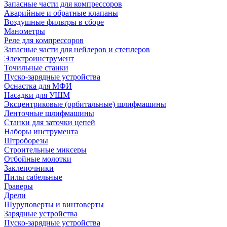
Запасные части для компрессоров
Аварийные и обратные клапаны
Воздушные фильтры в сборе
Манометры
Реле для компрессоров
Запасные части для нейлеров и степлеров
Электроинструмент
Точильные станки
Пуско-зарядные устройства
Оснастка для МФИ
Насадки для УШМ
Эксцентриковые (орбитальные) шлифмашины
Ленточные шлифмашины
Станки для заточки цепей
Наборы инструмента
Штроборезы
Строительные миксеры
Отбойные молотки
Заклепочники
Пилы сабельные
Граверы
Дрели
Шуруповерты и винтоверты
Зарядные устройства
Пуско-зарядные устройства