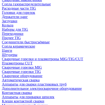
Сопла газораспределительные
Расходные части TIG
Головки для горелок
Держатели цанг
Заглушки
Кольца
Наборы для TIG
Переходники
Прочее TIG
Соединители быстросъёмные
Сопла керамические
Цанги
Штуцеры
Сварочные горелки и плазмотроны MIG/TIG/CUT
Плазмотроны CUT
Сварочные горелки MIG
Сварочные горелки TIG
Сварочное оборудование
Автоматическая сварка
Аппараты для сварки пластиковых труб
Дополнительное электросварочное оборудование
Контактная сварка
Аппараты для приварки шпилек
Клещи контактной сварки