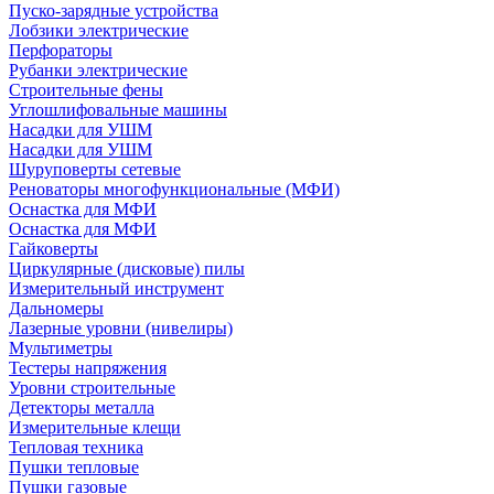
Пуско-зарядные устройства
Лобзики электрические
Перфораторы
Рубанки электрические
Строительные фены
Углошлифовальные машины
Насадки для УШМ
Насадки для УШМ
Шуруповерты сетевые
Реноваторы многофункциональные (МФИ)
Оснастка для МФИ
Оснастка для МФИ
Гайковерты
Циркулярные (дисковые) пилы
Измерительный инструмент
Дальномеры
Лазерные уровни (нивелиры)
Мультиметры
Тестеры напряжения
Уровни строительные
Детекторы металла
Измерительные клещи
Тепловая техника
Пушки тепловые
Пушки газовые