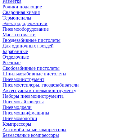
Разметка
Ролики подающие
Сварочная химия
Термопеналы
Электрододержатели
Пневмооборудование
Масла и смазки
Гвоздезабивные пистолеты
Для одиночных гвоздей
Барабанные
Отделочные
Реечные
Скобозабивные пистолеты
Шпилькозабивные пистолеты
Пневмоинструмент
Пневмостеплеры, гвоздезабиватели
Аксессуары к пневмоинструменту
Наборы пневмоинструмента
Пневмогайковерты
Пневмодрели
Пневмошлифмашины
Пневмомолотки
Компрессоры
Автомобильные компрессоры
Безмасляные компрессоры