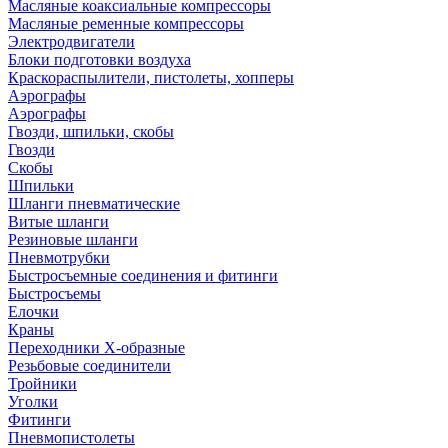
Масляные коаксиальные компрессоры
Масляные ременные компрессоры
Электродвигатели
Блоки подготовки воздуха
Краскораспылители, пистолеты, хопперы
Аэрографы
Аэрографы
Гвозди, шпильки, скобы
Гвозди
Скобы
Шпильки
Шланги пневматические
Витые шланги
Резиновые шланги
Пневмотрубки
Быстросъемные соединения и фитинги
Быстросъемы
Елочки
Краны
Переходники Х-образные
Резьбовые соединители
Тройники
Уголки
Фитинги
Пневмопистолеты