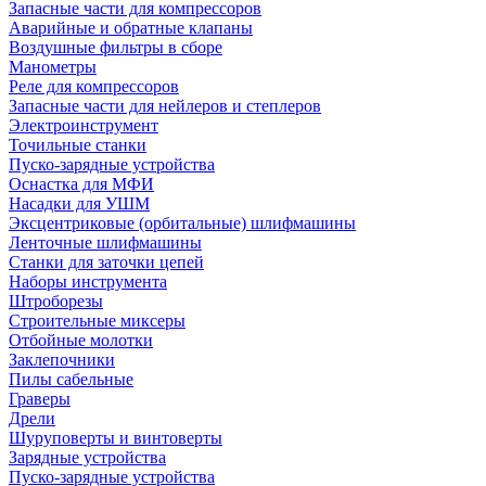
Запасные части для компрессоров
Аварийные и обратные клапаны
Воздушные фильтры в сборе
Манометры
Реле для компрессоров
Запасные части для нейлеров и степлеров
Электроинструмент
Точильные станки
Пуско-зарядные устройства
Оснастка для МФИ
Насадки для УШМ
Эксцентриковые (орбитальные) шлифмашины
Ленточные шлифмашины
Станки для заточки цепей
Наборы инструмента
Штроборезы
Строительные миксеры
Отбойные молотки
Заклепочники
Пилы сабельные
Граверы
Дрели
Шуруповерты и винтоверты
Зарядные устройства
Пуско-зарядные устройства