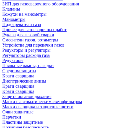
ЗИП для газосварочного оборудования
Клапаны
Кожухи на манометры
Манометры
Подогреватели газа
Прочее для газосварочных работ
Рукава для газовой сварки
Смесители газов, ротаметры
Устройства для перекачки газов
Редукторы и регуляторы
Регуляторы расхода газа
Редукторы
Паяльные лампы, насадки
Средства защиты
Краги сварщика
Диоптрические линзы
Краги сварщика
Краги сварщика
Защита органов дыхания
Маски с автоматическим светофильтром
Маски сварщика и защитные щитки
Очки защитные
Перчатки
Пластины защитные
Пожарная безопасность