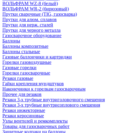
ВОЛЬФРАМ WZ-8 (белый)
ВОЛЬФРАМ WR-2 (бирюзовый)
Прутки сварочные (TIG, газосварка)
Прутки для алюм. сплавов
Прутки для нерж. сталей
Прутки для черного металла
Газосварочное оборудование
Баллоны
Баллоны композитные
Баллоны стальные
Газовые баллончики и картриджи
Горелки газовоздушные
Газовые горелки
Горелки газосварочные
Резаки газовые
Гайки крепления мундштуков
Наконечники к горелкам газосварочным
Прочее для резаков
Резаки 3-х трубные внутриголовочного смешения
Резаки 3-х трубные внутрисоплового смешения
Резаки инжекторные
Резаки керосиновые
Узлы вентилей и ремкомплекты
Товары для газосварочных работ
Защитные колпаки на баллоны