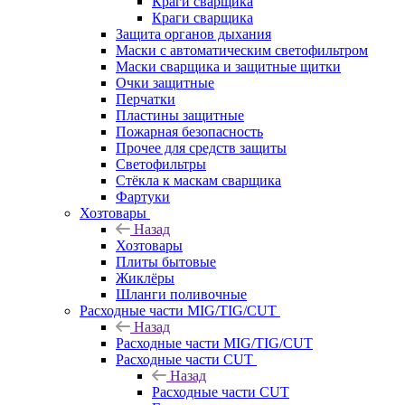
Краги сварщика
Краги сварщика
Защита органов дыхания
Маски с автоматическим светофильтром
Маски сварщика и защитные щитки
Очки защитные
Перчатки
Пластины защитные
Пожарная безопасность
Прочее для средств защиты
Светофильтры
Стёкла к маскам сварщика
Фартуки
Хозтовары
Назад
Хозтовары
Плиты бытовые
Жиклёры
Шланги поливочные
Расходные части MIG/TIG/CUT
Назад
Расходные части MIG/TIG/CUT
Расходные части CUT
Назад
Расходные части CUT