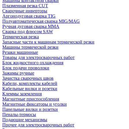
Машины контактной сварки
Плазменная резка CUT
Сварочные инверторы
Аргонодуговая сварка TIG
Полуавтоматическая сварка MIG/MAG
Ручная дуговая сварка MMA
Сварка под флюсом SAW
Термическая резка
Запасные части к машинам термической резки
Машины термической резки
Резаки машинные
Товары для электросварочных работ
Блок жидкостного охлаждения
Блок подачи проволоки
Зажимы ручные
Зачистка сварочных швов
Кабели, комплекты кабелей
Кабельные вилки и розетки
Клеммы заземления
Магнитные приспособления
Магнитные фиксаторы и уголки
Панельные вилки и розетки
Пеналы-термосы
Подающие механизмы
Прочее для электросварочных работ