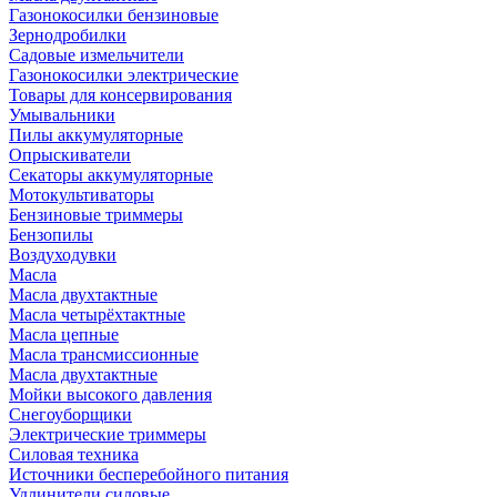
Газонокосилки бензиновые
Зернодробилки
Садовые измельчители
Газонокосилки электрические
Товары для консервирования
Умывальники
Пилы аккумуляторные
Опрыскиватели
Секаторы аккумуляторные
Мотокультиваторы
Бензиновые триммеры
Бензопилы
Воздуходувки
Масла
Масла двухтактные
Масла четырёхтактные
Масла цепные
Масла трансмиссионные
Масла двухтактные
Мойки высокого давления
Снегоуборщики
Электрические триммеры
Силовая техника
Источники бесперебойного питания
Удлинители силовые