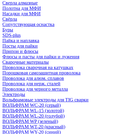
Сверла алмазные
Полотна для МФИ
Насадки для МФИ
Свёрла
Сопутствующая оснастка
Буры
SDS-plus
Пайка и наплавка
Посты для пайки
Припои и флюсы
Флюсы и пасты для пайки и лужения
Сварочные материалы
Проволока сварочная на катушках
Порошковая самозащитная проволока
Проволока для алюм. сплавов
Проволока для нерж. сталей
Проволока для черного металла
Электроды
Вольфрамовые электроды для TIG сварки
ВОЛЬФРАМ WC-20 (серый)
ВОЛЬФРАМ WL-15 (золотой)
ВОЛЬФРАМ WL-20 (голубой)
ВОЛЬФРАМ WP (зеленый)
ВОЛЬФРАМ WT-20 (красный)
ВОЛЬФРАМ WY-20 (синий)