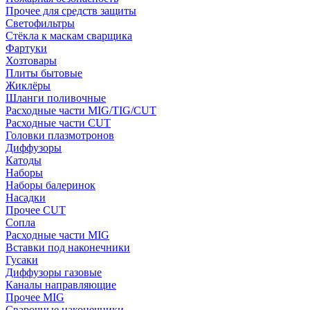
Прочее для средств защиты
Светофильтры
Стёкла к маскам сварщика
Фартуки
Хозтовары
Плиты бытовые
Жиклёры
Шланги поливочные
Расходные части MIG/TIG/CUT
Расходные части CUT
Головки плазмотронов
Диффузоры
Катоды
Наборы
Наборы балеринок
Насадки
Прочее CUT
Сопла
Расходные части MIG
Вставки под наконечники
Гусаки
Диффузоры газовые
Каналы направляющие
Прочее MIG
Сварочные наконечники