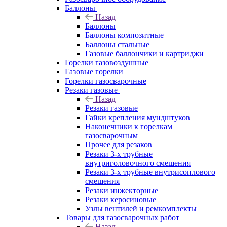
Баллоны
Назад
Баллоны
Баллоны композитные
Баллоны стальные
Газовые баллончики и картриджи
Горелки газовоздушные
Газовые горелки
Горелки газосварочные
Резаки газовые
Назад
Резаки газовые
Гайки крепления мундштуков
Наконечники к горелкам
газосварочным
Прочее для резаков
Резаки 3-х трубные
внутриголовочного смешения
Резаки 3-х трубные внутрисоплового
смешения
Резаки инжекторные
Резаки керосиновые
Узлы вентилей и ремкомплекты
Товары для газосварочных работ
Назад