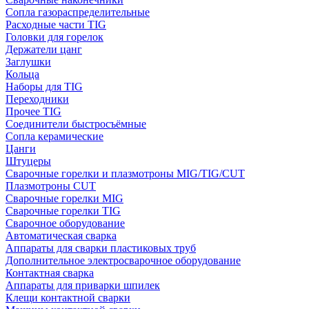
Сопла газораспределительные
Расходные части TIG
Головки для горелок
Держатели цанг
Заглушки
Кольца
Наборы для TIG
Переходники
Прочее TIG
Соединители быстросъёмные
Сопла керамические
Цанги
Штуцеры
Сварочные горелки и плазмотроны MIG/TIG/CUT
Плазмотроны CUT
Сварочные горелки MIG
Сварочные горелки TIG
Сварочное оборудование
Автоматическая сварка
Аппараты для сварки пластиковых труб
Дополнительное электросварочное оборудование
Контактная сварка
Аппараты для приварки шпилек
Клещи контактной сварки