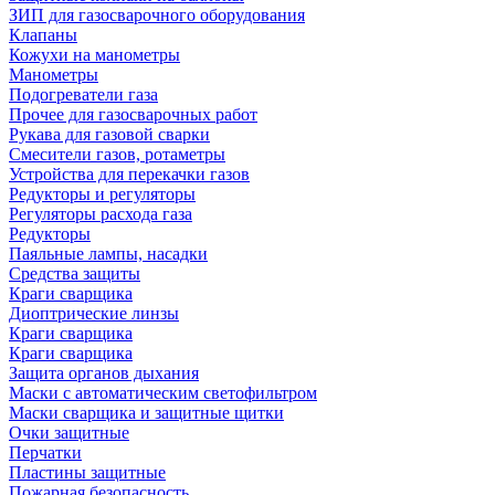
ЗИП для газосварочного оборудования
Клапаны
Кожухи на манометры
Манометры
Подогреватели газа
Прочее для газосварочных работ
Рукава для газовой сварки
Смесители газов, ротаметры
Устройства для перекачки газов
Редукторы и регуляторы
Регуляторы расхода газа
Редукторы
Паяльные лампы, насадки
Средства защиты
Краги сварщика
Диоптрические линзы
Краги сварщика
Краги сварщика
Защита органов дыхания
Маски с автоматическим светофильтром
Маски сварщика и защитные щитки
Очки защитные
Перчатки
Пластины защитные
Пожарная безопасность