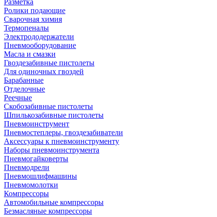
Разметка
Ролики подающие
Сварочная химия
Термопеналы
Электрододержатели
Пневмооборудование
Масла и смазки
Гвоздезабивные пистолеты
Для одиночных гвоздей
Барабанные
Отделочные
Реечные
Скобозабивные пистолеты
Шпилькозабивные пистолеты
Пневмоинструмент
Пневмостеплеры, гвоздезабиватели
Аксессуары к пневмоинструменту
Наборы пневмоинструмента
Пневмогайковерты
Пневмодрели
Пневмошлифмашины
Пневмомолотки
Компрессоры
Автомобильные компрессоры
Безмасляные компрессоры