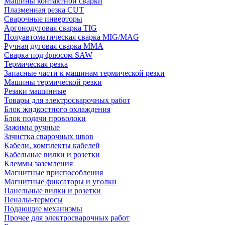
Машины контактной сварки
Плазменная резка CUT
Сварочные инверторы
Аргонодуговая сварка TIG
Полуавтоматическая сварка MIG/MAG
Ручная дуговая сварка MMA
Сварка под флюсом SAW
Термическая резка
Запасные части к машинам термической резки
Машины термической резки
Резаки машинные
Товары для электросварочных работ
Блок жидкостного охлаждения
Блок подачи проволоки
Зажимы ручные
Зачистка сварочных швов
Кабели, комплекты кабелей
Кабельные вилки и розетки
Клеммы заземления
Магнитные приспособления
Магнитные фиксаторы и уголки
Панельные вилки и розетки
Пеналы-термосы
Подающие механизмы
Прочее для электросварочных работ