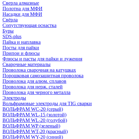
Сверла алмазные
Полотна для МФИ
Насадки для МФИ
Свёрла
Сопутствующая оснастка
Буры
SDS-plus
Пайка и наплавка
Посты для пайки
Припои и флюсы
Флюсы и пасты для пайки и лужения
Сварочные материалы
Проволока сварочная на катушках
Порошковая самозащитная проволока
Проволока для алюм. сплавов
Проволока для нерж. сталей
Проволока для черного металла
Электроды
Вольфрамовые электроды для TIG сварки
ВОЛЬФРАМ WC-20 (серый)
ВОЛЬФРАМ WL-15 (золотой)
ВОЛЬФРАМ WL-20 (голубой)
ВОЛЬФРАМ WP (зеленый)
ВОЛЬФРАМ WT-20 (красный)
ВОЛЬФРАМ WY-20 (синий)