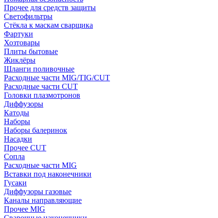
Прочее для средств защиты
Светофильтры
Стёкла к маскам сварщика
Фартуки
Хозтовары
Плиты бытовые
Жиклёры
Шланги поливочные
Расходные части MIG/TIG/CUT
Расходные части CUT
Головки плазмотронов
Диффузоры
Катоды
Наборы
Наборы балеринок
Насадки
Прочее CUT
Сопла
Расходные части MIG
Вставки под наконечники
Гусаки
Диффузоры газовые
Каналы направляющие
Прочее MIG
Сварочные наконечники