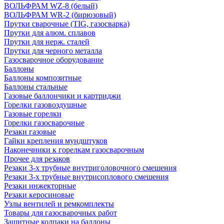
ВОЛЬФРАМ WZ-8 (белый)
ВОЛЬФРАМ WR-2 (бирюзовый)
Прутки сварочные (TIG, газосварка)
Прутки для алюм. сплавов
Прутки для нерж. сталей
Прутки для черного металла
Газосварочное оборудование
Баллоны
Баллоны композитные
Баллоны стальные
Газовые баллончики и картриджи
Горелки газовоздушные
Газовые горелки
Горелки газосварочные
Резаки газовые
Гайки крепления мундштуков
Наконечники к горелкам газосварочным
Прочее для резаков
Резаки 3-х трубные внутриголовочного смешения
Резаки 3-х трубные внутрисоплового смешения
Резаки инжекторные
Резаки керосиновые
Узлы вентилей и ремкомплекты
Товары для газосварочных работ
Защитные колпаки на баллоны