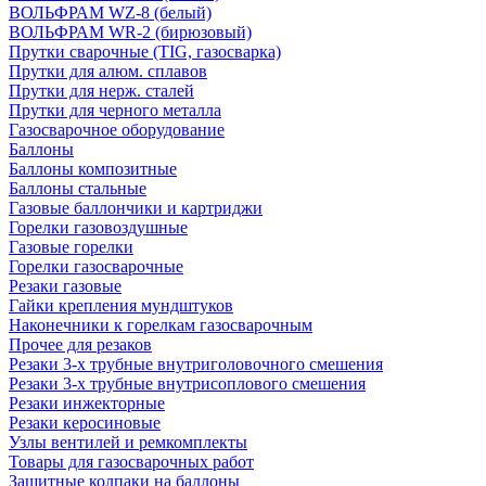
ВОЛЬФРАМ WZ-8 (белый)
ВОЛЬФРАМ WR-2 (бирюзовый)
Прутки сварочные (TIG, газосварка)
Прутки для алюм. сплавов
Прутки для нерж. сталей
Прутки для черного металла
Газосварочное оборудование
Баллоны
Баллоны композитные
Баллоны стальные
Газовые баллончики и картриджи
Горелки газовоздушные
Газовые горелки
Горелки газосварочные
Резаки газовые
Гайки крепления мундштуков
Наконечники к горелкам газосварочным
Прочее для резаков
Резаки 3-х трубные внутриголовочного смешения
Резаки 3-х трубные внутрисоплового смешения
Резаки инжекторные
Резаки керосиновые
Узлы вентилей и ремкомплекты
Товары для газосварочных работ
Защитные колпаки на баллоны