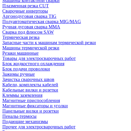
Машины контактной сварки
Плазменная резка CUT
Сварочные инверторы
Аргонодуговая сварка TIG
Полуавтоматическая сварка MIG/MAG
Ручная дуговая сварка MMA
Сварка под флюсом SAW
Термическая резка
Запасные части к машинам термической резки
Машины термической резки
Резаки машинные
Товары для электросварочных работ
Блок жидкостного охлаждения
Блок подачи проволоки
Зажимы ручные
Зачистка сварочных швов
Кабели, комплекты кабелей
Кабельные вилки и розетки
Клеммы заземления
Магнитные приспособления
Магнитные фиксаторы и уголки
Панельные вилки и розетки
Пеналы-термосы
Подающие механизмы
Прочее для электросварочных работ