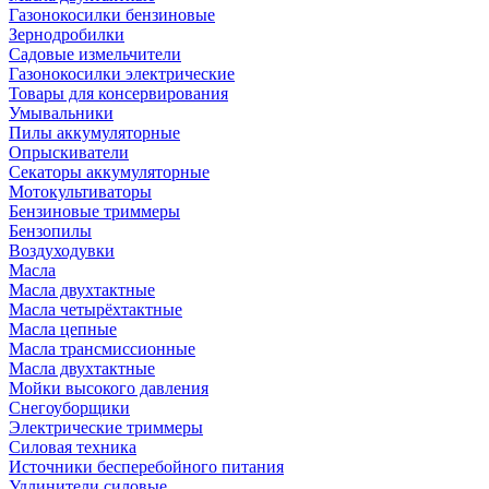
Газонокосилки бензиновые
Зернодробилки
Садовые измельчители
Газонокосилки электрические
Товары для консервирования
Умывальники
Пилы аккумуляторные
Опрыскиватели
Секаторы аккумуляторные
Мотокультиваторы
Бензиновые триммеры
Бензопилы
Воздуходувки
Масла
Масла двухтактные
Масла четырёхтактные
Масла цепные
Масла трансмиссионные
Масла двухтактные
Мойки высокого давления
Снегоуборщики
Электрические триммеры
Силовая техника
Источники бесперебойного питания
Удлинители силовые