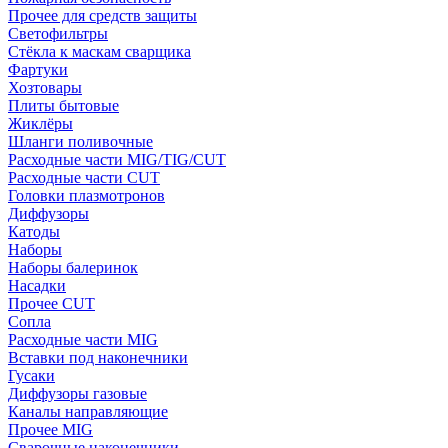
Прочее для средств защиты
Светофильтры
Стёкла к маскам сварщика
Фартуки
Хозтовары
Плиты бытовые
Жиклёры
Шланги поливочные
Расходные части MIG/TIG/CUT
Расходные части CUT
Головки плазмотронов
Диффузоры
Катоды
Наборы
Наборы балеринок
Насадки
Прочее CUT
Сопла
Расходные части MIG
Вставки под наконечники
Гусаки
Диффузоры газовые
Каналы направляющие
Прочее MIG
Сварочные наконечники