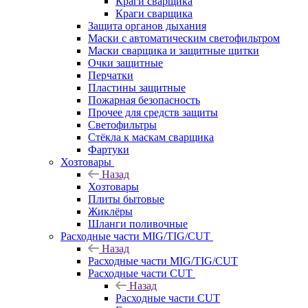
Краги сварщика
Краги сварщика
Защита органов дыхания
Маски с автоматическим светофильтром
Маски сварщика и защитные щитки
Очки защитные
Перчатки
Пластины защитные
Пожарная безопасность
Прочее для средств защиты
Светофильтры
Стёкла к маскам сварщика
Фартуки
Хозтовары
Назад
Хозтовары
Плиты бытовые
Жиклёры
Шланги поливочные
Расходные части MIG/TIG/CUT
Назад
Расходные части MIG/TIG/CUT
Расходные части CUT
Назад
Расходные части CUT