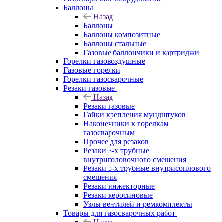
Баллоны
Назад
Баллоны
Баллоны композитные
Баллоны стальные
Газовые баллончики и картриджи
Горелки газовоздушные
Газовые горелки
Горелки газосварочные
Резаки газовые
Назад
Резаки газовые
Гайки крепления мундштуков
Наконечники к горелкам
газосварочным
Прочее для резаков
Резаки 3-х трубные
внутриголовочного смешения
Резаки 3-х трубные внутрисоплового
смешения
Резаки инжекторные
Резаки керосиновые
Узлы вентилей и ремкомплекты
Товары для газосварочных работ
Назад