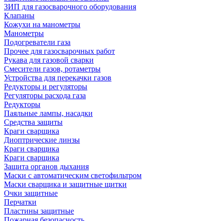
ЗИП для газосварочного оборудования
Клапаны
Кожухи на манометры
Манометры
Подогреватели газа
Прочее для газосварочных работ
Рукава для газовой сварки
Смесители газов, ротаметры
Устройства для перекачки газов
Редукторы и регуляторы
Регуляторы расхода газа
Редукторы
Паяльные лампы, насадки
Средства защиты
Краги сварщика
Диоптрические линзы
Краги сварщика
Краги сварщика
Защита органов дыхания
Маски с автоматическим светофильтром
Маски сварщика и защитные щитки
Очки защитные
Перчатки
Пластины защитные
Пожарная безопасность