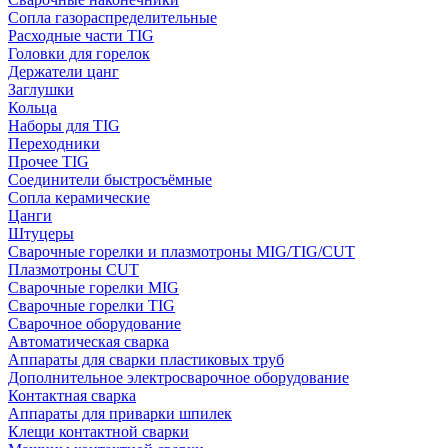
Сопла газораспределительные
Расходные части TIG
Головки для горелок
Держатели цанг
Заглушки
Кольца
Наборы для TIG
Переходники
Прочее TIG
Соединители быстросъёмные
Сопла керамические
Цанги
Штуцеры
Сварочные горелки и плазмотроны MIG/TIG/CUT
Плазмотроны CUT
Сварочные горелки MIG
Сварочные горелки TIG
Сварочное оборудование
Автоматическая сварка
Аппараты для сварки пластиковых труб
Дополнительное электросварочное оборудование
Контактная сварка
Аппараты для приварки шпилек
Клещи контактной сварки