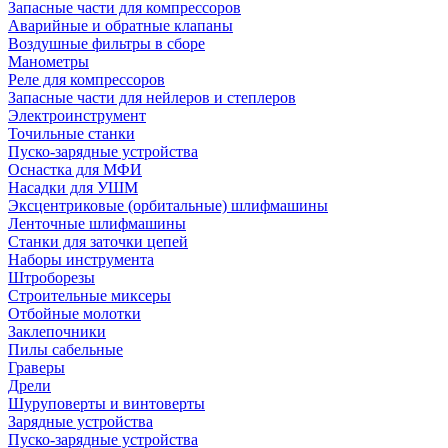
Запасные части для компрессоров
Аварийные и обратные клапаны
Воздушные фильтры в сборе
Манометры
Реле для компрессоров
Запасные части для нейлеров и степлеров
Электроинструмент
Точильные станки
Пуско-зарядные устройства
Оснастка для МФИ
Насадки для УШМ
Эксцентриковые (орбитальные) шлифмашины
Ленточные шлифмашины
Станки для заточки цепей
Наборы инструмента
Штроборезы
Строительные миксеры
Отбойные молотки
Заклепочники
Пилы сабельные
Граверы
Дрели
Шуруповерты и винтоверты
Зарядные устройства
Пуско-зарядные устройства