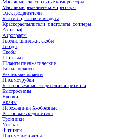
Масляные коаксиальные компрессоры
Масляные ременные компрессоры
Электродвигатели
Блоки подготовки воздуха
Краскораспылители, пистолеты, хопперы
Аэрографы
Аэрографы
Гвозди, шпильки, скобы
Гвозди
Скобы
Шпильки
Шланги пневматические
Витые шланги
Резиновые шланги
Пневмотрубки
Быстросъемные соединения и фитинги
Быстросъемы
Елочки
Краны
Переходники Х-образные
Резьбовые соединители
Тройники
Уголки
Фитинги
Пневмопистолеты