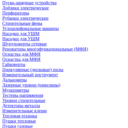
Пуско-зарядные устройства
Лобзики электрические
Перфораторы
Рубанки электрические
Строительные фены
Углошлифовальные машины
Насадки для УШМ
Насадки для УШМ
Шуруповерты сетевые
Реноваторы многофункциональные (МФИ)
Оснастка для МФИ
Оснастка для МФИ
Гайковерты
Циркулярные (дисковые) пилы
Измерительный инструмент
Дальномеры
Лазерные уровни (нивелиры)
Мультиметры
Тестеры напряжения
Уровни строительные
Детекторы металла
Измерительные клещи
Тепловая техника
Пушки тепловые
Пушки газовые