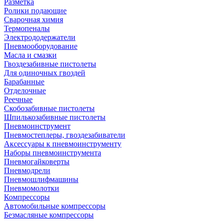
Разметка
Ролики подающие
Сварочная химия
Термопеналы
Электрододержатели
Пневмооборудование
Масла и смазки
Гвоздезабивные пистолеты
Для одиночных гвоздей
Барабанные
Отделочные
Реечные
Скобозабивные пистолеты
Шпилькозабивные пистолеты
Пневмоинструмент
Пневмостеплеры, гвоздезабиватели
Аксессуары к пневмоинструменту
Наборы пневмоинструмента
Пневмогайковерты
Пневмодрели
Пневмошлифмашины
Пневмомолотки
Компрессоры
Автомобильные компрессоры
Безмасляные компрессоры