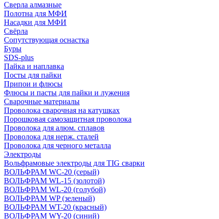
Сверла алмазные
Полотна для МФИ
Насадки для МФИ
Свёрла
Сопутствующая оснастка
Буры
SDS-plus
Пайка и наплавка
Посты для пайки
Припои и флюсы
Флюсы и пасты для пайки и лужения
Сварочные материалы
Проволока сварочная на катушках
Порошковая самозащитная проволока
Проволока для алюм. сплавов
Проволока для нерж. сталей
Проволока для черного металла
Электроды
Вольфрамовые электроды для TIG сварки
ВОЛЬФРАМ WC-20 (серый)
ВОЛЬФРАМ WL-15 (золотой)
ВОЛЬФРАМ WL-20 (голубой)
ВОЛЬФРАМ WP (зеленый)
ВОЛЬФРАМ WT-20 (красный)
ВОЛЬФРАМ WY-20 (синий)