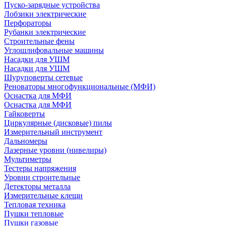
Пуско-зарядные устройства
Лобзики электрические
Перфораторы
Рубанки электрические
Строительные фены
Углошлифовальные машины
Насадки для УШМ
Насадки для УШМ
Шуруповерты сетевые
Реноваторы многофункциональные (МФИ)
Оснастка для МФИ
Оснастка для МФИ
Гайковерты
Циркулярные (дисковые) пилы
Измерительный инструмент
Дальномеры
Лазерные уровни (нивелиры)
Мультиметры
Тестеры напряжения
Уровни строительные
Детекторы металла
Измерительные клещи
Тепловая техника
Пушки тепловые
Пушки газовые