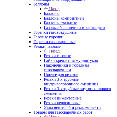
Баллоны
Назад
Баллоны
Баллоны композитные
Баллоны стальные
Газовые баллончики и картриджи
Горелки газовоздушные
Газовые горелки
Горелки газосварочные
Резаки газовые
Назад
Резаки газовые
Гайки крепления мундштуков
Наконечники к горелкам
газосварочным
Прочее для резаков
Резаки 3-х трубные
внутриголовочного смешения
Резаки 3-х трубные внутрисоплового
смешения
Резаки инжекторные
Резаки керосиновые
Узлы вентилей и ремкомплекты
Товары для газосварочных работ
Назад