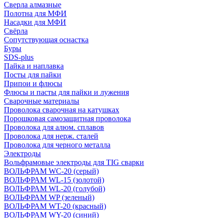
Сверла алмазные
Полотна для МФИ
Насадки для МФИ
Свёрла
Сопутствующая оснастка
Буры
SDS-plus
Пайка и наплавка
Посты для пайки
Припои и флюсы
Флюсы и пасты для пайки и лужения
Сварочные материалы
Проволока сварочная на катушках
Порошковая самозащитная проволока
Проволока для алюм. сплавов
Проволока для нерж. сталей
Проволока для черного металла
Электроды
Вольфрамовые электроды для TIG сварки
ВОЛЬФРАМ WC-20 (серый)
ВОЛЬФРАМ WL-15 (золотой)
ВОЛЬФРАМ WL-20 (голубой)
ВОЛЬФРАМ WP (зеленый)
ВОЛЬФРАМ WT-20 (красный)
ВОЛЬФРАМ WY-20 (синий)