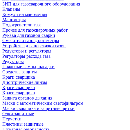
ЗИП для газосварочного оборудования
Клапаны
Кожухи на манометры
Манометры
Подогреватели газа
Прочее для газосварочных работ
Рукава для газовой сварки
Смесители газов, ротаметры
Устройства для перекачки газов
Редукторы и регуляторы
Регуляторы расхода газа
Редукторы
Паяльные лампы, насадки
Средства защиты
Краги сварщика
Диоптрические линзы
Краги сварщика
Краги сварщика
Защита органов дыхания
Маски с автоматическим светофильтром
Маски сварщика и защитные щитки
Очки защитные
Перчатки
Пластины защитные
Пожарная безопасность