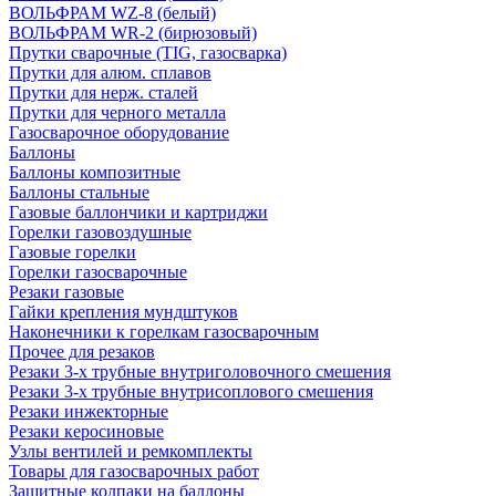
ВОЛЬФРАМ WZ-8 (белый)
ВОЛЬФРАМ WR-2 (бирюзовый)
Прутки сварочные (TIG, газосварка)
Прутки для алюм. сплавов
Прутки для нерж. сталей
Прутки для черного металла
Газосварочное оборудование
Баллоны
Баллоны композитные
Баллоны стальные
Газовые баллончики и картриджи
Горелки газовоздушные
Газовые горелки
Горелки газосварочные
Резаки газовые
Гайки крепления мундштуков
Наконечники к горелкам газосварочным
Прочее для резаков
Резаки 3-х трубные внутриголовочного смешения
Резаки 3-х трубные внутрисоплового смешения
Резаки инжекторные
Резаки керосиновые
Узлы вентилей и ремкомплекты
Товары для газосварочных работ
Защитные колпаки на баллоны