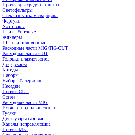
Прочее для средств защиты
Светофильтры
Стёкла к маскам сварщика
Фартуки
Хозтовары
Плиты бытовые
Жиклёры
Шланги поливочные
Расходные части MIG/TIG/CUT
Расходные части CUT
Головки плазмотронов
Диффузоры
Катоды
Наборы
Наборы балеринок
Насадки
Прочее CUT
Сопла
Расходные части MIG
Вставки под наконечники
Гусаки
Диффузоры газовые
Каналы направляющие
Прочее MIG
Сварочные наконечники