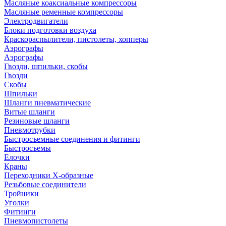
Масляные коаксиальные компрессоры
Масляные ременные компрессоры
Электродвигатели
Блоки подготовки воздуха
Краскораспылители, пистолеты, хопперы
Аэрографы
Аэрографы
Гвозди, шпильки, скобы
Гвозди
Скобы
Шпильки
Шланги пневматические
Витые шланги
Резиновые шланги
Пневмотрубки
Быстросъемные соединения и фитинги
Быстросъемы
Елочки
Краны
Переходники Х-образные
Резьбовые соединители
Тройники
Уголки
Фитинги
Пневмопистолеты