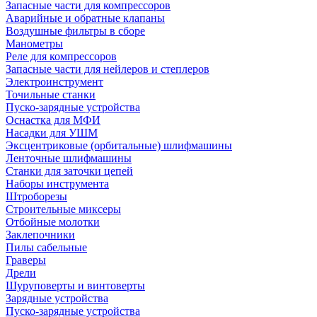
Запасные части для компрессоров
Аварийные и обратные клапаны
Воздушные фильтры в сборе
Манометры
Реле для компрессоров
Запасные части для нейлеров и степлеров
Электроинструмент
Точильные станки
Пуско-зарядные устройства
Оснастка для МФИ
Насадки для УШМ
Эксцентриковые (орбитальные) шлифмашины
Ленточные шлифмашины
Станки для заточки цепей
Наборы инструмента
Штроборезы
Строительные миксеры
Отбойные молотки
Заклепочники
Пилы сабельные
Граверы
Дрели
Шуруповерты и винтоверты
Зарядные устройства
Пуско-зарядные устройства