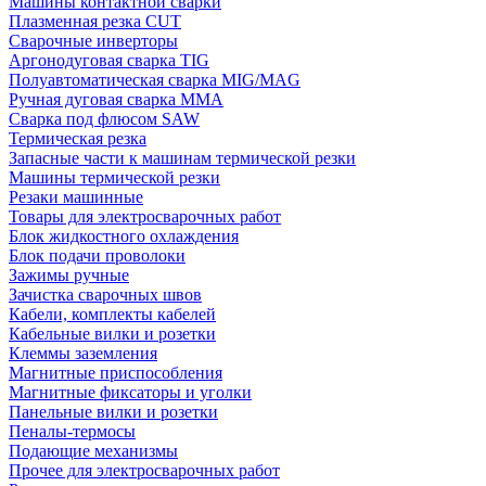
Машины контактной сварки
Плазменная резка CUT
Сварочные инверторы
Аргонодуговая сварка TIG
Полуавтоматическая сварка MIG/MAG
Ручная дуговая сварка MMA
Сварка под флюсом SAW
Термическая резка
Запасные части к машинам термической резки
Машины термической резки
Резаки машинные
Товары для электросварочных работ
Блок жидкостного охлаждения
Блок подачи проволоки
Зажимы ручные
Зачистка сварочных швов
Кабели, комплекты кабелей
Кабельные вилки и розетки
Клеммы заземления
Магнитные приспособления
Магнитные фиксаторы и уголки
Панельные вилки и розетки
Пеналы-термосы
Подающие механизмы
Прочее для электросварочных работ