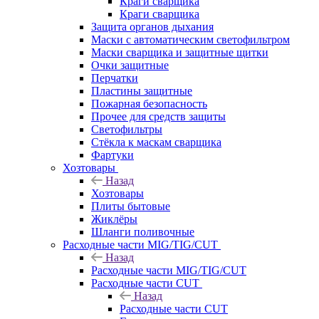
Краги сварщика
Краги сварщика
Защита органов дыхания
Маски с автоматическим светофильтром
Маски сварщика и защитные щитки
Очки защитные
Перчатки
Пластины защитные
Пожарная безопасность
Прочее для средств защиты
Светофильтры
Стёкла к маскам сварщика
Фартуки
Хозтовары
Назад
Хозтовары
Плиты бытовые
Жиклёры
Шланги поливочные
Расходные части MIG/TIG/CUT
Назад
Расходные части MIG/TIG/CUT
Расходные части CUT
Назад
Расходные части CUT