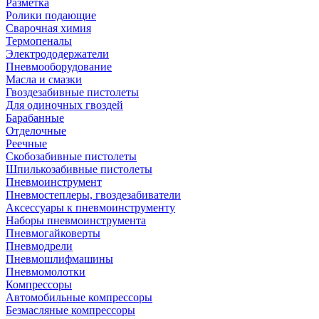
Разметка
Ролики подающие
Сварочная химия
Термопеналы
Электрододержатели
Пневмооборудование
Масла и смазки
Гвоздезабивные пистолеты
Для одиночных гвоздей
Барабанные
Отделочные
Реечные
Скобозабивные пистолеты
Шпилькозабивные пистолеты
Пневмоинструмент
Пневмостеплеры, гвоздезабиватели
Аксессуары к пневмоинструменту
Наборы пневмоинструмента
Пневмогайковерты
Пневмодрели
Пневмошлифмашины
Пневмомолотки
Компрессоры
Автомобильные компрессоры
Безмасляные компрессоры