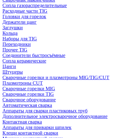
Сопла газораспределительные
Расходные части TIG
Головки для горелок
Держатели цанг
Заглушки
Кольца
Наборы для TIG
Переходники
Прочее TIG
Соединители быстросъёмные
Сопла керамические
Цанги
Штуцеры
Сварочные горелки и плазмотроны MIG/TIG/CUT
Плазмотроны CUT
Сварочные горелки MIG
Сварочные горелки TIG
Сварочное оборудование
Автоматическая сварка
Аппараты для сварки пластиковых труб
Дополнительное электросварочное оборудование
Контактная сварка
Аппараты для приварки шпилек
Клещи контактной сварки