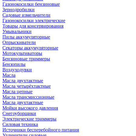
Газонокосилки бензиновые
Зернодробилки
Садовые измельчители
Газонокосилки электрические
Товары для консервирования
Умывальники
Пилы аккумуляторные
Опрыскиватели
Секаторы аккумуляторные
Мотокультиваторы
Бензиновые триммеры
Бензопилы
Воздуходувки
Масла
Масла двухтактные
Масла четырёхтактные
Масла цепные
Масла трансмиссионные
Масла двухтактные
Мойки высокого давления
Снегоуборщики
Электрические триммеры
Силовая техника
Источники бесперебойного питания
Удлинители силовые