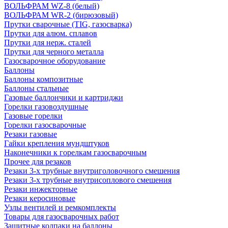
ВОЛЬФРАМ WZ-8 (белый)
ВОЛЬФРАМ WR-2 (бирюзовый)
Прутки сварочные (TIG, газосварка)
Прутки для алюм. сплавов
Прутки для нерж. сталей
Прутки для черного металла
Газосварочное оборудование
Баллоны
Баллоны композитные
Баллоны стальные
Газовые баллончики и картриджи
Горелки газовоздушные
Газовые горелки
Горелки газосварочные
Резаки газовые
Гайки крепления мундштуков
Наконечники к горелкам газосварочным
Прочее для резаков
Резаки 3-х трубные внутриголовочного смешения
Резаки 3-х трубные внутрисоплового смешения
Резаки инжекторные
Резаки керосиновые
Узлы вентилей и ремкомплекты
Товары для газосварочных работ
Защитные колпаки на баллоны