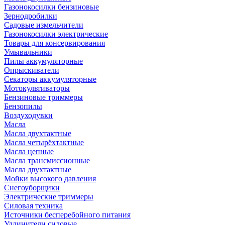
Газонокосилки бензиновые
Зернодробилки
Садовые измельчители
Газонокосилки электрические
Товары для консервирования
Умывальники
Пилы аккумуляторные
Опрыскиватели
Секаторы аккумуляторные
Мотокультиваторы
Бензиновые триммеры
Бензопилы
Воздуходувки
Масла
Масла двухтактные
Масла четырёхтактные
Масла цепные
Масла трансмиссионные
Масла двухтактные
Мойки высокого давления
Снегоуборщики
Электрические триммеры
Силовая техника
Источники бесперебойного питания
Удлинители силовые