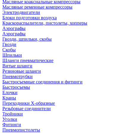
Масляные коаксиальные компрессоры
Масляные ременные компрессоры
Электродвигатели
Блоки подготовки воздуха
Краскораспылители, пистолеты, хопперы
Аэрографы
Аэрографы
Гвозди, шпильки, скобы
Гвозди
Скобы
Шпильки
Шланги пневматические
Витые шланги
Резиновые шланги
Пневмотрубки
Быстросъемные соединения и фитинги
Быстросъемы
Елочки
Краны
Переходники Х-образные
Резьбовые соединители
Тройники
Уголки
Фитинги
Пневмопистолеты