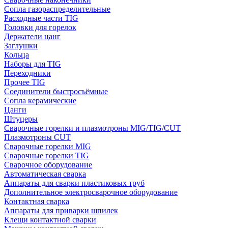
Сопла газораспределительные
Расходные части TIG
Головки для горелок
Держатели цанг
Заглушки
Кольца
Наборы для TIG
Переходники
Прочее TIG
Соединители быстросъёмные
Сопла керамические
Цанги
Штуцеры
Сварочные горелки и плазмотроны MIG/TIG/CUT
Плазмотроны CUT
Сварочные горелки MIG
Сварочные горелки TIG
Сварочное оборудование
Автоматическая сварка
Аппараты для сварки пластиковых труб
Дополнительное электросварочное оборудование
Контактная сварка
Аппараты для приварки шпилек
Клещи контактной сварки