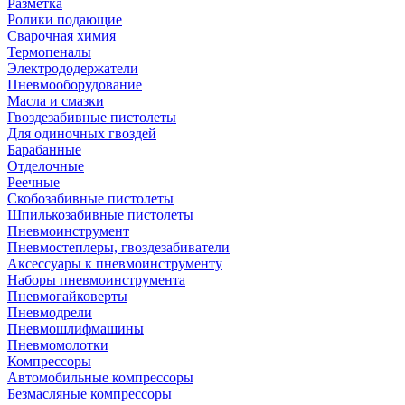
Разметка
Ролики подающие
Сварочная химия
Термопеналы
Электрододержатели
Пневмооборудование
Масла и смазки
Гвоздезабивные пистолеты
Для одиночных гвоздей
Барабанные
Отделочные
Реечные
Скобозабивные пистолеты
Шпилькозабивные пистолеты
Пневмоинструмент
Пневмостеплеры, гвоздезабиватели
Аксессуары к пневмоинструменту
Наборы пневмоинструмента
Пневмогайковерты
Пневмодрели
Пневмошлифмашины
Пневмомолотки
Компрессоры
Автомобильные компрессоры
Безмасляные компрессоры