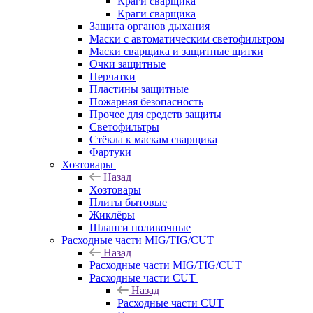
Краги сварщика
Краги сварщика
Защита органов дыхания
Маски с автоматическим светофильтром
Маски сварщика и защитные щитки
Очки защитные
Перчатки
Пластины защитные
Пожарная безопасность
Прочее для средств защиты
Светофильтры
Стёкла к маскам сварщика
Фартуки
Хозтовары
Назад
Хозтовары
Плиты бытовые
Жиклёры
Шланги поливочные
Расходные части MIG/TIG/CUT
Назад
Расходные части MIG/TIG/CUT
Расходные части CUT
Назад
Расходные части CUT