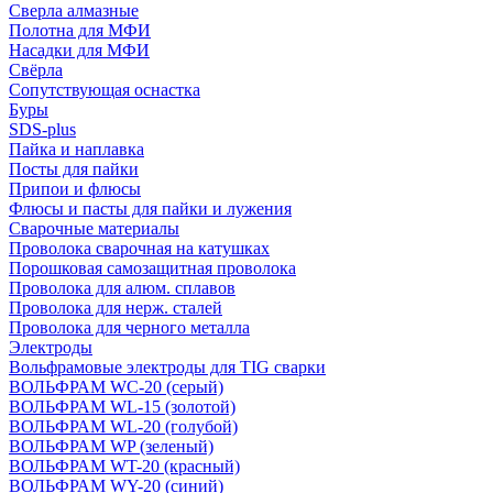
Сверла алмазные
Полотна для МФИ
Насадки для МФИ
Свёрла
Сопутствующая оснастка
Буры
SDS-plus
Пайка и наплавка
Посты для пайки
Припои и флюсы
Флюсы и пасты для пайки и лужения
Сварочные материалы
Проволока сварочная на катушках
Порошковая самозащитная проволока
Проволока для алюм. сплавов
Проволока для нерж. сталей
Проволока для черного металла
Электроды
Вольфрамовые электроды для TIG сварки
ВОЛЬФРАМ WC-20 (серый)
ВОЛЬФРАМ WL-15 (золотой)
ВОЛЬФРАМ WL-20 (голубой)
ВОЛЬФРАМ WP (зеленый)
ВОЛЬФРАМ WT-20 (красный)
ВОЛЬФРАМ WY-20 (синий)