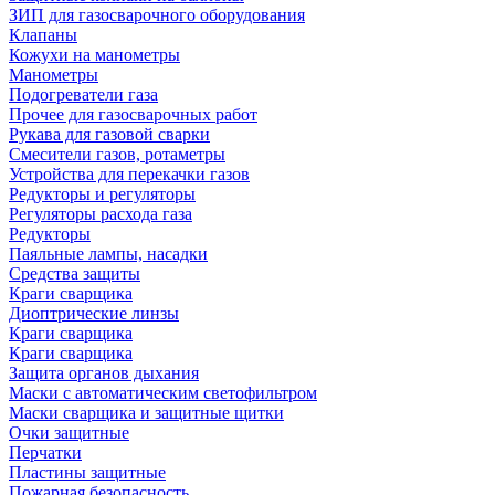
ЗИП для газосварочного оборудования
Клапаны
Кожухи на манометры
Манометры
Подогреватели газа
Прочее для газосварочных работ
Рукава для газовой сварки
Смесители газов, ротаметры
Устройства для перекачки газов
Редукторы и регуляторы
Регуляторы расхода газа
Редукторы
Паяльные лампы, насадки
Средства защиты
Краги сварщика
Диоптрические линзы
Краги сварщика
Краги сварщика
Защита органов дыхания
Маски с автоматическим светофильтром
Маски сварщика и защитные щитки
Очки защитные
Перчатки
Пластины защитные
Пожарная безопасность