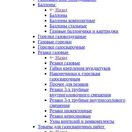
Баллоны
Назад
Баллоны
Баллоны композитные
Баллоны стальные
Газовые баллончики и картриджи
Горелки газовоздушные
Газовые горелки
Горелки газосварочные
Резаки газовые
Назад
Резаки газовые
Гайки крепления мундштуков
Наконечники к горелкам
газосварочным
Прочее для резаков
Резаки 3-х трубные
внутриголовочного смешения
Резаки 3-х трубные внутрисоплового
смешения
Резаки инжекторные
Резаки керосиновые
Узлы вентилей и ремкомплекты
Товары для газосварочных работ
Назад