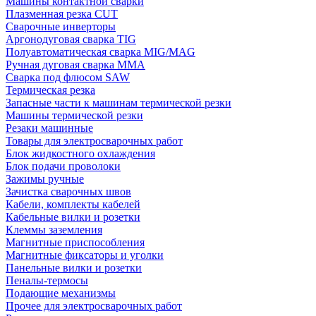
Машины контактной сварки
Плазменная резка CUT
Сварочные инверторы
Аргонодуговая сварка TIG
Полуавтоматическая сварка MIG/MAG
Ручная дуговая сварка MMA
Сварка под флюсом SAW
Термическая резка
Запасные части к машинам термической резки
Машины термической резки
Резаки машинные
Товары для электросварочных работ
Блок жидкостного охлаждения
Блок подачи проволоки
Зажимы ручные
Зачистка сварочных швов
Кабели, комплекты кабелей
Кабельные вилки и розетки
Клеммы заземления
Магнитные приспособления
Магнитные фиксаторы и уголки
Панельные вилки и розетки
Пеналы-термосы
Подающие механизмы
Прочее для электросварочных работ