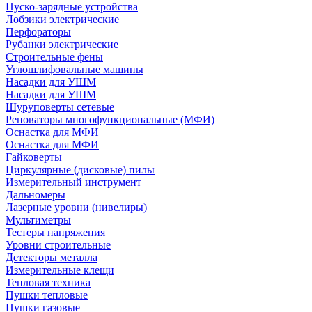
Пуско-зарядные устройства
Лобзики электрические
Перфораторы
Рубанки электрические
Строительные фены
Углошлифовальные машины
Насадки для УШМ
Насадки для УШМ
Шуруповерты сетевые
Реноваторы многофункциональные (МФИ)
Оснастка для МФИ
Оснастка для МФИ
Гайковерты
Циркулярные (дисковые) пилы
Измерительный инструмент
Дальномеры
Лазерные уровни (нивелиры)
Мультиметры
Тестеры напряжения
Уровни строительные
Детекторы металла
Измерительные клещи
Тепловая техника
Пушки тепловые
Пушки газовые