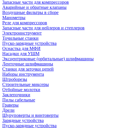
Запасные части для компрессоров
Аварийные и обратные клапаны
Воздушные фильтры в сборе
Манометры
Реле для компрессоров
Запасные части для нейлеров и степлеров
Электроинструмент
Точильные станки
Пуско-зарядные устройства
Оснастка для МФИ
Насадки для УШМ
Эксцентриковые (орбитальные) шлифмашины
Ленточные шлифмашины
Станки для заточки цепей
Наборы инструмента
Штроборезы
Строительные миксеры
Отбойные молотки
Заклепочники
Пилы сабельные
Граверы
Дрели
Шуруповерты и винтоверты
Зарядные устройства
Пуско-зарядные устройства