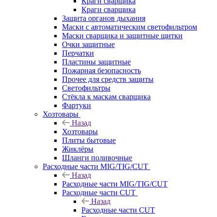
Краги сварщика
Краги сварщика
Защита органов дыхания
Маски с автоматическим светофильтром
Маски сварщика и защитные щитки
Очки защитные
Перчатки
Пластины защитные
Пожарная безопасность
Прочее для средств защиты
Светофильтры
Стёкла к маскам сварщика
Фартуки
Хозтовары
Назад
Хозтовары
Плиты бытовые
Жиклёры
Шланги поливочные
Расходные части MIG/TIG/CUT
Назад
Расходные части MIG/TIG/CUT
Расходные части CUT
Назад
Расходные части CUT