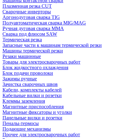
Машины контактной сварки
Плазменная резка CUT
Сварочные инверторы
Аргонодуговая сварка TIG
Полуавтоматическая сварка MIG/MAG
Ручная дуговая сварка MMA
Сварка под флюсом SAW
Термическая резка
Запасные части к машинам термической резки
Машины термической резки
Резаки машинные
Товары для электросварочных работ
Блок жидкостного охлаждения
Блок подачи проволоки
Зажимы ручные
Зачистка сварочных швов
Кабели, комплекты кабелей
Кабельные вилки и розетки
Клеммы заземления
Магнитные приспособления
Магнитные фиксаторы и уголки
Панельные вилки и розетки
Пеналы-термосы
Подающие механизмы
Прочее для электросварочных работ