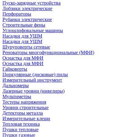
Пуско-зарядные устройства
Лобзики электрические
Перфораторы
Рубанки электрические
Строительные фены
Углошлифовальные машины
Насадки для УШМ
Насадки для УШМ
Шуруповерты сетевые
Реноваторы многофункциональные (МФИ)
Оснастка для МФИ
Оснастка для МФИ
Гайковерты
Циркулярные (дисковые) пилы
Измерительный инструмент
Дальномеры
Лазерные уровни (нивелиры)
Мультиметры
Тестеры напряжения
Уровни строительные
Детекторы металла
Измерительные клещи
Тепловая техника
Пушки тепловые
Пушки газовые