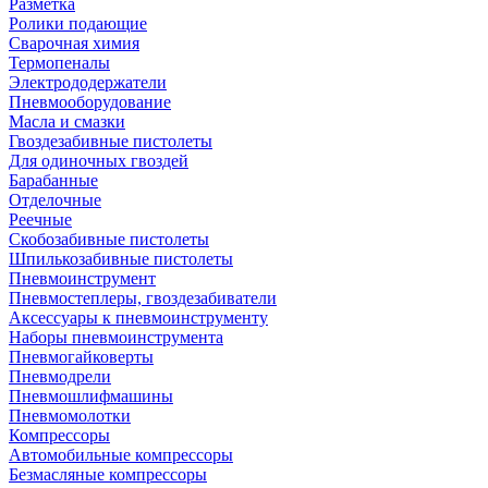
Разметка
Ролики подающие
Сварочная химия
Термопеналы
Электрододержатели
Пневмооборудование
Масла и смазки
Гвоздезабивные пистолеты
Для одиночных гвоздей
Барабанные
Отделочные
Реечные
Скобозабивные пистолеты
Шпилькозабивные пистолеты
Пневмоинструмент
Пневмостеплеры, гвоздезабиватели
Аксессуары к пневмоинструменту
Наборы пневмоинструмента
Пневмогайковерты
Пневмодрели
Пневмошлифмашины
Пневмомолотки
Компрессоры
Автомобильные компрессоры
Безмасляные компрессоры