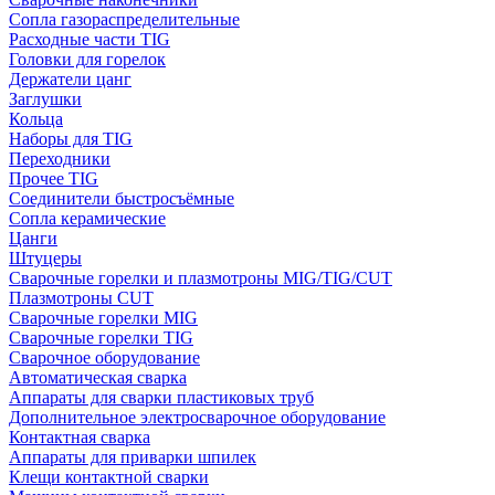
Сопла газораспределительные
Расходные части TIG
Головки для горелок
Держатели цанг
Заглушки
Кольца
Наборы для TIG
Переходники
Прочее TIG
Соединители быстросъёмные
Сопла керамические
Цанги
Штуцеры
Сварочные горелки и плазмотроны MIG/TIG/CUT
Плазмотроны CUT
Сварочные горелки MIG
Сварочные горелки TIG
Сварочное оборудование
Автоматическая сварка
Аппараты для сварки пластиковых труб
Дополнительное электросварочное оборудование
Контактная сварка
Аппараты для приварки шпилек
Клещи контактной сварки