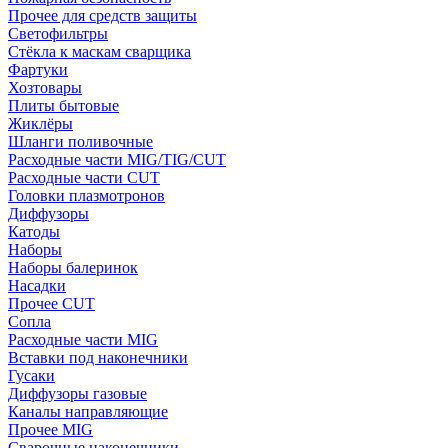
Прочее для средств защиты
Светофильтры
Стёкла к маскам сварщика
Фартуки
Хозтовары
Плиты бытовые
Жиклёры
Шланги поливочные
Расходные части MIG/TIG/CUT
Расходные части CUT
Головки плазмотронов
Диффузоры
Катоды
Наборы
Наборы балеринок
Насадки
Прочее CUT
Сопла
Расходные части MIG
Вставки под наконечники
Гусаки
Диффузоры газовые
Каналы направляющие
Прочее MIG
Сварочные наконечники