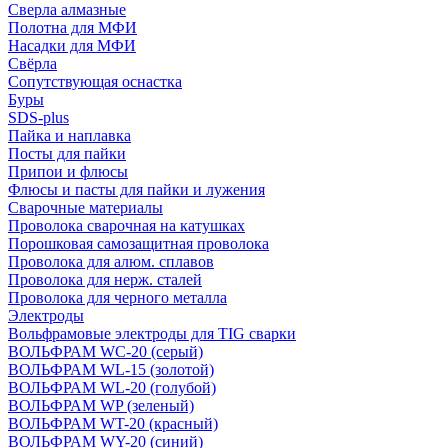
Сверла алмазные
Полотна для МФИ
Насадки для МФИ
Свёрла
Сопутствующая оснастка
Буры
SDS-plus
Пайка и наплавка
Посты для пайки
Припои и флюсы
Флюсы и пасты для пайки и лужения
Сварочные материалы
Проволока сварочная на катушках
Порошковая самозащитная проволока
Проволока для алюм. сплавов
Проволока для нерж. сталей
Проволока для черного металла
Электроды
Вольфрамовые электроды для TIG сварки
ВОЛЬФРАМ WC-20 (серый)
ВОЛЬФРАМ WL-15 (золотой)
ВОЛЬФРАМ WL-20 (голубой)
ВОЛЬФРАМ WP (зеленый)
ВОЛЬФРАМ WT-20 (красный)
ВОЛЬФРАМ WY-20 (синий)