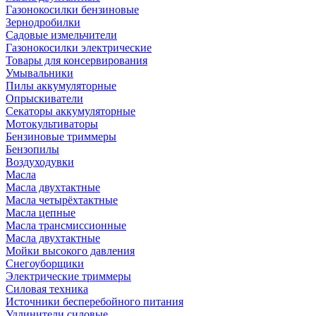
Газонокосилки бензиновые
Зернодробилки
Садовые измельчители
Газонокосилки электрические
Товары для консервирования
Умывальники
Пилы аккумуляторные
Опрыскиватели
Секаторы аккумуляторные
Мотокультиваторы
Бензиновые триммеры
Бензопилы
Воздуходувки
Масла
Масла двухтактные
Масла четырёхтактные
Масла цепные
Масла трансмиссионные
Масла двухтактные
Мойки высокого давления
Снегоуборщики
Электрические триммеры
Силовая техника
Источники бесперебойного питания
Удлинители силовые