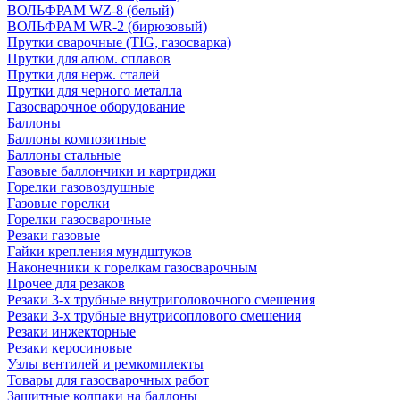
ВОЛЬФРАМ WZ-8 (белый)
ВОЛЬФРАМ WR-2 (бирюзовый)
Прутки сварочные (TIG, газосварка)
Прутки для алюм. сплавов
Прутки для нерж. сталей
Прутки для черного металла
Газосварочное оборудование
Баллоны
Баллоны композитные
Баллоны стальные
Газовые баллончики и картриджи
Горелки газовоздушные
Газовые горелки
Горелки газосварочные
Резаки газовые
Гайки крепления мундштуков
Наконечники к горелкам газосварочным
Прочее для резаков
Резаки 3-х трубные внутриголовочного смешения
Резаки 3-х трубные внутрисоплового смешения
Резаки инжекторные
Резаки керосиновые
Узлы вентилей и ремкомплекты
Товары для газосварочных работ
Защитные колпаки на баллоны