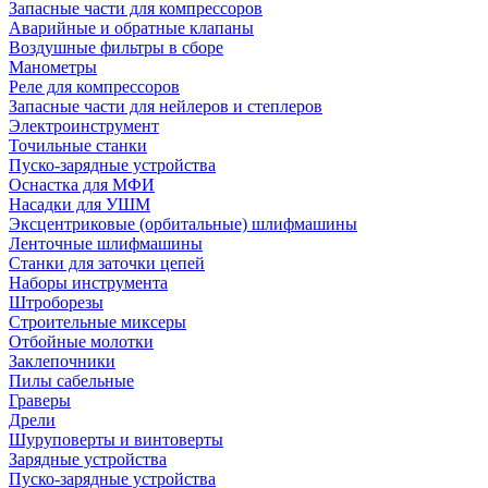
Запасные части для компрессоров
Аварийные и обратные клапаны
Воздушные фильтры в сборе
Манометры
Реле для компрессоров
Запасные части для нейлеров и степлеров
Электроинструмент
Точильные станки
Пуско-зарядные устройства
Оснастка для МФИ
Насадки для УШМ
Эксцентриковые (орбитальные) шлифмашины
Ленточные шлифмашины
Станки для заточки цепей
Наборы инструмента
Штроборезы
Строительные миксеры
Отбойные молотки
Заклепочники
Пилы сабельные
Граверы
Дрели
Шуруповерты и винтоверты
Зарядные устройства
Пуско-зарядные устройства