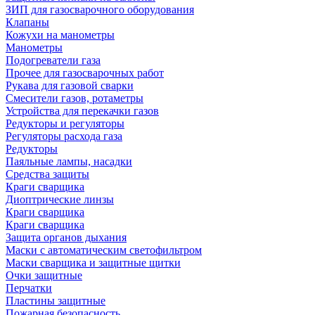
ЗИП для газосварочного оборудования
Клапаны
Кожухи на манометры
Манометры
Подогреватели газа
Прочее для газосварочных работ
Рукава для газовой сварки
Смесители газов, ротаметры
Устройства для перекачки газов
Редукторы и регуляторы
Регуляторы расхода газа
Редукторы
Паяльные лампы, насадки
Средства защиты
Краги сварщика
Диоптрические линзы
Краги сварщика
Краги сварщика
Защита органов дыхания
Маски с автоматическим светофильтром
Маски сварщика и защитные щитки
Очки защитные
Перчатки
Пластины защитные
Пожарная безопасность