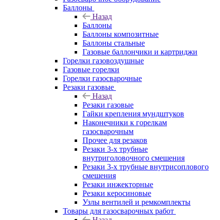
Баллоны
Назад
Баллоны
Баллоны композитные
Баллоны стальные
Газовые баллончики и картриджи
Горелки газовоздушные
Газовые горелки
Горелки газосварочные
Резаки газовые
Назад
Резаки газовые
Гайки крепления мундштуков
Наконечники к горелкам
газосварочным
Прочее для резаков
Резаки 3-х трубные
внутриголовочного смешения
Резаки 3-х трубные внутрисоплового
смешения
Резаки инжекторные
Резаки керосиновые
Узлы вентилей и ремкомплекты
Товары для газосварочных работ
Назад