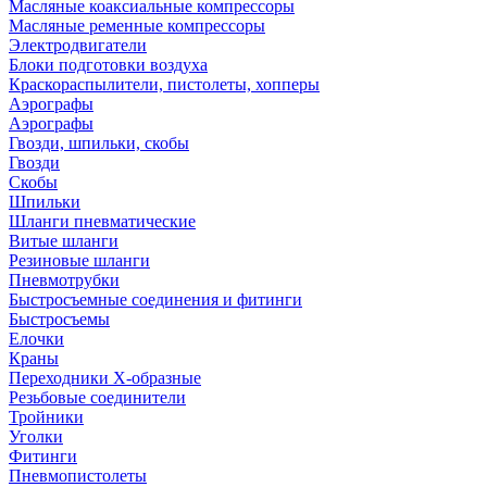
Масляные коаксиальные компрессоры
Масляные ременные компрессоры
Электродвигатели
Блоки подготовки воздуха
Краскораспылители, пистолеты, хопперы
Аэрографы
Аэрографы
Гвозди, шпильки, скобы
Гвозди
Скобы
Шпильки
Шланги пневматические
Витые шланги
Резиновые шланги
Пневмотрубки
Быстросъемные соединения и фитинги
Быстросъемы
Елочки
Краны
Переходники Х-образные
Резьбовые соединители
Тройники
Уголки
Фитинги
Пневмопистолеты