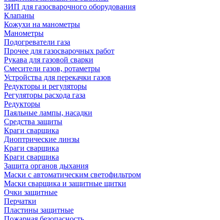
ЗИП для газосварочного оборудования
Клапаны
Кожухи на манометры
Манометры
Подогреватели газа
Прочее для газосварочных работ
Рукава для газовой сварки
Смесители газов, ротаметры
Устройства для перекачки газов
Редукторы и регуляторы
Регуляторы расхода газа
Редукторы
Паяльные лампы, насадки
Средства защиты
Краги сварщика
Диоптрические линзы
Краги сварщика
Краги сварщика
Защита органов дыхания
Маски с автоматическим светофильтром
Маски сварщика и защитные щитки
Очки защитные
Перчатки
Пластины защитные
Пожарная безопасность