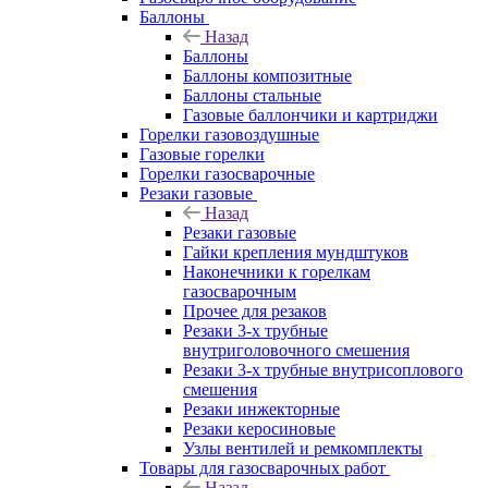
Баллоны
Назад
Баллоны
Баллоны композитные
Баллоны стальные
Газовые баллончики и картриджи
Горелки газовоздушные
Газовые горелки
Горелки газосварочные
Резаки газовые
Назад
Резаки газовые
Гайки крепления мундштуков
Наконечники к горелкам
газосварочным
Прочее для резаков
Резаки 3-х трубные
внутриголовочного смешения
Резаки 3-х трубные внутрисоплового
смешения
Резаки инжекторные
Резаки керосиновые
Узлы вентилей и ремкомплекты
Товары для газосварочных работ
Назад