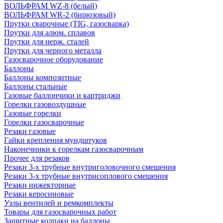
ВОЛЬФРАМ WZ-8 (белый)
ВОЛЬФРАМ WR-2 (бирюзовый)
Прутки сварочные (TIG, газосварка)
Прутки для алюм. сплавов
Прутки для нерж. сталей
Прутки для черного металла
Газосварочное оборудование
Баллоны
Баллоны композитные
Баллоны стальные
Газовые баллончики и картриджи
Горелки газовоздушные
Газовые горелки
Горелки газосварочные
Резаки газовые
Гайки крепления мундштуков
Наконечники к горелкам газосварочным
Прочее для резаков
Резаки 3-х трубные внутриголовочного смешения
Резаки 3-х трубные внутрисоплового смешения
Резаки инжекторные
Резаки керосиновые
Узлы вентилей и ремкомплекты
Товары для газосварочных работ
Защитные колпаки на баллоны