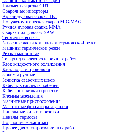
Машины контактной сварки
Плазменная резка CUT
Сварочные инверторы
Аргонодуговая сварка TIG
Полуавтоматическая сварка MIG/MAG
Ручная дуговая сварка MMA
Сварка под флюсом SAW
Термическая резка
Запасные части к машинам термической резки
Машины термической резки
Резаки машинные
Товары для электросварочных работ
Блок жидкостного охлаждения
Блок подачи проволоки
Зажимы ручные
Зачистка сварочных швов
Кабели, комплекты кабелей
Кабельные вилки и розетки
Клеммы заземления
Магнитные приспособления
Магнитные фиксаторы и уголки
Панельные вилки и розетки
Пеналы-термосы
Подающие механизмы
Прочее для электросварочных работ