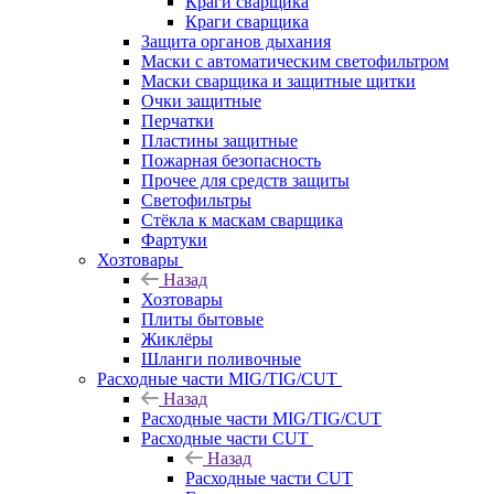
Краги сварщика
Краги сварщика
Защита органов дыхания
Маски с автоматическим светофильтром
Маски сварщика и защитные щитки
Очки защитные
Перчатки
Пластины защитные
Пожарная безопасность
Прочее для средств защиты
Светофильтры
Стёкла к маскам сварщика
Фартуки
Хозтовары
Назад
Хозтовары
Плиты бытовые
Жиклёры
Шланги поливочные
Расходные части MIG/TIG/CUT
Назад
Расходные части MIG/TIG/CUT
Расходные части CUT
Назад
Расходные части CUT