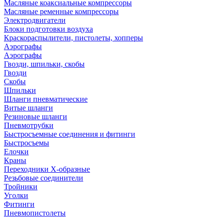
Масляные коаксиальные компрессоры
Масляные ременные компрессоры
Электродвигатели
Блоки подготовки воздуха
Краскораспылители, пистолеты, хопперы
Аэрографы
Аэрографы
Гвозди, шпильки, скобы
Гвозди
Скобы
Шпильки
Шланги пневматические
Витые шланги
Резиновые шланги
Пневмотрубки
Быстросъемные соединения и фитинги
Быстросъемы
Елочки
Краны
Переходники Х-образные
Резьбовые соединители
Тройники
Уголки
Фитинги
Пневмопистолеты