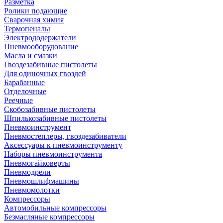
Разметка
Ролики подающие
Сварочная химия
Термопеналы
Электрододержатели
Пневмооборудование
Масла и смазки
Гвоздезабивные пистолеты
Для одиночных гвоздей
Барабанные
Отделочные
Реечные
Скобозабивные пистолеты
Шпилькозабивные пистолеты
Пневмоинструмент
Пневмостеплеры, гвоздезабиватели
Аксессуары к пневмоинструменту
Наборы пневмоинструмента
Пневмогайковерты
Пневмодрели
Пневмошлифмашины
Пневмомолотки
Компрессоры
Автомобильные компрессоры
Безмасляные компрессоры