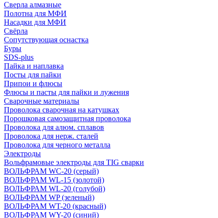
Сверла алмазные
Полотна для МФИ
Насадки для МФИ
Свёрла
Сопутствующая оснастка
Буры
SDS-plus
Пайка и наплавка
Посты для пайки
Припои и флюсы
Флюсы и пасты для пайки и лужения
Сварочные материалы
Проволока сварочная на катушках
Порошковая самозащитная проволока
Проволока для алюм. сплавов
Проволока для нерж. сталей
Проволока для черного металла
Электроды
Вольфрамовые электроды для TIG сварки
ВОЛЬФРАМ WC-20 (серый)
ВОЛЬФРАМ WL-15 (золотой)
ВОЛЬФРАМ WL-20 (голубой)
ВОЛЬФРАМ WP (зеленый)
ВОЛЬФРАМ WT-20 (красный)
ВОЛЬФРАМ WY-20 (синий)