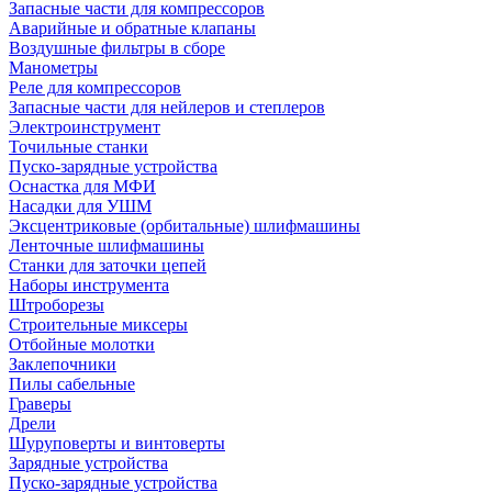
Запасные части для компрессоров
Аварийные и обратные клапаны
Воздушные фильтры в сборе
Манометры
Реле для компрессоров
Запасные части для нейлеров и степлеров
Электроинструмент
Точильные станки
Пуско-зарядные устройства
Оснастка для МФИ
Насадки для УШМ
Эксцентриковые (орбитальные) шлифмашины
Ленточные шлифмашины
Станки для заточки цепей
Наборы инструмента
Штроборезы
Строительные миксеры
Отбойные молотки
Заклепочники
Пилы сабельные
Граверы
Дрели
Шуруповерты и винтоверты
Зарядные устройства
Пуско-зарядные устройства