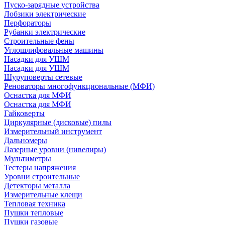
Пуско-зарядные устройства
Лобзики электрические
Перфораторы
Рубанки электрические
Строительные фены
Углошлифовальные машины
Насадки для УШМ
Насадки для УШМ
Шуруповерты сетевые
Реноваторы многофункциональные (МФИ)
Оснастка для МФИ
Оснастка для МФИ
Гайковерты
Циркулярные (дисковые) пилы
Измерительный инструмент
Дальномеры
Лазерные уровни (нивелиры)
Мультиметры
Тестеры напряжения
Уровни строительные
Детекторы металла
Измерительные клещи
Тепловая техника
Пушки тепловые
Пушки газовые