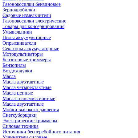
Газонокосилки бензиновые
Зернодробилки
Садовые измельчители
Газонокосилки электрические
Товары для консервирования
Умывальники
Пилы аккумуляторные
Опрыскиватели
Секаторы аккумуляторные
Мотокультиваторы
Бензиновые триммеры
Бензопилы
Воздуходувки
Масла
Масла двухтактные
Масла четырёхтактные
Масла цепные
Масла трансмиссионные
Масла двухтактные
Мойки высокого давления
Снегоуборщики
Электрические триммеры
Силовая техника
Источники бесперебойного питания
Удлинители силовые