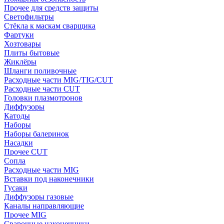
Прочее для средств защиты
Светофильтры
Стёкла к маскам сварщика
Фартуки
Хозтовары
Плиты бытовые
Жиклёры
Шланги поливочные
Расходные части MIG/TIG/CUT
Расходные части CUT
Головки плазмотронов
Диффузоры
Катоды
Наборы
Наборы балеринок
Насадки
Прочее CUT
Сопла
Расходные части MIG
Вставки под наконечники
Гусаки
Диффузоры газовые
Каналы направляющие
Прочее MIG
Сварочные наконечники