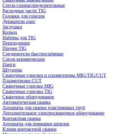
Сопла газораспределительные
Расходные части TIG
Головки для горелок
Держатели цанг
Заглушки
Кольца
Наборы для TIG
Переходники
Прочее TIG
Соединители быстросъёмные
Сопла керамические
Цанги
Штуцеры
Сварочные горелки и плазмотроны MIG/TIG/CUT
Плазмотроны CUT
Сварочные горелки MIG
Сварочные горелки TIG
Сварочное оборудование
Автоматическая сварка
Аппараты для сварки пластиковых труб
Дополнительное электросварочное оборудование
Контактная сварка
Аппараты для приварки шпилек
Клещи контактной сварки