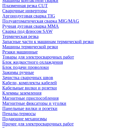
Машины контактной сварки
Плазменная резка CUT
Сварочные инверторы
Аргонодуговая сварка TIG
Полуавтоматическая сварка MIG/MAG
Ручная дуговая сварка MMA
Сварка под флюсом SAW
Термическая резка
Запасные части к машинам термической резки
Машины термической резки
Резаки машинные
Товары для электросварочных работ
Блок жидкостного охлаждения
Блок подачи проволоки
Зажимы ручные
Зачистка сварочных швов
Кабели, комплекты кабелей
Кабельные вилки и розетки
Клеммы заземления
Магнитные приспособления
Магнитные фиксаторы и уголки
Панельные вилки и розетки
Пеналы-термосы
Подающие механизмы
Прочее для электросварочных работ