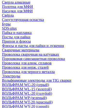
Сверла алмазные
Полотна для МФИ
Насадки для МФИ
Свёрла
Сопутствующая оснастка
Буры
SDS-plus
Пайка и наплавка
Посты для пайки
Припои и флюсы
Флюсы и пасты для пайки и лужения
Сварочные материалы
Проволока сварочная на катушках
Порошковая самозащитная проволока
Проволока для алюм. сплавов
Проволока для нерж. сталей
Проволока для черного металла
Электроды
Вольфрамовые электроды для TIG сварки
ВОЛЬФРАМ WC-20 (серый)
ВОЛЬФРАМ WL-15 (золотой)
ВОЛЬФРАМ WL-20 (голубой)
ВОЛЬФРАМ WP (зеленый)
ВОЛЬФРАМ WT-20 (красный)
ВОЛЬФРАМ WY-20 (синий)