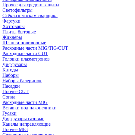
Прочее для средств защиты
Светофильтры
Стёкла к маскам сварщика
Фартуки
Хозтовары
Плиты бытовые
Жиклёры
Шланги поливочные
Расходные части MIG/TIG/CUT
Расходные части CUT
Головки плазмотронов
Диффузоры
Катоды
Наборы
Наборы балеринок
Насадки
Прочее CUT
Сопла
Расходные части MIG
Вставки под наконечники
Гусаки
Диффузоры газовые
Каналы направляющие
Прочее MIG
Сварочные наконечники