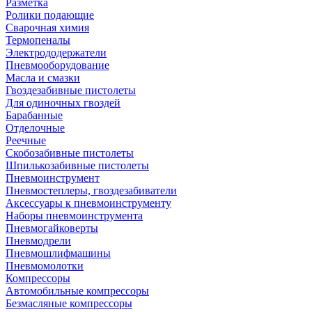
Разметка
Ролики подающие
Сварочная химия
Термопеналы
Электрододержатели
Пневмооборудование
Масла и смазки
Гвоздезабивные пистолеты
Для одиночных гвоздей
Барабанные
Отделочные
Реечные
Скобозабивные пистолеты
Шпилькозабивные пистолеты
Пневмоинструмент
Пневмостеплеры, гвоздезабиватели
Аксессуары к пневмоинструменту
Наборы пневмоинструмента
Пневмогайковерты
Пневмодрели
Пневмошлифмашины
Пневмомолотки
Компрессоры
Автомобильные компрессоры
Безмасляные компрессоры