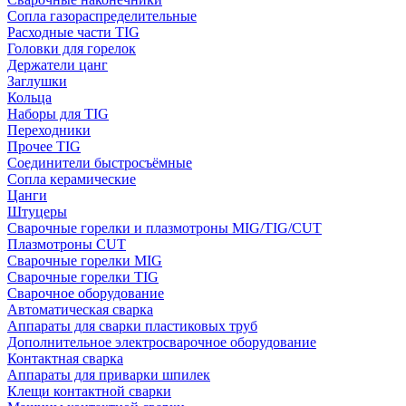
Сопла газораспределительные
Расходные части TIG
Головки для горелок
Держатели цанг
Заглушки
Кольца
Наборы для TIG
Переходники
Прочее TIG
Соединители быстросъёмные
Сопла керамические
Цанги
Штуцеры
Сварочные горелки и плазмотроны MIG/TIG/CUT
Плазмотроны CUT
Сварочные горелки MIG
Сварочные горелки TIG
Сварочное оборудование
Автоматическая сварка
Аппараты для сварки пластиковых труб
Дополнительное электросварочное оборудование
Контактная сварка
Аппараты для приварки шпилек
Клещи контактной сварки