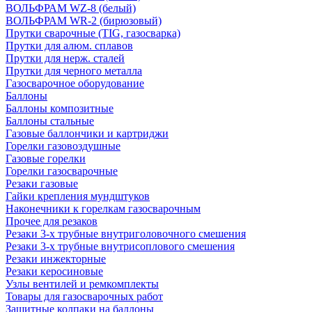
ВОЛЬФРАМ WZ-8 (белый)
ВОЛЬФРАМ WR-2 (бирюзовый)
Прутки сварочные (TIG, газосварка)
Прутки для алюм. сплавов
Прутки для нерж. сталей
Прутки для черного металла
Газосварочное оборудование
Баллоны
Баллоны композитные
Баллоны стальные
Газовые баллончики и картриджи
Горелки газовоздушные
Газовые горелки
Горелки газосварочные
Резаки газовые
Гайки крепления мундштуков
Наконечники к горелкам газосварочным
Прочее для резаков
Резаки 3-х трубные внутриголовочного смешения
Резаки 3-х трубные внутрисоплового смешения
Резаки инжекторные
Резаки керосиновые
Узлы вентилей и ремкомплекты
Товары для газосварочных работ
Защитные колпаки на баллоны