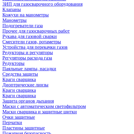
ЗИП для газосварочного оборудования
Клапаны
Кожухи на манометры
Манометры
Подогреватели газа
Прочее для газосварочных работ
Рукава для газовой сварки
Смесители газов, ротаметры
Устройства для перекачки газов
Редукторы и регуляторы
Регуляторы расхода газа
Редукторы
Паяльные лампы, насадки
Средства защиты
Краги сварщика
Диоптрические линзы
Краги сварщика
Краги сварщика
Защита органов дыхания
Маски с автоматическим светофильтром
Маски сварщика и защитные щитки
Очки защитные
Перчатки
Пластины защитные
Пожарная безопасность