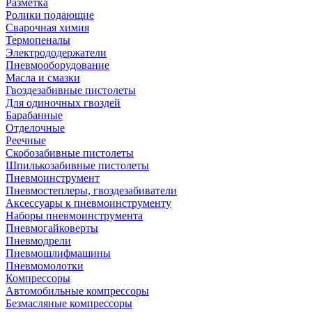
Разметка
Ролики подающие
Сварочная химия
Термопеналы
Электрододержатели
Пневмооборудование
Масла и смазки
Гвоздезабивные пистолеты
Для одиночных гвоздей
Барабанные
Отделочные
Реечные
Скобозабивные пистолеты
Шпилькозабивные пистолеты
Пневмоинструмент
Пневмостеплеры, гвоздезабиватели
Аксессуары к пневмоинструменту
Наборы пневмоинструмента
Пневмогайковерты
Пневмодрели
Пневмошлифмашины
Пневмомолотки
Компрессоры
Автомобильные компрессоры
Безмасляные компрессоры