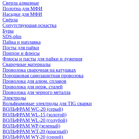
Сверла алмазные
Полотна для МФИ
Насадки для МФИ
Свёрла
Сопутствующая оснастка
Буры
SDS-plus
Пайка и наплавка
Посты для пайки
Припои и флюсы
Флюсы и пасты для пайки и лужения
Сварочные материалы
Проволока сварочная на катушках
Порошковая самозащитная проволока
Проволока для алюм. сплавов
Проволока для нерж. сталей
Проволока для черного металла
Электроды
Вольфрамовые электроды для TIG сварки
ВОЛЬФРАМ WC-20 (серый)
ВОЛЬФРАМ WL-15 (золотой)
ВОЛЬФРАМ WL-20 (голубой)
ВОЛЬФРАМ WP (зеленый)
ВОЛЬФРАМ WT-20 (красный)
ВОЛЬФРАМ WY-20 (синий)