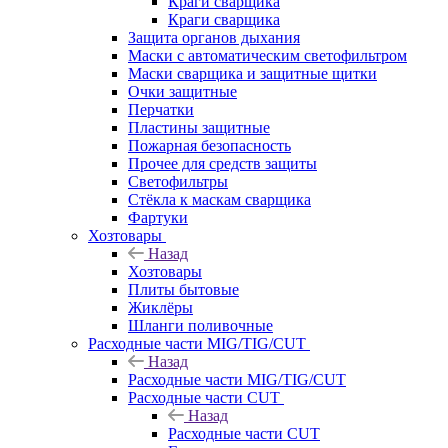
Краги сварщика
Краги сварщика
Защита органов дыхания
Маски с автоматическим светофильтром
Маски сварщика и защитные щитки
Очки защитные
Перчатки
Пластины защитные
Пожарная безопасность
Прочее для средств защиты
Светофильтры
Стёкла к маскам сварщика
Фартуки
Хозтовары
Назад
Хозтовары
Плиты бытовые
Жиклёры
Шланги поливочные
Расходные части MIG/TIG/CUT
Назад
Расходные части MIG/TIG/CUT
Расходные части CUT
Назад
Расходные части CUT