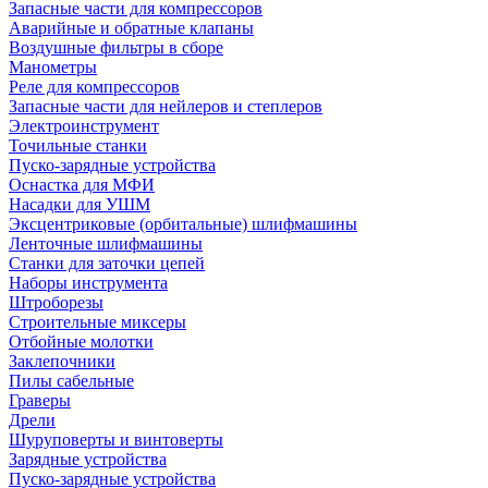
Запасные части для компрессоров
Аварийные и обратные клапаны
Воздушные фильтры в сборе
Манометры
Реле для компрессоров
Запасные части для нейлеров и степлеров
Электроинструмент
Точильные станки
Пуско-зарядные устройства
Оснастка для МФИ
Насадки для УШМ
Эксцентриковые (орбитальные) шлифмашины
Ленточные шлифмашины
Станки для заточки цепей
Наборы инструмента
Штроборезы
Строительные миксеры
Отбойные молотки
Заклепочники
Пилы сабельные
Граверы
Дрели
Шуруповерты и винтоверты
Зарядные устройства
Пуско-зарядные устройства