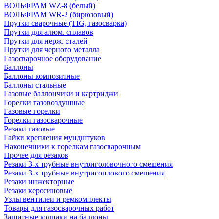
ВОЛЬФРАМ WZ-8 (белый)
ВОЛЬФРАМ WR-2 (бирюзовый)
Прутки сварочные (TIG, газосварка)
Прутки для алюм. сплавов
Прутки для нерж. сталей
Прутки для черного металла
Газосварочное оборудование
Баллоны
Баллоны композитные
Баллоны стальные
Газовые баллончики и картриджи
Горелки газовоздушные
Газовые горелки
Горелки газосварочные
Резаки газовые
Гайки крепления мундштуков
Наконечники к горелкам газосварочным
Прочее для резаков
Резаки 3-х трубные внутриголовочного смешения
Резаки 3-х трубные внутрисоплового смешения
Резаки инжекторные
Резаки керосиновые
Узлы вентилей и ремкомплекты
Товары для газосварочных работ
Защитные колпаки на баллоны