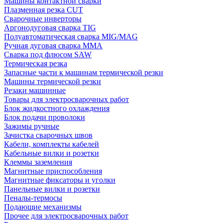
Машины контактной сварки
Плазменная резка CUT
Сварочные инверторы
Аргонодуговая сварка TIG
Полуавтоматическая сварка MIG/MAG
Ручная дуговая сварка MMA
Сварка под флюсом SAW
Термическая резка
Запасные части к машинам термической резки
Машины термической резки
Резаки машинные
Товары для электросварочных работ
Блок жидкостного охлаждения
Блок подачи проволоки
Зажимы ручные
Зачистка сварочных швов
Кабели, комплекты кабелей
Кабельные вилки и розетки
Клеммы заземления
Магнитные приспособления
Магнитные фиксаторы и уголки
Панельные вилки и розетки
Пеналы-термосы
Подающие механизмы
Прочее для электросварочных работ