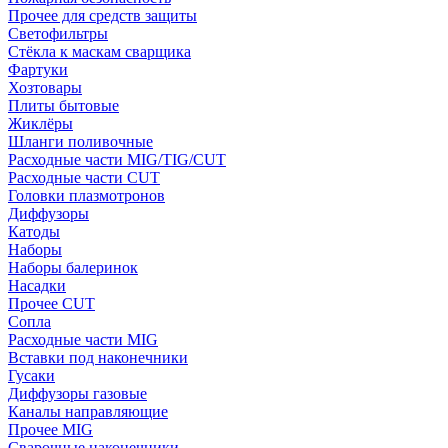
Прочее для средств защиты
Светофильтры
Стёкла к маскам сварщика
Фартуки
Хозтовары
Плиты бытовые
Жиклёры
Шланги поливочные
Расходные части MIG/TIG/CUT
Расходные части CUT
Головки плазмотронов
Диффузоры
Катоды
Наборы
Наборы балеринок
Насадки
Прочее CUT
Сопла
Расходные части MIG
Вставки под наконечники
Гусаки
Диффузоры газовые
Каналы направляющие
Прочее MIG
Сварочные наконечники