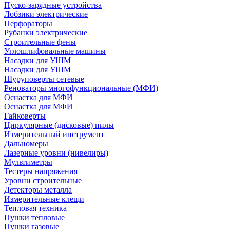
Пуско-зарядные устройства
Лобзики электрические
Перфораторы
Рубанки электрические
Строительные фены
Углошлифовальные машины
Насадки для УШМ
Насадки для УШМ
Шуруповерты сетевые
Реноваторы многофункциональные (МФИ)
Оснастка для МФИ
Оснастка для МФИ
Гайковерты
Циркулярные (дисковые) пилы
Измерительный инструмент
Дальномеры
Лазерные уровни (нивелиры)
Мультиметры
Тестеры напряжения
Уровни строительные
Детекторы металла
Измерительные клещи
Тепловая техника
Пушки тепловые
Пушки газовые