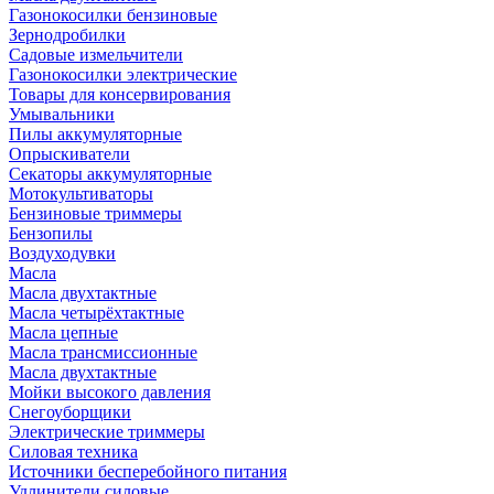
Газонокосилки бензиновые
Зернодробилки
Садовые измельчители
Газонокосилки электрические
Товары для консервирования
Умывальники
Пилы аккумуляторные
Опрыскиватели
Секаторы аккумуляторные
Мотокультиваторы
Бензиновые триммеры
Бензопилы
Воздуходувки
Масла
Масла двухтактные
Масла четырёхтактные
Масла цепные
Масла трансмиссионные
Масла двухтактные
Мойки высокого давления
Снегоуборщики
Электрические триммеры
Силовая техника
Источники бесперебойного питания
Удлинители силовые