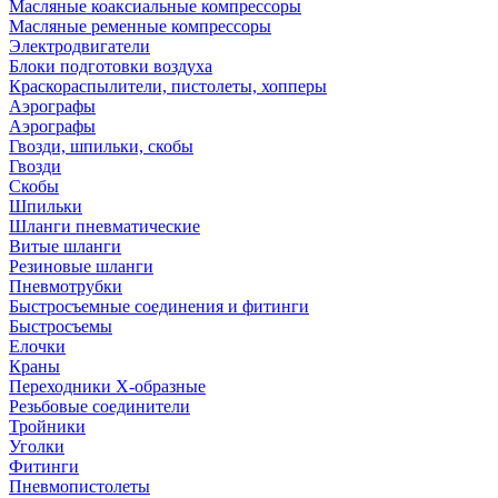
Масляные коаксиальные компрессоры
Масляные ременные компрессоры
Электродвигатели
Блоки подготовки воздуха
Краскораспылители, пистолеты, хопперы
Аэрографы
Аэрографы
Гвозди, шпильки, скобы
Гвозди
Скобы
Шпильки
Шланги пневматические
Витые шланги
Резиновые шланги
Пневмотрубки
Быстросъемные соединения и фитинги
Быстросъемы
Елочки
Краны
Переходники Х-образные
Резьбовые соединители
Тройники
Уголки
Фитинги
Пневмопистолеты