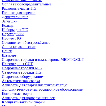
Сопла газораспределительные
Расходные части TIG
Головки для горелок
Держатели цанг
Заглушки
Кольца
Наборы для TIG
Переходники
Прочее TIG
Соединители быстросъёмные
Сопла керамические
Цанги
Штуцеры
Сварочные горелки и плазмотроны MIG/TIG/CUT
Плазмотроны CUT
Сварочные горелки MIG
Сварочные горелки TIG
Сварочное оборудование
Автоматическая сварка
Аппараты для сварки пластиковых труб
Дополнительное электросварочное оборудование
Контактная сварка
Аппараты для приварки шпилек
Клещи контактной сварки