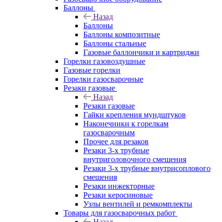
Баллоны
Назад
Баллоны
Баллоны композитные
Баллоны стальные
Газовые баллончики и картриджи
Горелки газовоздушные
Газовые горелки
Горелки газосварочные
Резаки газовые
Назад
Резаки газовые
Гайки крепления мундштуков
Наконечники к горелкам
газосварочным
Прочее для резаков
Резаки 3-х трубные
внутриголовочного смешения
Резаки 3-х трубные внутрисоплового
смешения
Резаки инжекторные
Резаки керосиновые
Узлы вентилей и ремкомплекты
Товары для газосварочных работ
Назад