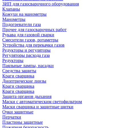
ЗИП для газосварочного оборудования
Клапаны
Кожухи на манометры
Манометры
Подогреватели газа
Прочее для газосварочных работ
Рукава для газовой сварки
Смесители газов, ротаметры
Устройства для перекачки газов
Редукторы и регуляторы
Регуляторы расхода газа
Редукторы
Паяльные лампы, насадки
Средства защиты
Краги сварщика
Диоптрические линзы
Краги сварщика
Краги сварщика
Защита органов дыхания
Маски с автоматическим светофильтром
Маски сварщика и защитные щитки
Очки защитные
Перчатки
Пластины защитные
Пожарная безопасность