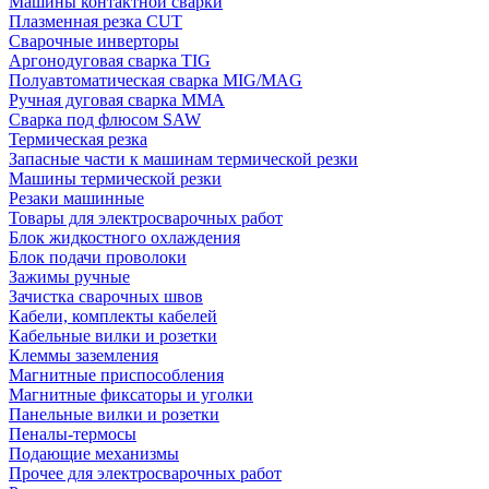
Машины контактной сварки
Плазменная резка CUT
Сварочные инверторы
Аргонодуговая сварка TIG
Полуавтоматическая сварка MIG/MAG
Ручная дуговая сварка MMA
Сварка под флюсом SAW
Термическая резка
Запасные части к машинам термической резки
Машины термической резки
Резаки машинные
Товары для электросварочных работ
Блок жидкостного охлаждения
Блок подачи проволоки
Зажимы ручные
Зачистка сварочных швов
Кабели, комплекты кабелей
Кабельные вилки и розетки
Клеммы заземления
Магнитные приспособления
Магнитные фиксаторы и уголки
Панельные вилки и розетки
Пеналы-термосы
Подающие механизмы
Прочее для электросварочных работ