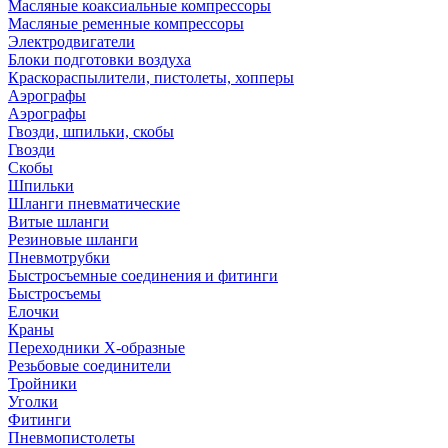
Масляные коаксиальные компрессоры
Масляные ременные компрессоры
Электродвигатели
Блоки подготовки воздуха
Краскораспылители, пистолеты, хопперы
Аэрографы
Аэрографы
Гвозди, шпильки, скобы
Гвозди
Скобы
Шпильки
Шланги пневматические
Витые шланги
Резиновые шланги
Пневмотрубки
Быстросъемные соединения и фитинги
Быстросъемы
Елочки
Краны
Переходники Х-образные
Резьбовые соединители
Тройники
Уголки
Фитинги
Пневмопистолеты