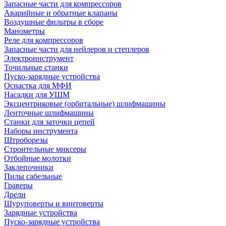
Запасные части для компрессоров
Аварийные и обратные клапаны
Воздушные фильтры в сборе
Манометры
Реле для компрессоров
Запасные части для нейлеров и степлеров
Электроинструмент
Точильные станки
Пуско-зарядные устройства
Оснастка для МФИ
Насадки для УШМ
Эксцентриковые (орбитальные) шлифмашины
Ленточные шлифмашины
Станки для заточки цепей
Наборы инструмента
Штроборезы
Строительные миксеры
Отбойные молотки
Заклепочники
Пилы сабельные
Граверы
Дрели
Шуруповерты и винтоверты
Зарядные устройства
Пуско-зарядные устройства