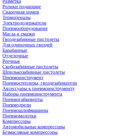
Разметка
Ролики подающие
Сварочная химия
Термопеналы
Электрододержатели
Пневмооборудование
Масла и смазки
Гвоздезабивные пистолеты
Для одиночных гвоздей
Барабанные
Отделочные
Реечные
Скобозабивные пистолеты
Шпилькозабивные пистолеты
Пневмоинструмент
Пневмостеплеры, гвоздезабиватели
Аксессуары к пневмоинструменту
Наборы пневмоинструмента
Пневмогайковерты
Пневмодрели
Пневмошлифмашины
Пневмомолотки
Компрессоры
Автомобильные компрессоры
Безмасляные компрессоры