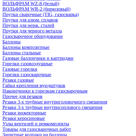
ВОЛЬФРАМ WZ-8 (белый)
ВОЛЬФРАМ WR-2 (бирюзовый)
Прутки сварочные (TIG, газосварка)
Прутки для алюм. сплавов
Прутки для нерж. сталей
Прутки для черного металла
Газосварочное оборудование
Баллоны
Баллоны композитные
Баллоны стальные
Газовые баллончики и картриджи
Горелки газовоздушные
Газовые горелки
Горелки газосварочные
Резаки газовые
Гайки крепления мундштуков
Наконечники к горелкам газосварочным
Прочее для резаков
Резаки 3-х трубные внутриголовочного смешения
Резаки 3-х трубные внутрисоплового смешения
Резаки инжекторные
Резаки керосиновые
Узлы вентилей и ремкомплекты
Товары для газосварочных работ
Защитные колпаки на баллоны