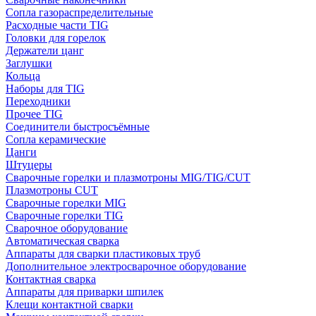
Сопла газораспределительные
Расходные части TIG
Головки для горелок
Держатели цанг
Заглушки
Кольца
Наборы для TIG
Переходники
Прочее TIG
Соединители быстросъёмные
Сопла керамические
Цанги
Штуцеры
Сварочные горелки и плазмотроны MIG/TIG/CUT
Плазмотроны CUT
Сварочные горелки MIG
Сварочные горелки TIG
Сварочное оборудование
Автоматическая сварка
Аппараты для сварки пластиковых труб
Дополнительное электросварочное оборудование
Контактная сварка
Аппараты для приварки шпилек
Клещи контактной сварки