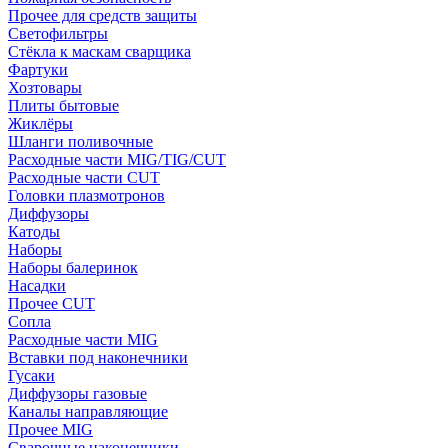
Прочее для средств защиты
Светофильтры
Стёкла к маскам сварщика
Фартуки
Хозтовары
Плиты бытовые
Жиклёры
Шланги поливочные
Расходные части MIG/TIG/CUT
Расходные части CUT
Головки плазмотронов
Диффузоры
Катоды
Наборы
Наборы балеринок
Насадки
Прочее CUT
Сопла
Расходные части MIG
Вставки под наконечники
Гусаки
Диффузоры газовые
Каналы направляющие
Прочее MIG
Сварочные наконечники