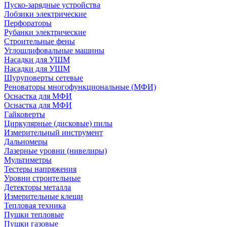
Пуско-зарядные устройства
Лобзики электрические
Перфораторы
Рубанки электрические
Строительные фены
Углошлифовальные машины
Насадки для УШМ
Насадки для УШМ
Шуруповерты сетевые
Реноваторы многофункциональные (МФИ)
Оснастка для МФИ
Оснастка для МФИ
Гайковерты
Циркулярные (дисковые) пилы
Измерительный инструмент
Дальномеры
Лазерные уровни (нивелиры)
Мультиметры
Тестеры напряжения
Уровни строительные
Детекторы металла
Измерительные клещи
Тепловая техника
Пушки тепловые
Пушки газовые