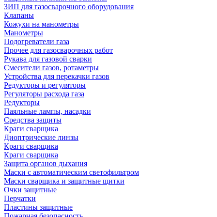
ЗИП для газосварочного оборудования
Клапаны
Кожухи на манометры
Манометры
Подогреватели газа
Прочее для газосварочных работ
Рукава для газовой сварки
Смесители газов, ротаметры
Устройства для перекачки газов
Редукторы и регуляторы
Регуляторы расхода газа
Редукторы
Паяльные лампы, насадки
Средства защиты
Краги сварщика
Диоптрические линзы
Краги сварщика
Краги сварщика
Защита органов дыхания
Маски с автоматическим светофильтром
Маски сварщика и защитные щитки
Очки защитные
Перчатки
Пластины защитные
Пожарная безопасность