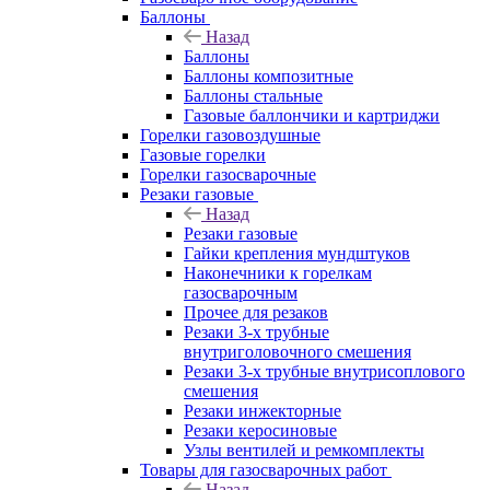
Баллоны
Назад
Баллоны
Баллоны композитные
Баллоны стальные
Газовые баллончики и картриджи
Горелки газовоздушные
Газовые горелки
Горелки газосварочные
Резаки газовые
Назад
Резаки газовые
Гайки крепления мундштуков
Наконечники к горелкам
газосварочным
Прочее для резаков
Резаки 3-х трубные
внутриголовочного смешения
Резаки 3-х трубные внутрисоплового
смешения
Резаки инжекторные
Резаки керосиновые
Узлы вентилей и ремкомплекты
Товары для газосварочных работ
Назад