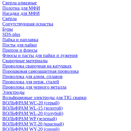
Сверла алмазные
Полотна для МФИ
Насадки для МФИ
Свёрла
Сопутствующая оснастка
Буры
SDS-plus
Пайка и наплавка
Посты для пайки
Припои и флюсы
Флюсы и пасты для пайки и лужения
Сварочные материалы
Проволока сварочная на катушках
Порошковая самозащитная проволока
Проволока для алюм. сплавов
Проволока для нерж. сталей
Проволока для черного металла
Электроды
Вольфрамовые электроды для TIG сварки
ВОЛЬФРАМ WC-20 (серый)
ВОЛЬФРАМ WL-15 (золотой)
ВОЛЬФРАМ WL-20 (голубой)
ВОЛЬФРАМ WP (зеленый)
ВОЛЬФРАМ WT-20 (красный)
ВОЛЬФРАМ WY-20 (синий)