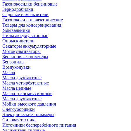
Газонокосилки бензиновые
Зернодробилки
Садовые измельчители
Газонокосилки электрические
Товары для консервирования
Умывальники
Пилы аккумуляторные
Опрыскиватели
Секаторы аккумуляторные
Мотокультиваторы
Бензиновые триммеры
Бензопилы
Воздуходувки
Масла
Масла двухтактные
Масла четырёхтактные
Масла цепные
Масла трансмиссионные
Масла двухтактные
Мойки высокого давления
Снегоуборщики
Электрические триммеры
Силовая техника
Источники бесперебойного питания
Удлинители силовые