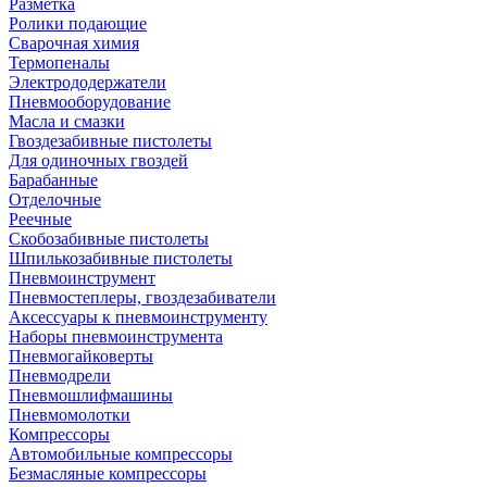
Разметка
Ролики подающие
Сварочная химия
Термопеналы
Электрододержатели
Пневмооборудование
Масла и смазки
Гвоздезабивные пистолеты
Для одиночных гвоздей
Барабанные
Отделочные
Реечные
Скобозабивные пистолеты
Шпилькозабивные пистолеты
Пневмоинструмент
Пневмостеплеры, гвоздезабиватели
Аксессуары к пневмоинструменту
Наборы пневмоинструмента
Пневмогайковерты
Пневмодрели
Пневмошлифмашины
Пневмомолотки
Компрессоры
Автомобильные компрессоры
Безмасляные компрессоры