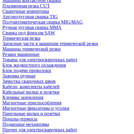
Машины контактной сварки
Плазменная резка CUT
Сварочные инверторы
Аргонодуговая сварка TIG
Полуавтоматическая сварка MIG/MAG
Ручная дуговая сварка MMA
Сварка под флюсом SAW
Термическая резка
Запасные части к машинам термической резки
Машины термической резки
Резаки машинные
Товары для электросварочных работ
Блок жидкостного охлаждения
Блок подачи проволоки
Зажимы ручные
Зачистка сварочных швов
Кабели, комплекты кабелей
Кабельные вилки и розетки
Клеммы заземления
Магнитные приспособления
Магнитные фиксаторы и уголки
Панельные вилки и розетки
Пеналы-термосы
Подающие механизмы
Прочее для электросварочных работ