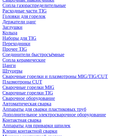
Сопла газораспределительные
Расходные части TIG
Головки для горелок
Держатели цанг
Заглушки
Кольца
Наборы для TIG
Переходники
Прочее TIG
Соединители быстросъёмные
Сопла керамические
Цанги
Штуцеры
Сварочные горелки и плазмотроны MIG/TIG/CUT
Плазмотроны CUT
Сварочные горелки MIG
Сварочные горелки TIG
Сварочное оборудование
Автоматическая сварка
Аппараты для сварки пластиковых труб
Дополнительное электросварочное оборудование
Контактная сварка
Аппараты для приварки шпилек
Клещи контактной сварки