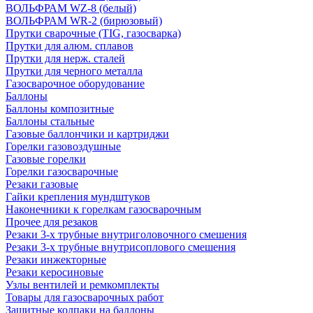
ВОЛЬФРАМ WZ-8 (белый)
ВОЛЬФРАМ WR-2 (бирюзовый)
Прутки сварочные (TIG, газосварка)
Прутки для алюм. сплавов
Прутки для нерж. сталей
Прутки для черного металла
Газосварочное оборудование
Баллоны
Баллоны композитные
Баллоны стальные
Газовые баллончики и картриджи
Горелки газовоздушные
Газовые горелки
Горелки газосварочные
Резаки газовые
Гайки крепления мундштуков
Наконечники к горелкам газосварочным
Прочее для резаков
Резаки 3-х трубные внутриголовочного смешения
Резаки 3-х трубные внутрисоплового смешения
Резаки инжекторные
Резаки керосиновые
Узлы вентилей и ремкомплекты
Товары для газосварочных работ
Защитные колпаки на баллоны