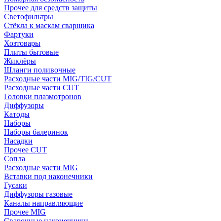
Прочее для средств защиты
Светофильтры
Стёкла к маскам сварщика
Фартуки
Хозтовары
Плиты бытовые
Жиклёры
Шланги поливочные
Расходные части MIG/TIG/CUT
Расходные части CUT
Головки плазмотронов
Диффузоры
Катоды
Наборы
Наборы балеринок
Насадки
Прочее CUT
Сопла
Расходные части MIG
Вставки под наконечники
Гусаки
Диффузоры газовые
Каналы направляющие
Прочее MIG
Сварочные наконечники