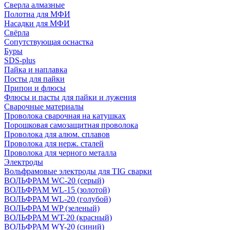
Сверла алмазные
Полотна для МФИ
Насадки для МФИ
Свёрла
Сопутствующая оснастка
Буры
SDS-plus
Пайка и наплавка
Посты для пайки
Припои и флюсы
Флюсы и пасты для пайки и лужения
Сварочные материалы
Проволока сварочная на катушках
Порошковая самозащитная проволока
Проволока для алюм. сплавов
Проволока для нерж. сталей
Проволока для черного металла
Электроды
Вольфрамовые электроды для TIG сварки
ВОЛЬФРАМ WC-20 (серый)
ВОЛЬФРАМ WL-15 (золотой)
ВОЛЬФРАМ WL-20 (голубой)
ВОЛЬФРАМ WP (зеленый)
ВОЛЬФРАМ WT-20 (красный)
ВОЛЬФРАМ WY-20 (синий)