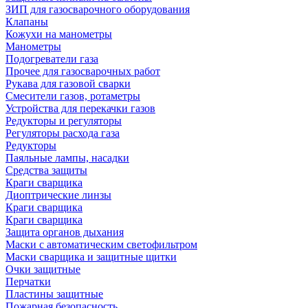
ЗИП для газосварочного оборудования
Клапаны
Кожухи на манометры
Манометры
Подогреватели газа
Прочее для газосварочных работ
Рукава для газовой сварки
Смесители газов, ротаметры
Устройства для перекачки газов
Редукторы и регуляторы
Регуляторы расхода газа
Редукторы
Паяльные лампы, насадки
Средства защиты
Краги сварщика
Диоптрические линзы
Краги сварщика
Краги сварщика
Защита органов дыхания
Маски с автоматическим светофильтром
Маски сварщика и защитные щитки
Очки защитные
Перчатки
Пластины защитные
Пожарная безопасность