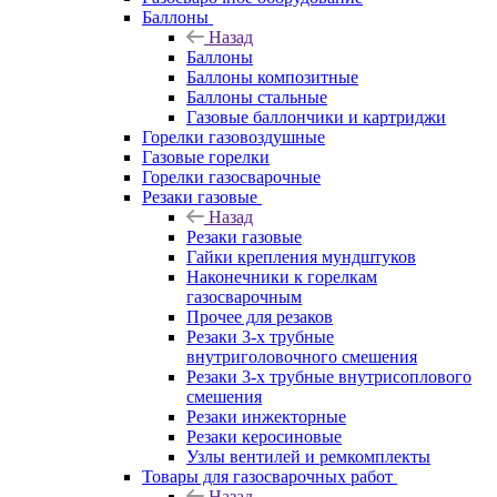
Баллоны
Назад
Баллоны
Баллоны композитные
Баллоны стальные
Газовые баллончики и картриджи
Горелки газовоздушные
Газовые горелки
Горелки газосварочные
Резаки газовые
Назад
Резаки газовые
Гайки крепления мундштуков
Наконечники к горелкам
газосварочным
Прочее для резаков
Резаки 3-х трубные
внутриголовочного смешения
Резаки 3-х трубные внутрисоплового
смешения
Резаки инжекторные
Резаки керосиновые
Узлы вентилей и ремкомплекты
Товары для газосварочных работ
Назад