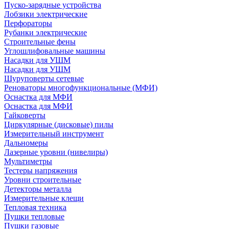
Пуско-зарядные устройства
Лобзики электрические
Перфораторы
Рубанки электрические
Строительные фены
Углошлифовальные машины
Насадки для УШМ
Насадки для УШМ
Шуруповерты сетевые
Реноваторы многофункциональные (МФИ)
Оснастка для МФИ
Оснастка для МФИ
Гайковерты
Циркулярные (дисковые) пилы
Измерительный инструмент
Дальномеры
Лазерные уровни (нивелиры)
Мультиметры
Тестеры напряжения
Уровни строительные
Детекторы металла
Измерительные клещи
Тепловая техника
Пушки тепловые
Пушки газовые