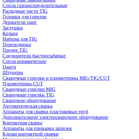
Сопла газораспределительные
Расходные части TIG
Головки для горелок
Держатели цанг
Заглушки
Кольца
Наборы для TIG
Переходники
Прочее TIG
Соединители быстросъёмные
Сопла керамические
Цанги
Штуцеры
Сварочные горелки и плазмотроны MIG/TIG/CUT
Плазмотроны CUT
Сварочные горелки MIG
Сварочные горелки TIG
Сварочное оборудование
Автоматическая сварка
Аппараты для сварки пластиковых труб
Дополнительное электросварочное оборудование
Контактная сварка
Аппараты для приварки шпилек
Клещи контактной сварки