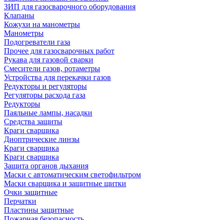
ЗИП для газосварочного оборудования
Клапаны
Кожухи на манометры
Манометры
Подогреватели газа
Прочее для газосварочных работ
Рукава для газовой сварки
Смесители газов, ротаметры
Устройства для перекачки газов
Редукторы и регуляторы
Регуляторы расхода газа
Редукторы
Паяльные лампы, насадки
Средства защиты
Краги сварщика
Диоптрические линзы
Краги сварщика
Краги сварщика
Защита органов дыхания
Маски с автоматическим светофильтром
Маски сварщика и защитные щитки
Очки защитные
Перчатки
Пластины защитные
Пожарная безопасность