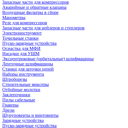
Запасные части для компрессоров
Аварийные и обратные клапаны
Воздушные фильтры в сборе
Манометры
Реле для компрессоров
Запасные части для нейлеров и степлеров
Электроинструмент
Точильные станки
Пуско-зарядные устройства
Оснастка для МФИ
Насадки для УШМ
Эксцентриковые (орбитальные) шлифмашины
Ленточные шлифмашины
Станки для заточки цепей
Наборы инструмента
Штроборезы
Строительные миксеры
Отбойные молотки
Заклепочники
Пилы сабельные
Граверы
Дрели
Шуруповерты и винтоверты
Зарядные устройства
Пуско-зарядные устройства