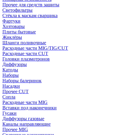
Прочее для средств защиты
Светофильтры
Стёкла к маскам сварщика
Фартуки
Хозтовары
Плиты бытовые
Жиклёры
Шланги поливочные
Расходные части MIG/TIG/CUT
Расходные части CUT
Головки плазмотронов
Диффузоры
Катоды
Наборы
Наборы балеринок
Насадки
Прочее CUT
Сопла
Расходные части MIG
Вставки под наконечники
Гусаки
Диффузоры газовые
Каналы направляющие
Прочее MIG
Сварочные наконечники