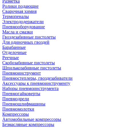
Разметка
Ролики подающие
Сварочная химия
Термопеналы
Электрододержатели
Пневмооборудование
Масла и смазки
Гвоздезабивные пистолеты
Для одиночных гвоздей
Барабанные
Отделочные
Реечные
Скобозабивные пистолеты
Шпилькозабивные пистолеты
Пневмоинструмент
Пневмостеплеры, гвоздезабиватели
Аксессуары к пневмоинструменту
Наборы пневмоинструмента
Пневмогайковерты
Пневмодрели
Пневмошлифмашины
Пневмомолотки
Компрессоры
Автомобильные компрессоры
Безмасляные компрессоры