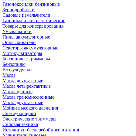
Газонокосилки бензиновые
Зернодробилки
Садовые измельчители
Газонокосилки электрические
Товары для консервирования
Умывальники
Пилы аккумуляторные
Опрыскиватели
Секаторы аккумуляторные
Мотокультиваторы
Бензиновые триммеры
Бензопилы
Воздуходувки
Масла
Масла двухтактные
Масла четырёхтактные
Масла цепные
Масла трансмиссионные
Масла двухтактные
Мойки высокого давления
Снегоуборщики
Электрические триммеры
Силовая техника
Источники бесперебойного питания
Удлинители силовые