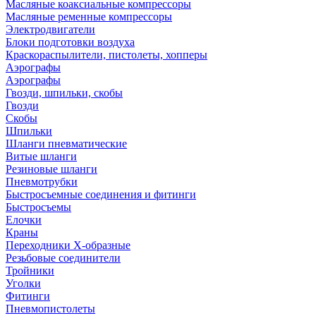
Масляные коаксиальные компрессоры
Масляные ременные компрессоры
Электродвигатели
Блоки подготовки воздуха
Краскораспылители, пистолеты, хопперы
Аэрографы
Аэрографы
Гвозди, шпильки, скобы
Гвозди
Скобы
Шпильки
Шланги пневматические
Витые шланги
Резиновые шланги
Пневмотрубки
Быстросъемные соединения и фитинги
Быстросъемы
Елочки
Краны
Переходники Х-образные
Резьбовые соединители
Тройники
Уголки
Фитинги
Пневмопистолеты