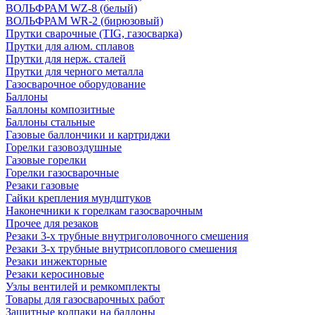
ВОЛЬФРАМ WZ-8 (белый)
ВОЛЬФРАМ WR-2 (бирюзовый)
Прутки сварочные (TIG, газосварка)
Прутки для алюм. сплавов
Прутки для нерж. сталей
Прутки для черного металла
Газосварочное оборудование
Баллоны
Баллоны композитные
Баллоны стальные
Газовые баллончики и картриджи
Горелки газовоздушные
Газовые горелки
Горелки газосварочные
Резаки газовые
Гайки крепления мундштуков
Наконечники к горелкам газосварочным
Прочее для резаков
Резаки 3-х трубные внутриголовочного смешения
Резаки 3-х трубные внутрисоплового смешения
Резаки инжекторные
Резаки керосиновые
Узлы вентилей и ремкомплекты
Товары для газосварочных работ
Защитные колпаки на баллоны