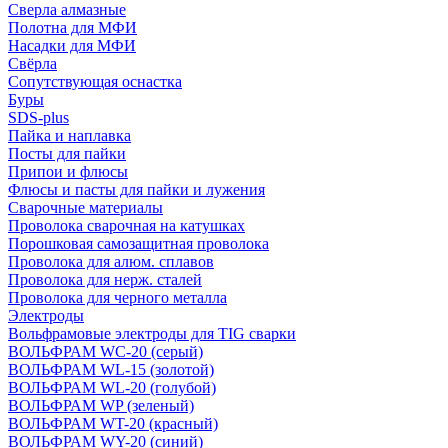
Сверла алмазные
Полотна для МФИ
Насадки для МФИ
Свёрла
Сопутствующая оснастка
Буры
SDS-plus
Пайка и наплавка
Посты для пайки
Припои и флюсы
Флюсы и пасты для пайки и лужения
Сварочные материалы
Проволока сварочная на катушках
Порошковая самозащитная проволока
Проволока для алюм. сплавов
Проволока для нерж. сталей
Проволока для черного металла
Электроды
Вольфрамовые электроды для TIG сварки
ВОЛЬФРАМ WC-20 (серый)
ВОЛЬФРАМ WL-15 (золотой)
ВОЛЬФРАМ WL-20 (голубой)
ВОЛЬФРАМ WP (зеленый)
ВОЛЬФРАМ WT-20 (красный)
ВОЛЬФРАМ WY-20 (синий)