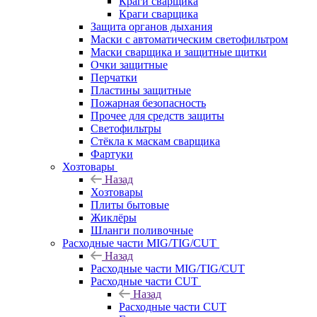
Краги сварщика
Краги сварщика
Защита органов дыхания
Маски с автоматическим светофильтром
Маски сварщика и защитные щитки
Очки защитные
Перчатки
Пластины защитные
Пожарная безопасность
Прочее для средств защиты
Светофильтры
Стёкла к маскам сварщика
Фартуки
Хозтовары
Назад
Хозтовары
Плиты бытовые
Жиклёры
Шланги поливочные
Расходные части MIG/TIG/CUT
Назад
Расходные части MIG/TIG/CUT
Расходные части CUT
Назад
Расходные части CUT