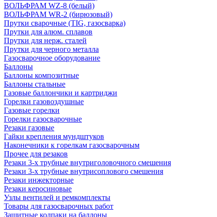
ВОЛЬФРАМ WZ-8 (белый)
ВОЛЬФРАМ WR-2 (бирюзовый)
Прутки сварочные (TIG, газосварка)
Прутки для алюм. сплавов
Прутки для нерж. сталей
Прутки для черного металла
Газосварочное оборудование
Баллоны
Баллоны композитные
Баллоны стальные
Газовые баллончики и картриджи
Горелки газовоздушные
Газовые горелки
Горелки газосварочные
Резаки газовые
Гайки крепления мундштуков
Наконечники к горелкам газосварочным
Прочее для резаков
Резаки 3-х трубные внутриголовочного смешения
Резаки 3-х трубные внутрисоплового смешения
Резаки инжекторные
Резаки керосиновые
Узлы вентилей и ремкомплекты
Товары для газосварочных работ
Защитные колпаки на баллоны