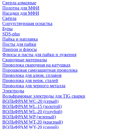
Сверла алмазные
Полотна для МФИ
Насадки для МФИ
Свёрла
Сопутствующая оснастка
Буры
SDS-plus
Пайка и наплавка
Посты для пайки
Припои и флюсы
Флюсы и пасты для пайки и лужения
Сварочные материалы
Проволока сварочная на катушках
Порошковая самозащитная проволока
Проволока для алюм. сплавов
Проволока для нерж. сталей
Проволока для черного металла
Электроды
Вольфрамовые электроды для TIG сварки
ВОЛЬФРАМ WC-20 (серый)
ВОЛЬФРАМ WL-15 (золотой)
ВОЛЬФРАМ WL-20 (голубой)
ВОЛЬФРАМ WP (зеленый)
ВОЛЬФРАМ WT-20 (красный)
ВОЛЬФРАМ WY-20 (синий)