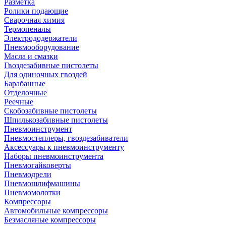
Разметка
Ролики подающие
Сварочная химия
Термопеналы
Электрододержатели
Пневмооборудование
Масла и смазки
Гвоздезабивные пистолеты
Для одиночных гвоздей
Барабанные
Отделочные
Реечные
Скобозабивные пистолеты
Шпилькозабивные пистолеты
Пневмоинструмент
Пневмостеплеры, гвоздезабиватели
Аксессуары к пневмоинструменту
Наборы пневмоинструмента
Пневмогайковерты
Пневмодрели
Пневмошлифмашины
Пневмомолотки
Компрессоры
Автомобильные компрессоры
Безмасляные компрессоры