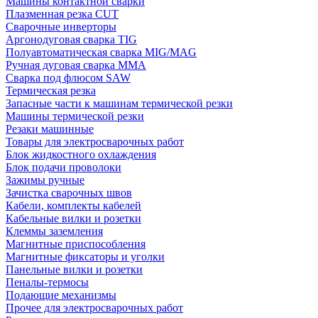
Машины контактной сварки
Плазменная резка CUT
Сварочные инверторы
Аргонодуговая сварка TIG
Полуавтоматическая сварка MIG/MAG
Ручная дуговая сварка MMA
Сварка под флюсом SAW
Термическая резка
Запасные части к машинам термической резки
Машины термической резки
Резаки машинные
Товары для электросварочных работ
Блок жидкостного охлаждения
Блок подачи проволоки
Зажимы ручные
Зачистка сварочных швов
Кабели, комплекты кабелей
Кабельные вилки и розетки
Клеммы заземления
Магнитные приспособления
Магнитные фиксаторы и уголки
Панельные вилки и розетки
Пеналы-термосы
Подающие механизмы
Прочее для электросварочных работ