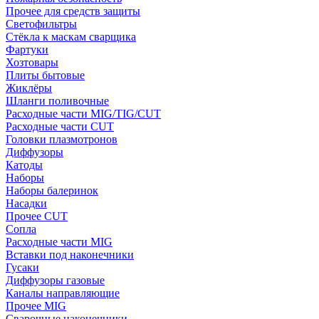
Прочее для средств защиты
Светофильтры
Стёкла к маскам сварщика
Фартуки
Хозтовары
Плиты бытовые
Жиклёры
Шланги поливочные
Расходные части MIG/TIG/CUT
Расходные части CUT
Головки плазмотронов
Диффузоры
Катоды
Наборы
Наборы балеринок
Насадки
Прочее CUT
Сопла
Расходные части MIG
Вставки под наконечники
Гусаки
Диффузоры газовые
Каналы направляющие
Прочее MIG
Сварочные наконечники