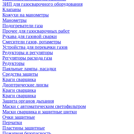
ЗИП для газосварочного оборудования
Клапаны
Кожухи на манометры
Манометры
Подогреватели газа
Прочее для газосварочных работ
Рукава для газовой сварки
Смесители газов, ротаметры
Устройства для перекачки газов
Редукторы и регуляторы
Регуляторы расхода газа
Редукторы
Паяльные лампы, насадки
Средства защиты
Краги сварщика
Диоптрические линзы
Краги сварщика
Краги сварщика
Защита органов дыхания
Маски с автоматическим светофильтром
Маски сварщика и защитные щитки
Очки защитные
Перчатки
Пластины защитные
Пожарная безопасность