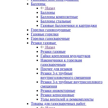
Баллоны
Назад
Баллоны
Баллоны композитные
Баллоны стальные
Газовые баллончики и картриджи
Горелки газовоздушные
Газовые горелки
Горелки газосварочные
Резаки газовые
Назад
Резаки газовые
Гайки крепления мундштуков
Наконечники к горелкам
газосварочным
Прочее для резаков
Резаки 3-х трубные
внутриголовочного смешения
Резаки 3-х трубные внутрисоплового
смешения
Резаки инжекторные
Резаки керосиновые
Узлы вентилей и ремкомплекты
Товары для газосварочных работ
Назад