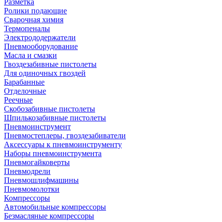
Разметка
Ролики подающие
Сварочная химия
Термопеналы
Электрододержатели
Пневмооборудование
Масла и смазки
Гвоздезабивные пистолеты
Для одиночных гвоздей
Барабанные
Отделочные
Реечные
Скобозабивные пистолеты
Шпилькозабивные пистолеты
Пневмоинструмент
Пневмостеплеры, гвоздезабиватели
Аксессуары к пневмоинструменту
Наборы пневмоинструмента
Пневмогайковерты
Пневмодрели
Пневмошлифмашины
Пневмомолотки
Компрессоры
Автомобильные компрессоры
Безмасляные компрессоры