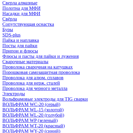
Сверла алмазные
Полотна для МФИ
Насадки для МФИ
Свёрла
Сопутствующая оснастка
Буры
SDS-plus
Пайка и наплавка
Посты для пайки
Припои и флюсы
Флюсы и пасты для пайки и лужения
Сварочные материалы
Проволока сварочная на катушках
Порошковая самозащитная проволока
Проволока для алюм. сплавов
Проволока для нерж. сталей
Проволока для черного металла
Электроды
Вольфрамовые электроды для TIG сварки
ВОЛЬФРАМ WC-20 (серый)
ВОЛЬФРАМ WL-15 (золотой)
ВОЛЬФРАМ WL-20 (голубой)
ВОЛЬФРАМ WP (зеленый)
ВОЛЬФРАМ WT-20 (красный)
ВОЛЬФРАМ WY-20 (синий)