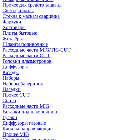
Прочее для средств защиты
Светофильтры
Стёкла к маскам сварщика
Фартуки
Хозтовары
Плиты бытовые
Жиклёры
Шланги поливочные
Расходные части MIG/TIG/CUT
Расходные части CUT
Головки плазмотронов
Диффузоры
Катоды
Наборы
Наборы балеринок
Насадки
Прочее CUT
Сопла
Расходные части MIG
Вставки под наконечники
Гусаки
Диффузоры газовые
Каналы направляющие
Прочее MIG
Сварочные наконечники