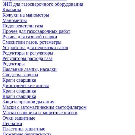
ЗИП для газосварочного оборудования
Клапаны
Кожухи на манометры
Манометры
Подогреватели газа
Прочее для газосварочных работ
Рукава для газовой сварки
Смесители газов, ротаметры
Устройства для перекачки газов
Редукторы и регуляторы
Регуляторы расхода газа
Редукторы
Паяльные лампы, насадки
Средства защиты
Краги сварщика
Диоптрические линзы
Краги сварщика
Краги сварщика
Защита органов дыхания
Маски с автоматическим светофильтром
Маски сварщика и защитные щитки
Очки защитные
Перчатки
Пластины защитные
Пожарная безопасность