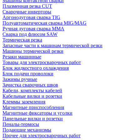
Машины контактной сварки
Плазменная резка CUT
Сварочные инверторы
Аргонодуговая сварка TIG
Полуавтоматическая сварка MIG/MAG
Ручная дуговая сварка MMA
Сварка под флюсом SAW
Термическая резка
Запасные части к машинам термической резки
Машины термической резки
Резаки машинные
Товары для электросварочных работ
Блок жидкостного охлаждения
Блок подачи проволоки
Зажимы ручные
Зачистка сварочных швов
Кабели, комплекты кабелей
Кабельные вилки и розетки
Клеммы заземления
Магнитные приспособления
Магнитные фиксаторы и уголки
Панельные вилки и розетки
Пеналы-термосы
Подающие механизмы
Прочее для электросварочных работ