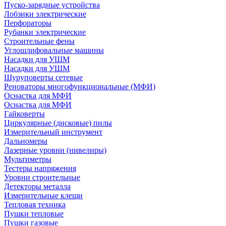
Пуско-зарядные устройства
Лобзики электрические
Перфораторы
Рубанки электрические
Строительные фены
Углошлифовальные машины
Насадки для УШМ
Насадки для УШМ
Шуруповерты сетевые
Реноваторы многофункциональные (МФИ)
Оснастка для МФИ
Оснастка для МФИ
Гайковерты
Циркулярные (дисковые) пилы
Измерительный инструмент
Дальномеры
Лазерные уровни (нивелиры)
Мультиметры
Тестеры напряжения
Уровни строительные
Детекторы металла
Измерительные клещи
Тепловая техника
Пушки тепловые
Пушки газовые