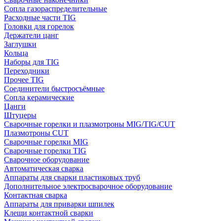
Сопла газораспределительные
Расходные части TIG
Головки для горелок
Держатели цанг
Заглушки
Кольца
Наборы для TIG
Переходники
Прочее TIG
Соединители быстросъёмные
Сопла керамические
Цанги
Штуцеры
Сварочные горелки и плазмотроны MIG/TIG/CUT
Плазмотроны CUT
Сварочные горелки MIG
Сварочные горелки TIG
Сварочное оборудование
Автоматическая сварка
Аппараты для сварки пластиковых труб
Дополнительное электросварочное оборудование
Контактная сварка
Аппараты для приварки шпилек
Клещи контактной сварки