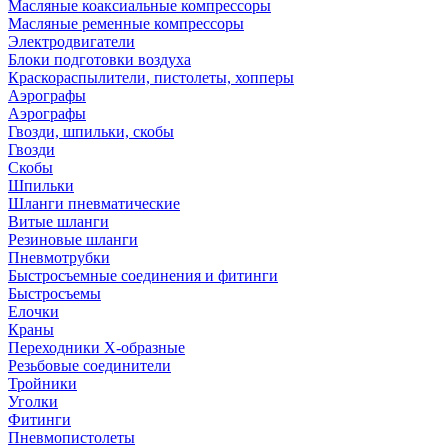
Масляные коаксиальные компрессоры
Масляные ременные компрессоры
Электродвигатели
Блоки подготовки воздуха
Краскораспылители, пистолеты, хопперы
Аэрографы
Аэрографы
Гвозди, шпильки, скобы
Гвозди
Скобы
Шпильки
Шланги пневматические
Витые шланги
Резиновые шланги
Пневмотрубки
Быстросъемные соединения и фитинги
Быстросъемы
Елочки
Краны
Переходники Х-образные
Резьбовые соединители
Тройники
Уголки
Фитинги
Пневмопистолеты