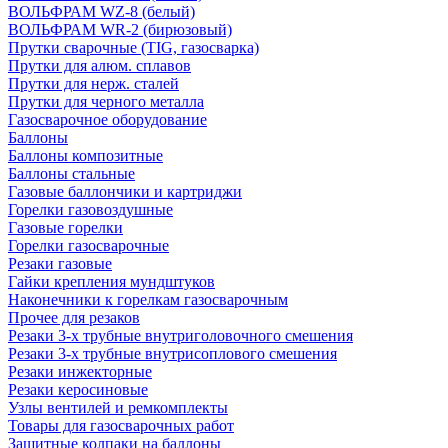
ВОЛЬФРАМ WZ-8 (белый)
ВОЛЬФРАМ WR-2 (бирюзовый)
Прутки сварочные (TIG, газосварка)
Прутки для алюм. сплавов
Прутки для нерж. сталей
Прутки для черного металла
Газосварочное оборудование
Баллоны
Баллоны композитные
Баллоны стальные
Газовые баллончики и картриджи
Горелки газовоздушные
Газовые горелки
Горелки газосварочные
Резаки газовые
Гайки крепления мундштуков
Наконечники к горелкам газосварочным
Прочее для резаков
Резаки 3-х трубные внутриголовочного смешения
Резаки 3-х трубные внутрисоплового смешения
Резаки инжекторные
Резаки керосиновые
Узлы вентилей и ремкомплекты
Товары для газосварочных работ
Защитные колпаки на баллоны