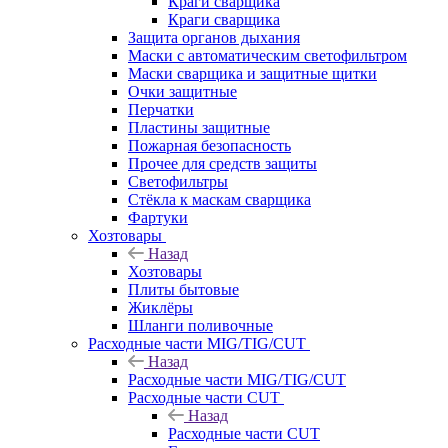
Краги сварщика
Краги сварщика
Защита органов дыхания
Маски с автоматическим светофильтром
Маски сварщика и защитные щитки
Очки защитные
Перчатки
Пластины защитные
Пожарная безопасность
Прочее для средств защиты
Светофильтры
Стёкла к маскам сварщика
Фартуки
Хозтовары
Назад
Хозтовары
Плиты бытовые
Жиклёры
Шланги поливочные
Расходные части MIG/TIG/CUT
Назад
Расходные части MIG/TIG/CUT
Расходные части CUT
Назад
Расходные части CUT