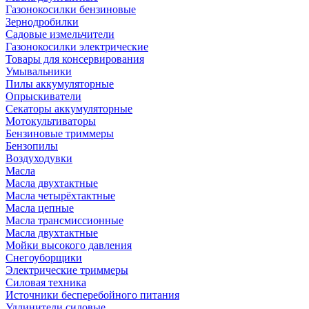
Газонокосилки бензиновые
Зернодробилки
Садовые измельчители
Газонокосилки электрические
Товары для консервирования
Умывальники
Пилы аккумуляторные
Опрыскиватели
Секаторы аккумуляторные
Мотокультиваторы
Бензиновые триммеры
Бензопилы
Воздуходувки
Масла
Масла двухтактные
Масла четырёхтактные
Масла цепные
Масла трансмиссионные
Масла двухтактные
Мойки высокого давления
Снегоуборщики
Электрические триммеры
Силовая техника
Источники бесперебойного питания
Удлинители силовые