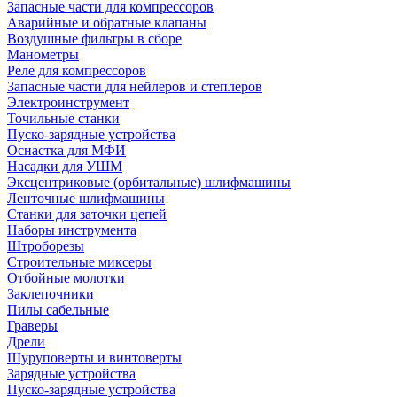
Запасные части для компрессоров
Аварийные и обратные клапаны
Воздушные фильтры в сборе
Манометры
Реле для компрессоров
Запасные части для нейлеров и степлеров
Электроинструмент
Точильные станки
Пуско-зарядные устройства
Оснастка для МФИ
Насадки для УШМ
Эксцентриковые (орбитальные) шлифмашины
Ленточные шлифмашины
Станки для заточки цепей
Наборы инструмента
Штроборезы
Строительные миксеры
Отбойные молотки
Заклепочники
Пилы сабельные
Граверы
Дрели
Шуруповерты и винтоверты
Зарядные устройства
Пуско-зарядные устройства