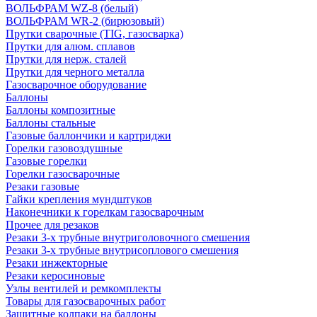
ВОЛЬФРАМ WZ-8 (белый)
ВОЛЬФРАМ WR-2 (бирюзовый)
Прутки сварочные (TIG, газосварка)
Прутки для алюм. сплавов
Прутки для нерж. сталей
Прутки для черного металла
Газосварочное оборудование
Баллоны
Баллоны композитные
Баллоны стальные
Газовые баллончики и картриджи
Горелки газовоздушные
Газовые горелки
Горелки газосварочные
Резаки газовые
Гайки крепления мундштуков
Наконечники к горелкам газосварочным
Прочее для резаков
Резаки 3-х трубные внутриголовочного смешения
Резаки 3-х трубные внутрисоплового смешения
Резаки инжекторные
Резаки керосиновые
Узлы вентилей и ремкомплекты
Товары для газосварочных работ
Защитные колпаки на баллоны