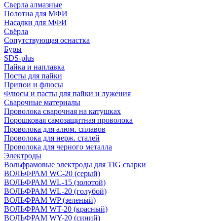
Сверла алмазные
Полотна для МФИ
Насадки для МФИ
Свёрла
Сопутствующая оснастка
Буры
SDS-plus
Пайка и наплавка
Посты для пайки
Припои и флюсы
Флюсы и пасты для пайки и лужения
Сварочные материалы
Проволока сварочная на катушках
Порошковая самозащитная проволока
Проволока для алюм. сплавов
Проволока для нерж. сталей
Проволока для черного металла
Электроды
Вольфрамовые электроды для TIG сварки
ВОЛЬФРАМ WC-20 (серый)
ВОЛЬФРАМ WL-15 (золотой)
ВОЛЬФРАМ WL-20 (голубой)
ВОЛЬФРАМ WP (зеленый)
ВОЛЬФРАМ WT-20 (красный)
ВОЛЬФРАМ WY-20 (синий)