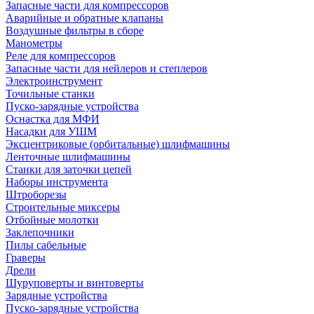
Запасные части для компрессоров
Аварийные и обратные клапаны
Воздушные фильтры в сборе
Манометры
Реле для компрессоров
Запасные части для нейлеров и степлеров
Электроинструмент
Точильные станки
Пуско-зарядные устройства
Оснастка для МФИ
Насадки для УШМ
Эксцентриковые (орбитальные) шлифмашины
Ленточные шлифмашины
Станки для заточки цепей
Наборы инструмента
Штроборезы
Строительные миксеры
Отбойные молотки
Заклепочники
Пилы сабельные
Граверы
Дрели
Шуруповерты и винтоверты
Зарядные устройства
Пуско-зарядные устройства