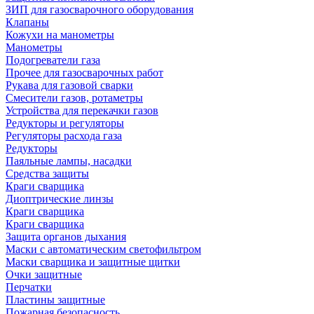
ЗИП для газосварочного оборудования
Клапаны
Кожухи на манометры
Манометры
Подогреватели газа
Прочее для газосварочных работ
Рукава для газовой сварки
Смесители газов, ротаметры
Устройства для перекачки газов
Редукторы и регуляторы
Регуляторы расхода газа
Редукторы
Паяльные лампы, насадки
Средства защиты
Краги сварщика
Диоптрические линзы
Краги сварщика
Краги сварщика
Защита органов дыхания
Маски с автоматическим светофильтром
Маски сварщика и защитные щитки
Очки защитные
Перчатки
Пластины защитные
Пожарная безопасность