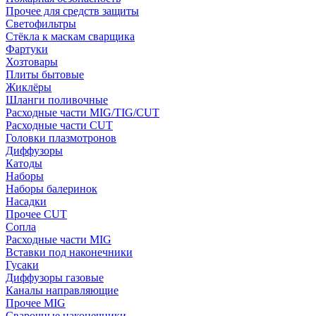
Прочее для средств защиты
Светофильтры
Стёкла к маскам сварщика
Фартуки
Хозтовары
Плиты бытовые
Жиклёры
Шланги поливочные
Расходные части MIG/TIG/CUT
Расходные части CUT
Головки плазмотронов
Диффузоры
Катоды
Наборы
Наборы балеринок
Насадки
Прочее CUT
Сопла
Расходные части MIG
Вставки под наконечники
Гусаки
Диффузоры газовые
Каналы направляющие
Прочее MIG
Сварочные наконечники