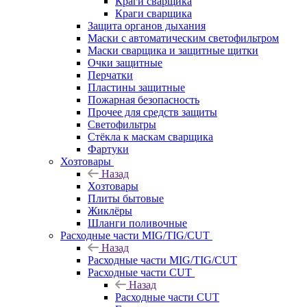
Краги сварщика
Краги сварщика
Защита органов дыхания
Маски с автоматическим светофильтром
Маски сварщика и защитные щитки
Очки защитные
Перчатки
Пластины защитные
Пожарная безопасность
Прочее для средств защиты
Светофильтры
Стёкла к маскам сварщика
Фартуки
Хозтовары
Назад
Хозтовары
Плиты бытовые
Жиклёры
Шланги поливочные
Расходные части MIG/TIG/CUT
Назад
Расходные части MIG/TIG/CUT
Расходные части CUT
Назад
Расходные части CUT