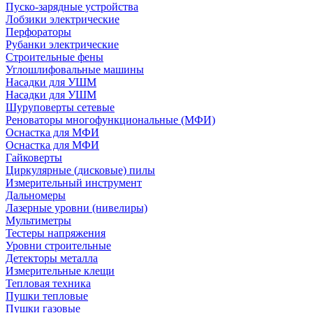
Пуско-зарядные устройства
Лобзики электрические
Перфораторы
Рубанки электрические
Строительные фены
Углошлифовальные машины
Насадки для УШМ
Насадки для УШМ
Шуруповерты сетевые
Реноваторы многофункциональные (МФИ)
Оснастка для МФИ
Оснастка для МФИ
Гайковерты
Циркулярные (дисковые) пилы
Измерительный инструмент
Дальномеры
Лазерные уровни (нивелиры)
Мультиметры
Тестеры напряжения
Уровни строительные
Детекторы металла
Измерительные клещи
Тепловая техника
Пушки тепловые
Пушки газовые