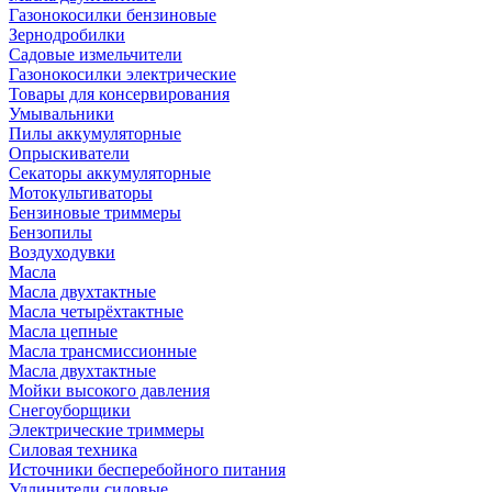
Газонокосилки бензиновые
Зернодробилки
Садовые измельчители
Газонокосилки электрические
Товары для консервирования
Умывальники
Пилы аккумуляторные
Опрыскиватели
Секаторы аккумуляторные
Мотокультиваторы
Бензиновые триммеры
Бензопилы
Воздуходувки
Масла
Масла двухтактные
Масла четырёхтактные
Масла цепные
Масла трансмиссионные
Масла двухтактные
Мойки высокого давления
Снегоуборщики
Электрические триммеры
Силовая техника
Источники бесперебойного питания
Удлинители силовые