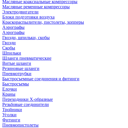
Масляные коаксиальные компрессоры
Масляные ременные компрессоры
Электродвигатели
Блоки подготовки воздуха
Краскораспылители, пистолеты, хопперы
Аэрографы
Аэрографы
Гвозди, шпильки, скобы
Гвозди
Скобы
Шпильки
Шланги пневматические
Витые шланги
Резиновые шланги
Пневмотрубки
Быстросъемные соединения и фитинги
Быстросъемы
Елочки
Краны
Переходники Х-образные
Резьбовые соединители
Тройники
Уголки
Фитинги
Пневмопистолеты