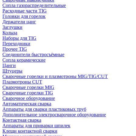
Сопла газораспределительные
Расходные части TIG
Головки для горелок
Держатели цанг
Заглушки
Кольца
Наборы для TIG
Переходники
Прочее TIG
Соединители быстросъёмные
Сопла керамические
Цанги
Штуцеры
Сварочные горелки и плазмотроны MIG/TIG/CUT
Плазмотроны CUT
Сварочные горелки MIG
Сварочные горелки TIG
Сварочное оборудование
Автоматическая сварка
Аппараты для сварки пластиковых труб
Дополнительное электросварочное оборудование
Контактная сварка
Аппараты для приварки шпилек
Клещи контактной сварки