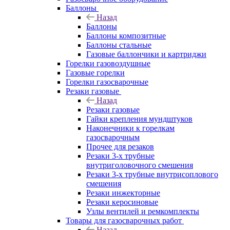
Баллоны
Назад
Баллоны
Баллоны композитные
Баллоны стальные
Газовые баллончики и картриджи
Горелки газовоздушные
Газовые горелки
Горелки газосварочные
Резаки газовые
Назад
Резаки газовые
Гайки крепления мундштуков
Наконечники к горелкам
газосварочным
Прочее для резаков
Резаки 3-х трубные
внутриголовочного смешения
Резаки 3-х трубные внутрисоплового
смешения
Резаки инжекторные
Резаки керосиновые
Узлы вентилей и ремкомплекты
Товары для газосварочных работ
Назад