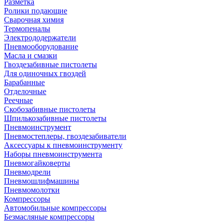
Разметка
Ролики подающие
Сварочная химия
Термопеналы
Электрододержатели
Пневмооборудование
Масла и смазки
Гвоздезабивные пистолеты
Для одиночных гвоздей
Барабанные
Отделочные
Реечные
Скобозабивные пистолеты
Шпилькозабивные пистолеты
Пневмоинструмент
Пневмостеплеры, гвоздезабиватели
Аксессуары к пневмоинструменту
Наборы пневмоинструмента
Пневмогайковерты
Пневмодрели
Пневмошлифмашины
Пневмомолотки
Компрессоры
Автомобильные компрессоры
Безмасляные компрессоры