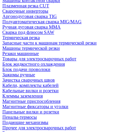
Машины контактной сварки
Плазменная резка CUT
Сварочные инверторы
Аргонодуговая сварка TIG
Полуавтоматическая сварка MIG/MAG
Ручная дуговая сварка MMA
Сварка под флюсом SAW
Термическая резка
Запасные части к машинам термической резки
Машины термической резки
Резаки машинные
Товары для электросварочных работ
Блок жидкостного охлаждения
Блок подачи проволоки
Зажимы ручные
Зачистка сварочных швов
Кабели, комплекты кабелей
Кабельные вилки и розетки
Клеммы заземления
Магнитные приспособления
Магнитные фиксаторы и уголки
Панельные вилки и розетки
Пеналы-термосы
Подающие механизмы
Прочее для электросварочных работ