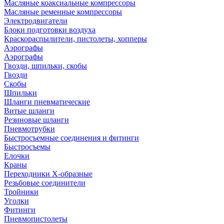
Масляные коаксиальные компрессоры
Масляные ременные компрессоры
Электродвигатели
Блоки подготовки воздуха
Краскораспылители, пистолеты, хопперы
Аэрографы
Аэрографы
Гвозди, шпильки, скобы
Гвозди
Скобы
Шпильки
Шланги пневматические
Витые шланги
Резиновые шланги
Пневмотрубки
Быстросъемные соединения и фитинги
Быстросъемы
Елочки
Краны
Переходники Х-образные
Резьбовые соединители
Тройники
Уголки
Фитинги
Пневмопистолеты