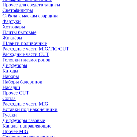
Прочее для средств защиты
Светофильтры
Стёкла к маскам сварщика
Фартуки
Хозтовары
Плиты бытовые
Жиклёры
Шланги поливочные
Расходные части MIG/TIG/CUT
Расходные части CUT
Головки плазмотронов
Диффузоры
Катоды
Наборы
Наборы балеринок
Насадки
Прочее CUT
Сопла
Расходные части MIG
Вставки под наконечники
Гусаки
Диффузоры газовые
Каналы направляющие
Прочее MIG
Сварочные наконечники