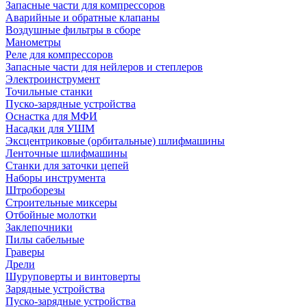
Запасные части для компрессоров
Аварийные и обратные клапаны
Воздушные фильтры в сборе
Манометры
Реле для компрессоров
Запасные части для нейлеров и степлеров
Электроинструмент
Точильные станки
Пуско-зарядные устройства
Оснастка для МФИ
Насадки для УШМ
Эксцентриковые (орбитальные) шлифмашины
Ленточные шлифмашины
Станки для заточки цепей
Наборы инструмента
Штроборезы
Строительные миксеры
Отбойные молотки
Заклепочники
Пилы сабельные
Граверы
Дрели
Шуруповерты и винтоверты
Зарядные устройства
Пуско-зарядные устройства