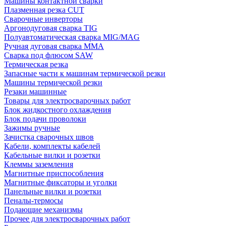
Машины контактной сварки
Плазменная резка CUT
Сварочные инверторы
Аргонодуговая сварка TIG
Полуавтоматическая сварка MIG/MAG
Ручная дуговая сварка MMA
Сварка под флюсом SAW
Термическая резка
Запасные части к машинам термической резки
Машины термической резки
Резаки машинные
Товары для электросварочных работ
Блок жидкостного охлаждения
Блок подачи проволоки
Зажимы ручные
Зачистка сварочных швов
Кабели, комплекты кабелей
Кабельные вилки и розетки
Клеммы заземления
Магнитные приспособления
Магнитные фиксаторы и уголки
Панельные вилки и розетки
Пеналы-термосы
Подающие механизмы
Прочее для электросварочных работ