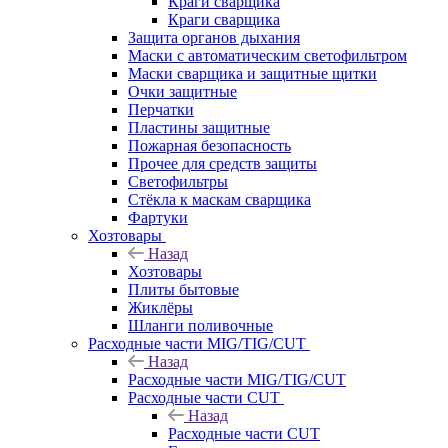
Краги сварщика
Краги сварщика
Защита органов дыхания
Маски с автоматическим светофильтром
Маски сварщика и защитные щитки
Очки защитные
Перчатки
Пластины защитные
Пожарная безопасность
Прочее для средств защиты
Светофильтры
Стёкла к маскам сварщика
Фартуки
Хозтовары
Назад
Хозтовары
Плиты бытовые
Жиклёры
Шланги поливочные
Расходные части MIG/TIG/CUT
Назад
Расходные части MIG/TIG/CUT
Расходные части CUT
Назад
Расходные части CUT