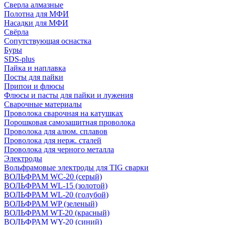
Сверла алмазные
Полотна для МФИ
Насадки для МФИ
Свёрла
Сопутствующая оснастка
Буры
SDS-plus
Пайка и наплавка
Посты для пайки
Припои и флюсы
Флюсы и пасты для пайки и лужения
Сварочные материалы
Проволока сварочная на катушках
Порошковая самозащитная проволока
Проволока для алюм. сплавов
Проволока для нерж. сталей
Проволока для черного металла
Электроды
Вольфрамовые электроды для TIG сварки
ВОЛЬФРАМ WC-20 (серый)
ВОЛЬФРАМ WL-15 (золотой)
ВОЛЬФРАМ WL-20 (голубой)
ВОЛЬФРАМ WP (зеленый)
ВОЛЬФРАМ WT-20 (красный)
ВОЛЬФРАМ WY-20 (синий)