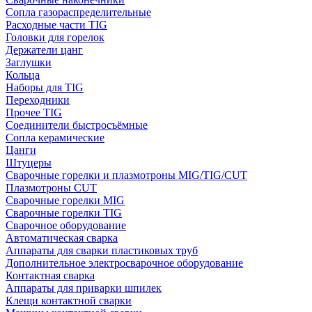
Сопла газораспределительные
Расходные части TIG
Головки для горелок
Держатели цанг
Заглушки
Кольца
Наборы для TIG
Переходники
Прочее TIG
Соединители быстросъёмные
Сопла керамические
Цанги
Штуцеры
Сварочные горелки и плазмотроны MIG/TIG/CUT
Плазмотроны CUT
Сварочные горелки MIG
Сварочные горелки TIG
Сварочное оборудование
Автоматическая сварка
Аппараты для сварки пластиковых труб
Дополнительное электросварочное оборудование
Контактная сварка
Аппараты для приварки шпилек
Клещи контактной сварки