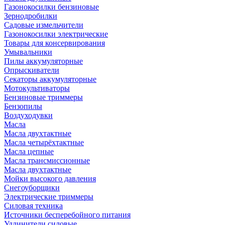
Газонокосилки бензиновые
Зернодробилки
Садовые измельчители
Газонокосилки электрические
Товары для консервирования
Умывальники
Пилы аккумуляторные
Опрыскиватели
Секаторы аккумуляторные
Мотокультиваторы
Бензиновые триммеры
Бензопилы
Воздуходувки
Масла
Масла двухтактные
Масла четырёхтактные
Масла цепные
Масла трансмиссионные
Масла двухтактные
Мойки высокого давления
Снегоуборщики
Электрические триммеры
Силовая техника
Источники бесперебойного питания
Удлинители силовые