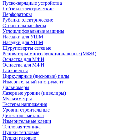
Пуско-зарядные устройства
Лобзики электрические
Перфораторы
Рубанки электрические
Строительные фены
Углошлифовальные машины
Насадки для УШМ
Насадки для УШМ
Шуруповерты сетевые
Реноваторы многофункциональные (МФИ)
Оснастка для МФИ
Оснастка для МФИ
Гайковерты
Циркулярные (дисковые) пилы
Измерительный инструмент
Дальномеры
Лазерные уровни (нивелиры)
Мультиметры
Тестеры напряжения
Уровни строительные
Детекторы металла
Измерительные клещи
Тепловая техника
Пушки тепловые
Пушки газовые