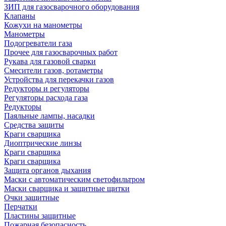
ЗИП для газосварочного оборудования
Клапаны
Кожухи на манометры
Манометры
Подогреватели газа
Прочее для газосварочных работ
Рукава для газовой сварки
Смесители газов, ротаметры
Устройства для перекачки газов
Редукторы и регуляторы
Регуляторы расхода газа
Редукторы
Паяльные лампы, насадки
Средства защиты
Краги сварщика
Диоптрические линзы
Краги сварщика
Краги сварщика
Защита органов дыхания
Маски с автоматическим светофильтром
Маски сварщика и защитные щитки
Очки защитные
Перчатки
Пластины защитные
Пожарная безопасность