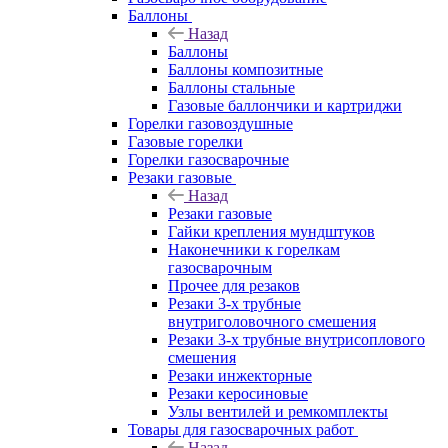
Баллоны
Назад
Баллоны
Баллоны композитные
Баллоны стальные
Газовые баллончики и картриджи
Горелки газовоздушные
Газовые горелки
Горелки газосварочные
Резаки газовые
Назад
Резаки газовые
Гайки крепления мундштуков
Наконечники к горелкам
газосварочным
Прочее для резаков
Резаки 3-х трубные
внутриголовочного смешения
Резаки 3-х трубные внутрисоплового
смешения
Резаки инжекторные
Резаки керосиновые
Узлы вентилей и ремкомплекты
Товары для газосварочных работ
Назад