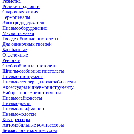
Разметка
Ролики подающие
Сварочная химия
Термопеналы
Электрододержатели
Пневмооборудование
Масла и смазки
Гвоздезабивные пистолеты
Для одиночных гвоздей
Барабанные
Отделочные
Реечные
Скобозабивные пистолеты
Шпилькозабивные пистолеты
Пневмоинструмент
Пневмостеплеры, гвоздезабиватели
Аксессуары к пневмоинструменту
Наборы пневмоинструмента
Пневмогайковерты
Пневмодрели
Пневмошлифмашины
Пневмомолотки
Компрессоры
Автомобильные компрессоры
Безмасляные компрессоры