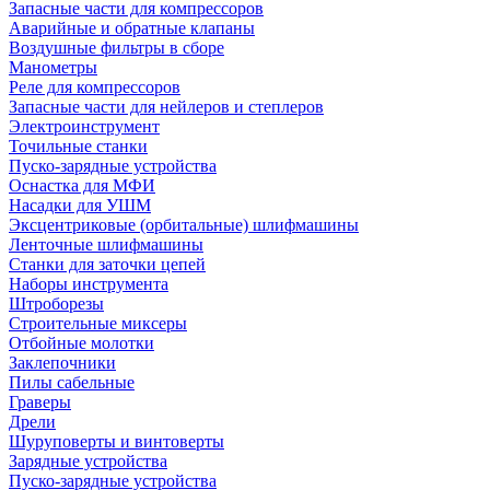
Запасные части для компрессоров
Аварийные и обратные клапаны
Воздушные фильтры в сборе
Манометры
Реле для компрессоров
Запасные части для нейлеров и степлеров
Электроинструмент
Точильные станки
Пуско-зарядные устройства
Оснастка для МФИ
Насадки для УШМ
Эксцентриковые (орбитальные) шлифмашины
Ленточные шлифмашины
Станки для заточки цепей
Наборы инструмента
Штроборезы
Строительные миксеры
Отбойные молотки
Заклепочники
Пилы сабельные
Граверы
Дрели
Шуруповерты и винтоверты
Зарядные устройства
Пуско-зарядные устройства