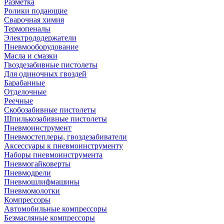
Разметка
Ролики подающие
Сварочная химия
Термопеналы
Электрододержатели
Пневмооборудование
Масла и смазки
Гвоздезабивные пистолеты
Для одиночных гвоздей
Барабанные
Отделочные
Реечные
Скобозабивные пистолеты
Шпилькозабивные пистолеты
Пневмоинструмент
Пневмостеплеры, гвоздезабиватели
Аксессуары к пневмоинструменту
Наборы пневмоинструмента
Пневмогайковерты
Пневмодрели
Пневмошлифмашины
Пневмомолотки
Компрессоры
Автомобильные компрессоры
Безмасляные компрессоры