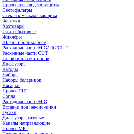
Прочее для средств защиты
Светофильтры
Стёкла к маскам сварщика
Фартуки
Хозтовары
Плиты бытовые
Жиклёры
Шланги поливочные
Расходные части MIG/TIG/CUT
Расходные части CUT
Головки плазмотронов
Диффузоры
Катоды
Наборы
Наборы балеринок
Насадки
Прочее CUT
Сопла
Расходные части MIG
Вставки под наконечники
Гусаки
Диффузоры газовые
Каналы направляющие
Прочее MIG
Сварочные наконечники