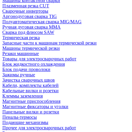
Машины контактной сварки
Плазменная резка CUT
Сварочные инверторы
Аргонодуговая сварка TIG
Полуавтоматическая сварка MIG/MAG
Ручная дуговая сварка MMA
Сварка под флюсом SAW
Термическая резка
Запасные части к машинам термической резки
Машины термической резки
Резаки машинные
Товары для электросварочных работ
Блок жидкостного охлаждения
Блок подачи проволоки
Зажимы ручные
Зачистка сварочных швов
Кабели, комплекты кабелей
Кабельные вилки и розетки
Клеммы заземления
Магнитные приспособления
Магнитные фиксаторы и уголки
Панельные вилки и розетки
Пеналы-термосы
Подающие механизмы
Прочее для электросварочных работ