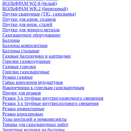
ВОЛЬФРАМ WZ-8 (белый)
ВОЛЬФРАМ WR-2 (бирюзовый)
Прутки сварочные (TIG, газосварка)
Прутки для алюм. сплавов
Прутки для нерж. сталей
Прутки для черного металла
Газосварочное оборудование
Баллоны
Баллоны композитные
Баллоны стальные
Газовые баллончики и картриджи
Горелки газовоздушные
Газовые горелки
Горелки газосварочные
Резаки газовые
Гайки крепления мундштуков
Наконечники к горелкам газосварочным
Прочее для резаков
Резаки 3-х трубные внутриголовочного смешения
Резаки 3-х трубные внутрисоплового смешения
Резаки инжекторные
Резаки керосиновые
Узлы вентилей и ремкомплекты
Товары для газосварочных работ
Защитные колпаки на баллоны