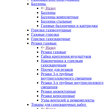
Баллоны
Назад
Баллоны
Баллоны композитные
Баллоны стальные
Газовые баллончики и картриджи
Горелки газовоздушные
Газовые горелки
Горелки газосварочные
Резаки газовые
Назад
Резаки газовые
Гайки крепления мундштуков
Наконечники к горелкам
газосварочным
Прочее для резаков
Резаки 3-х трубные
внутриголовочного смешения
Резаки 3-х трубные внутрисоплового
смешения
Резаки инжекторные
Резаки керосиновые
Узлы вентилей и ремкомплекты
Товары для газосварочных работ
Назад