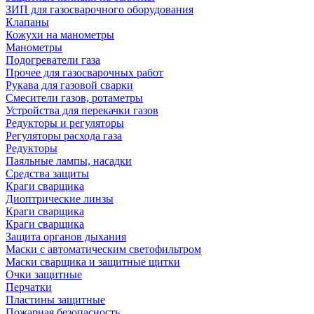
ЗИП для газосварочного оборудования
Клапаны
Кожухи на манометры
Манометры
Подогреватели газа
Прочее для газосварочных работ
Рукава для газовой сварки
Смесители газов, ротаметры
Устройства для перекачки газов
Редукторы и регуляторы
Регуляторы расхода газа
Редукторы
Паяльные лампы, насадки
Средства защиты
Краги сварщика
Диоптрические линзы
Краги сварщика
Краги сварщика
Защита органов дыхания
Маски с автоматическим светофильтром
Маски сварщика и защитные щитки
Очки защитные
Перчатки
Пластины защитные
Пожарная безопасность