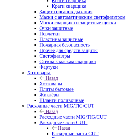
Краги сварщика
Краги сварщика
Защита органов дыхания
Маски с автоматическим светофильтром
Маски сварщика и защитные щитки
Очки защитные
Перчатки
Пластины защитные
Пожарная безопасность
Прочее для средств защиты
Светофильтры
Стёкла к маскам сварщика
Фартуки
Хозтовары
Назад
Хозтовары
Плиты бытовые
Жиклёры
Шланги поливочные
Расходные части MIG/TIG/CUT
Назад
Расходные части MIG/TIG/CUT
Расходные части CUT
Назад
Расходные части CUT