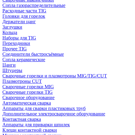
Сопла газораспределительные
Расходные части TIG
Головки для горелок
Держатели цанг
Заглушки
Кольца
Наборы для TIG
Переходники
Прочее TIG
Соединители быстросъёмные
Сопла керамические
Цанги
Штуцеры
Сварочные горелки и плазмотроны MIG/TIG/CUT
Плазмотроны CUT
Сварочные горелки MIG
Сварочные горелки TIG
Сварочное оборудование
Автоматическая сварка
Аппараты для сварки пластиковых труб
Дополнительное электросварочное оборудование
Контактная сварка
Аппараты для приварки шпилек
Клещи контактной сварки