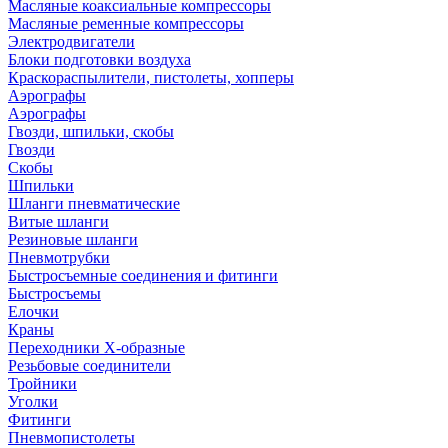
Масляные коаксиальные компрессоры
Масляные ременные компрессоры
Электродвигатели
Блоки подготовки воздуха
Краскораспылители, пистолеты, хопперы
Аэрографы
Аэрографы
Гвозди, шпильки, скобы
Гвозди
Скобы
Шпильки
Шланги пневматические
Витые шланги
Резиновые шланги
Пневмотрубки
Быстросъемные соединения и фитинги
Быстросъемы
Елочки
Краны
Переходники Х-образные
Резьбовые соединители
Тройники
Уголки
Фитинги
Пневмопистолеты