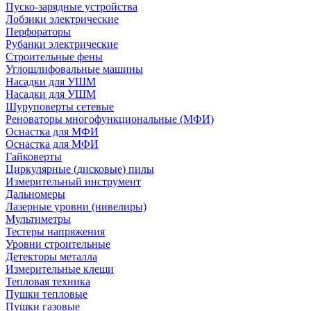
Пуско-зарядные устройства
Лобзики электрические
Перфораторы
Рубанки электрические
Строительные фены
Углошлифовальные машины
Насадки для УШМ
Насадки для УШМ
Шуруповерты сетевые
Реноваторы многофункциональные (МФИ)
Оснастка для МФИ
Оснастка для МФИ
Гайковерты
Циркулярные (дисковые) пилы
Измерительный инструмент
Дальномеры
Лазерные уровни (нивелиры)
Мультиметры
Тестеры напряжения
Уровни строительные
Детекторы металла
Измерительные клещи
Тепловая техника
Пушки тепловые
Пушки газовые