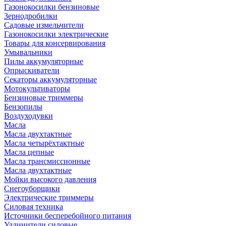
Газонокосилки бензиновые
Зернодробилки
Садовые измельчители
Газонокосилки электрические
Товары для консервирования
Умывальники
Пилы аккумуляторные
Опрыскиватели
Секаторы аккумуляторные
Мотокультиваторы
Бензиновые триммеры
Бензопилы
Воздуходувки
Масла
Масла двухтактные
Масла четырёхтактные
Масла цепные
Масла трансмиссионные
Масла двухтактные
Мойки высокого давления
Снегоуборщики
Электрические триммеры
Силовая техника
Источники бесперебойного питания
Удлинители силовые