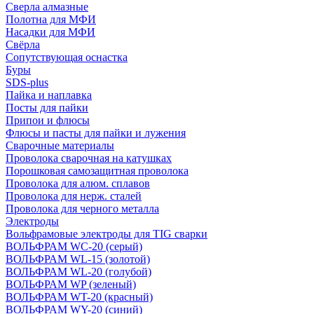
Сверла алмазные
Полотна для МФИ
Насадки для МФИ
Свёрла
Сопутствующая оснастка
Буры
SDS-plus
Пайка и наплавка
Посты для пайки
Припои и флюсы
Флюсы и пасты для пайки и лужения
Сварочные материалы
Проволока сварочная на катушках
Порошковая самозащитная проволока
Проволока для алюм. сплавов
Проволока для нерж. сталей
Проволока для черного металла
Электроды
Вольфрамовые электроды для TIG сварки
ВОЛЬФРАМ WC-20 (серый)
ВОЛЬФРАМ WL-15 (золотой)
ВОЛЬФРАМ WL-20 (голубой)
ВОЛЬФРАМ WP (зеленый)
ВОЛЬФРАМ WT-20 (красный)
ВОЛЬФРАМ WY-20 (синий)