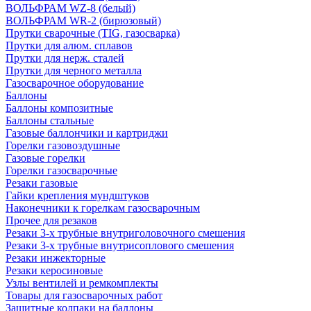
ВОЛЬФРАМ WZ-8 (белый)
ВОЛЬФРАМ WR-2 (бирюзовый)
Прутки сварочные (TIG, газосварка)
Прутки для алюм. сплавов
Прутки для нерж. сталей
Прутки для черного металла
Газосварочное оборудование
Баллоны
Баллоны композитные
Баллоны стальные
Газовые баллончики и картриджи
Горелки газовоздушные
Газовые горелки
Горелки газосварочные
Резаки газовые
Гайки крепления мундштуков
Наконечники к горелкам газосварочным
Прочее для резаков
Резаки 3-х трубные внутриголовочного смешения
Резаки 3-х трубные внутрисоплового смешения
Резаки инжекторные
Резаки керосиновые
Узлы вентилей и ремкомплекты
Товары для газосварочных работ
Защитные колпаки на баллоны