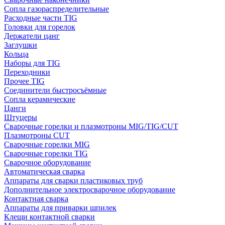
Сопла газораспределительные
Расходные части TIG
Головки для горелок
Держатели цанг
Заглушки
Кольца
Наборы для TIG
Переходники
Прочее TIG
Соединители быстросъёмные
Сопла керамические
Цанги
Штуцеры
Сварочные горелки и плазмотроны MIG/TIG/CUT
Плазмотроны CUT
Сварочные горелки MIG
Сварочные горелки TIG
Сварочное оборудование
Автоматическая сварка
Аппараты для сварки пластиковых труб
Дополнительное электросварочное оборудование
Контактная сварка
Аппараты для приварки шпилек
Клещи контактной сварки