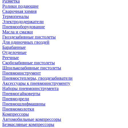
Разметка
Ролики подающие
Сварочная химия
Термопеналы
Электрододержатели
Пневмооборудование
Масла и смазки
Гвоздезабивные пистолеты
Для одиночных гвоздей
Барабанные
Отделочные
Реечные
Скобозабивные пистолеты
Шпилькозабивные пистолеты
Пневмоинструмент
Пневмостеплеры, гвоздезабиватели
Аксессуары к пневмоинструменту
Наборы пневмоинструмента
Пневмогайковерты
Пневмодрели
Пневмошлифмашины
Пневмомолотки
Компрессоры
Автомобильные компрессоры
Безмасляные компрессоры