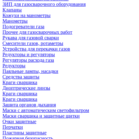
ЗИП для газосварочного оборудования
Клапаны
Кожухи на манометры
Манометры
Подогреватели газа
Прочее для газосварочных работ
Рукава для газовой сварки
Смесители газов, ротаметры
Устройства для перекачки газов
Редукторы и регуляторы
Регуляторы расхода газа
Редукторы
Паяльные лампы, насадки
Средства защиты
Краги сварщика
Диоптрические линзы
Краги сварщика
Краги сварщика
Защита органов дыхания
Маски с автоматическим светофильтром
Маски сварщика и защитные щитки
Очки защитные
Перчатки
Пластины защитные
Пожарная безопасность