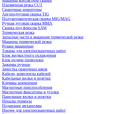
Машины контактной сварки
Плазменная резка CUT
Сварочные инверторы
Аргонодуговая сварка TIG
Полуавтоматическая сварка MIG/MAG
Ручная дуговая сварка MMA
Сварка под флюсом SAW
Термическая резка
Запасные части к машинам термической резки
Машины термической резки
Резаки машинные
Товары для электросварочных работ
Блок жидкостного охлаждения
Блок подачи проволоки
Зажимы ручные
Зачистка сварочных швов
Кабели, комплекты кабелей
Кабельные вилки и розетки
Клеммы заземления
Магнитные приспособления
Магнитные фиксаторы и уголки
Панельные вилки и розетки
Пеналы-термосы
Подающие механизмы
Прочее для электросварочных работ