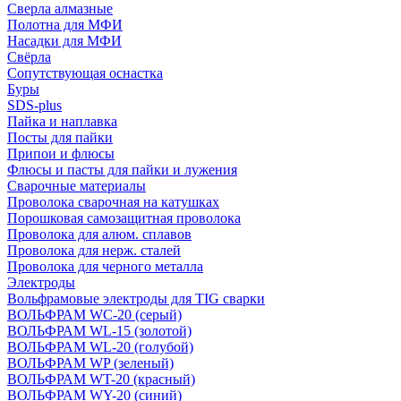
Сверла алмазные
Полотна для МФИ
Насадки для МФИ
Свёрла
Сопутствующая оснастка
Буры
SDS-plus
Пайка и наплавка
Посты для пайки
Припои и флюсы
Флюсы и пасты для пайки и лужения
Сварочные материалы
Проволока сварочная на катушках
Порошковая самозащитная проволока
Проволока для алюм. сплавов
Проволока для нерж. сталей
Проволока для черного металла
Электроды
Вольфрамовые электроды для TIG сварки
ВОЛЬФРАМ WC-20 (серый)
ВОЛЬФРАМ WL-15 (золотой)
ВОЛЬФРАМ WL-20 (голубой)
ВОЛЬФРАМ WP (зеленый)
ВОЛЬФРАМ WT-20 (красный)
ВОЛЬФРАМ WY-20 (синий)