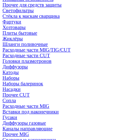
Прочее для средств защиты
Светофильтры
Стёкла к маскам сварщика
Фартуки
Хозтовары
Плиты бытовые
Жиклёры
Шланги поливочные
Расходные части MIG/TIG/CUT
Расходные части CUT
Головки плазмотронов
Диффузоры
Катоды
Наборы
Наборы балеринок
Насадки
Прочее CUT
Сопла
Расходные части MIG
Вставки под наконечники
Гусаки
Диффузоры газовые
Каналы направляющие
Прочее MIG
Сварочные наконечники