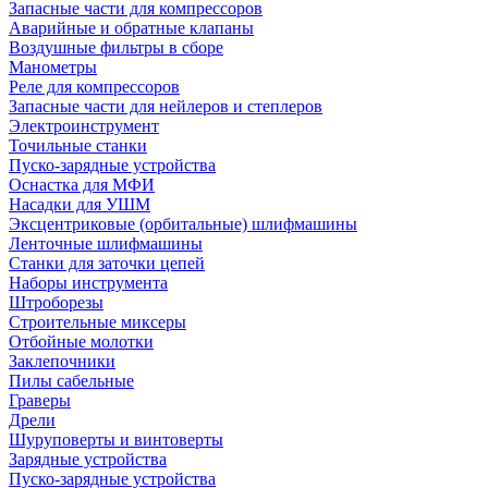
Запасные части для компрессоров
Аварийные и обратные клапаны
Воздушные фильтры в сборе
Манометры
Реле для компрессоров
Запасные части для нейлеров и степлеров
Электроинструмент
Точильные станки
Пуско-зарядные устройства
Оснастка для МФИ
Насадки для УШМ
Эксцентриковые (орбитальные) шлифмашины
Ленточные шлифмашины
Станки для заточки цепей
Наборы инструмента
Штроборезы
Строительные миксеры
Отбойные молотки
Заклепочники
Пилы сабельные
Граверы
Дрели
Шуруповерты и винтоверты
Зарядные устройства
Пуско-зарядные устройства