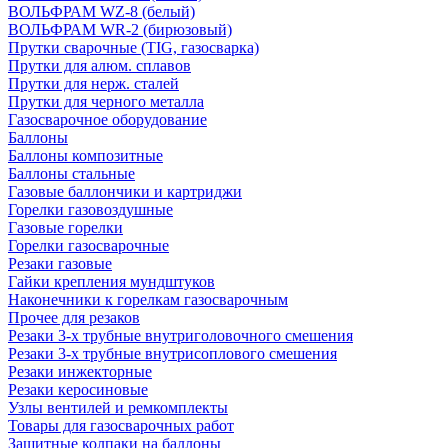
ВОЛЬФРАМ WZ-8 (белый)
ВОЛЬФРАМ WR-2 (бирюзовый)
Прутки сварочные (TIG, газосварка)
Прутки для алюм. сплавов
Прутки для нерж. сталей
Прутки для черного металла
Газосварочное оборудование
Баллоны
Баллоны композитные
Баллоны стальные
Газовые баллончики и картриджи
Горелки газовоздушные
Газовые горелки
Горелки газосварочные
Резаки газовые
Гайки крепления мундштуков
Наконечники к горелкам газосварочным
Прочее для резаков
Резаки 3-х трубные внутриголовочного смешения
Резаки 3-х трубные внутрисоплового смешения
Резаки инжекторные
Резаки керосиновые
Узлы вентилей и ремкомплекты
Товары для газосварочных работ
Защитные колпаки на баллоны