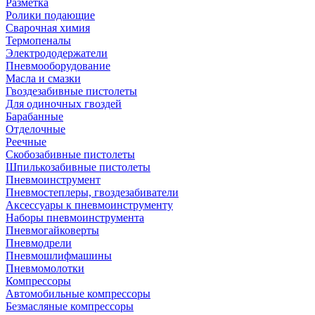
Разметка
Ролики подающие
Сварочная химия
Термопеналы
Электрододержатели
Пневмооборудование
Масла и смазки
Гвоздезабивные пистолеты
Для одиночных гвоздей
Барабанные
Отделочные
Реечные
Скобозабивные пистолеты
Шпилькозабивные пистолеты
Пневмоинструмент
Пневмостеплеры, гвоздезабиватели
Аксессуары к пневмоинструменту
Наборы пневмоинструмента
Пневмогайковерты
Пневмодрели
Пневмошлифмашины
Пневмомолотки
Компрессоры
Автомобильные компрессоры
Безмасляные компрессоры