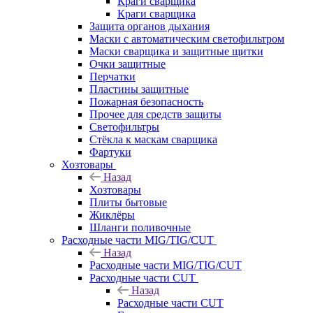
Краги сварщика
Краги сварщика
Защита органов дыхания
Маски с автоматическим светофильтром
Маски сварщика и защитные щитки
Очки защитные
Перчатки
Пластины защитные
Пожарная безопасность
Прочее для средств защиты
Светофильтры
Стёкла к маскам сварщика
Фартуки
Хозтовары
Назад
Хозтовары
Плиты бытовые
Жиклёры
Шланги поливочные
Расходные части MIG/TIG/CUT
Назад
Расходные части MIG/TIG/CUT
Расходные части CUT
Назад
Расходные части CUT