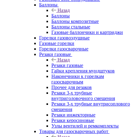
Баллоны
Назад
Баллоны
Баллоны композитные
Баллоны стальные
Газовые баллончики и картриджи
Горелки газовоздушные
Газовые горелки
Горелки газосварочные
Резаки газовые
Назад
Резаки газовые
Гайки крепления мундштуков
Наконечники к горелкам
газосварочным
Прочее для резаков
Резаки 3-х трубные
внутриголовочного смешения
Резаки 3-х трубные внутрисоплового
смешения
Резаки инжекторные
Резаки керосиновые
Узлы вентилей и ремкомплекты
Товары для газосварочных работ
Назад