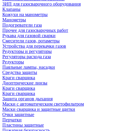
ЗИП для газосварочного оборудования
Клапаны
Кожухи на манометры
Манометры
Подогреватели газа
Прочее для газосварочных работ
Рукава для газовой сварки
Смесители газов, ротаметры
Устройства для перекачки газов
Редукторы и регуляторы
Регуляторы расхода газа
Редукторы
Паяльные лампы, насадки
Средства защиты
Краги сварщика
Диоптрические линзы
Краги сварщика
Краги сварщика
Защита органов дыхания
Маски с автоматическим светофильтром
Маски сварщика и защитные щитки
Очки защитные
Перчатки
Пластины защитные
Пожарная безопасность