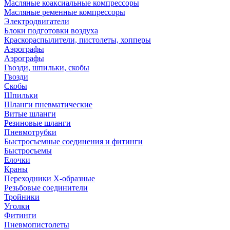
Масляные коаксиальные компрессоры
Масляные ременные компрессоры
Электродвигатели
Блоки подготовки воздуха
Краскораспылители, пистолеты, хопперы
Аэрографы
Аэрографы
Гвозди, шпильки, скобы
Гвозди
Скобы
Шпильки
Шланги пневматические
Витые шланги
Резиновые шланги
Пневмотрубки
Быстросъемные соединения и фитинги
Быстросъемы
Елочки
Краны
Переходники Х-образные
Резьбовые соединители
Тройники
Уголки
Фитинги
Пневмопистолеты