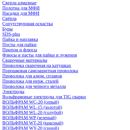
Сверла алмазные
Полотна для МФИ
Насадки для МФИ
Свёрла
Сопутствующая оснастка
Буры
SDS-plus
Пайка и наплавка
Посты для пайки
Припои и флюсы
Флюсы и пасты для пайки и лужения
Сварочные материалы
Проволока сварочная на катушках
Порошковая самозащитная проволока
Проволока для алюм. сплавов
Проволока для нерж. сталей
Проволока для черного металла
Электроды
Вольфрамовые электроды для TIG сварки
ВОЛЬФРАМ WC-20 (серый)
ВОЛЬФРАМ WL-15 (золотой)
ВОЛЬФРАМ WL-20 (голубой)
ВОЛЬФРАМ WP (зеленый)
ВОЛЬФРАМ WT-20 (красный)
ВОЛЬФРАМ WY-20 (синий)