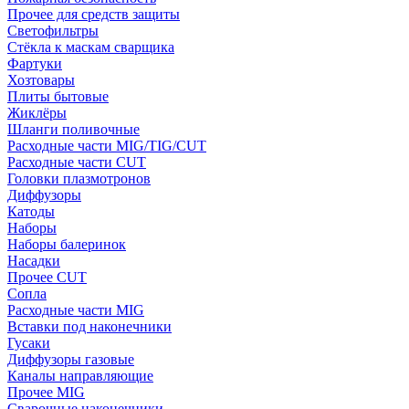
Прочее для средств защиты
Светофильтры
Стёкла к маскам сварщика
Фартуки
Хозтовары
Плиты бытовые
Жиклёры
Шланги поливочные
Расходные части MIG/TIG/CUT
Расходные части CUT
Головки плазмотронов
Диффузоры
Катоды
Наборы
Наборы балеринок
Насадки
Прочее CUT
Сопла
Расходные части MIG
Вставки под наконечники
Гусаки
Диффузоры газовые
Каналы направляющие
Прочее MIG
Сварочные наконечники