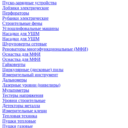
Пуско-зарядные устройства
Лобзики электрические
Перфораторы
Рубанки электрические
Строительные фены
Углошлифовальные машины
Насадки для УШМ
Насадки для УШМ
Шуруповерты сетевые
Реноваторы многофункциональные (МФИ)
Оснастка для МФИ
Оснастка для МФИ
Гайковерты
Циркулярные (дисковые) пилы
Измерительный инструмент
Дальномеры
Лазерные уровни (нивелиры)
Мультиметры
Тестеры напряжения
Уровни строительные
Детекторы металла
Измерительные клещи
Тепловая техника
Пушки тепловые
Пушки газовые