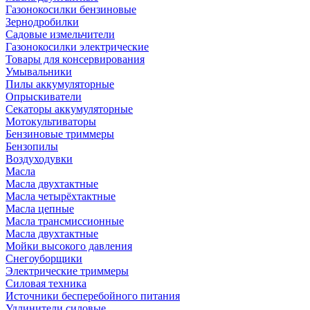
Газонокосилки бензиновые
Зернодробилки
Садовые измельчители
Газонокосилки электрические
Товары для консервирования
Умывальники
Пилы аккумуляторные
Опрыскиватели
Секаторы аккумуляторные
Мотокультиваторы
Бензиновые триммеры
Бензопилы
Воздуходувки
Масла
Масла двухтактные
Масла четырёхтактные
Масла цепные
Масла трансмиссионные
Масла двухтактные
Мойки высокого давления
Снегоуборщики
Электрические триммеры
Силовая техника
Источники бесперебойного питания
Удлинители силовые