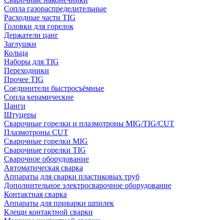
Сопла газораспределительные
Расходные части TIG
Головки для горелок
Держатели цанг
Заглушки
Кольца
Наборы для TIG
Переходники
Прочее TIG
Соединители быстросъёмные
Сопла керамические
Цанги
Штуцеры
Сварочные горелки и плазмотроны MIG/TIG/CUT
Плазмотроны CUT
Сварочные горелки MIG
Сварочные горелки TIG
Сварочное оборудование
Автоматическая сварка
Аппараты для сварки пластиковых труб
Дополнительное электросварочное оборудование
Контактная сварка
Аппараты для приварки шпилек
Клещи контактной сварки