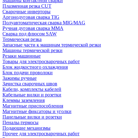
Машины контактной сварки
Плазменная резка CUT
Сварочные инверторы
Аргонодуговая сварка TIG
Полуавтоматическая сварка MIG/MAG
Ручная дуговая сварка MMA
Сварка под флюсом SAW
Термическая резка
Запасные части к машинам термической резки
Машины термической резки
Резаки машинные
Товары для электросварочных работ
Блок жидкостного охлаждения
Блок подачи проволоки
Зажимы ручные
Зачистка сварочных швов
Кабели, комплекты кабелей
Кабельные вилки и розетки
Клеммы заземления
Магнитные приспособления
Магнитные фиксаторы и уголки
Панельные вилки и розетки
Пеналы-термосы
Подающие механизмы
Прочее для электросварочных работ