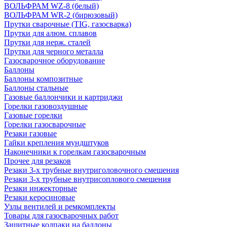
ВОЛЬФРАМ WZ-8 (белый)
ВОЛЬФРАМ WR-2 (бирюзовый)
Прутки сварочные (TIG, газосварка)
Прутки для алюм. сплавов
Прутки для нерж. сталей
Прутки для черного металла
Газосварочное оборудование
Баллоны
Баллоны композитные
Баллоны стальные
Газовые баллончики и картриджи
Горелки газовоздушные
Газовые горелки
Горелки газосварочные
Резаки газовые
Гайки крепления мундштуков
Наконечники к горелкам газосварочным
Прочее для резаков
Резаки 3-х трубные внутриголовочного смешения
Резаки 3-х трубные внутрисоплового смешения
Резаки инжекторные
Резаки керосиновые
Узлы вентилей и ремкомплекты
Товары для газосварочных работ
Защитные колпаки на баллоны