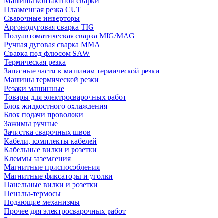
Машины контактной сварки
Плазменная резка CUT
Сварочные инверторы
Аргонодуговая сварка TIG
Полуавтоматическая сварка MIG/MAG
Ручная дуговая сварка MMA
Сварка под флюсом SAW
Термическая резка
Запасные части к машинам термической резки
Машины термической резки
Резаки машинные
Товары для электросварочных работ
Блок жидкостного охлаждения
Блок подачи проволоки
Зажимы ручные
Зачистка сварочных швов
Кабели, комплекты кабелей
Кабельные вилки и розетки
Клеммы заземления
Магнитные приспособления
Магнитные фиксаторы и уголки
Панельные вилки и розетки
Пеналы-термосы
Подающие механизмы
Прочее для электросварочных работ