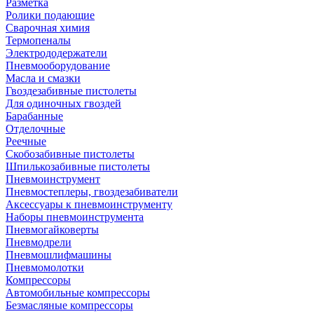
Разметка
Ролики подающие
Сварочная химия
Термопеналы
Электрододержатели
Пневмооборудование
Масла и смазки
Гвоздезабивные пистолеты
Для одиночных гвоздей
Барабанные
Отделочные
Реечные
Скобозабивные пистолеты
Шпилькозабивные пистолеты
Пневмоинструмент
Пневмостеплеры, гвоздезабиватели
Аксессуары к пневмоинструменту
Наборы пневмоинструмента
Пневмогайковерты
Пневмодрели
Пневмошлифмашины
Пневмомолотки
Компрессоры
Автомобильные компрессоры
Безмасляные компрессоры