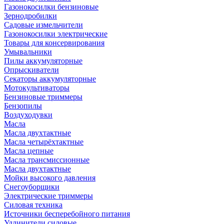
Газонокосилки бензиновые
Зернодробилки
Садовые измельчители
Газонокосилки электрические
Товары для консервирования
Умывальники
Пилы аккумуляторные
Опрыскиватели
Секаторы аккумуляторные
Мотокультиваторы
Бензиновые триммеры
Бензопилы
Воздуходувки
Масла
Масла двухтактные
Масла четырёхтактные
Масла цепные
Масла трансмиссионные
Масла двухтактные
Мойки высокого давления
Снегоуборщики
Электрические триммеры
Силовая техника
Источники бесперебойного питания
Удлинители силовые