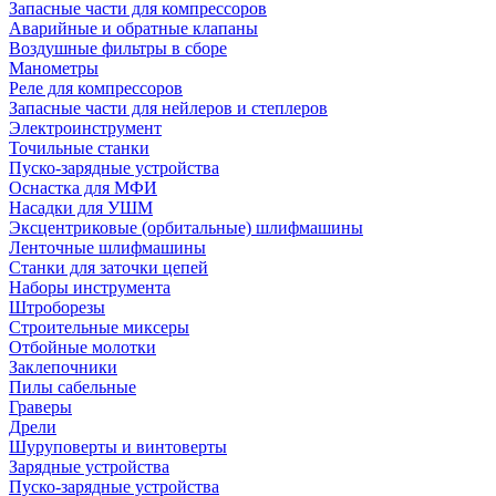
Запасные части для компрессоров
Аварийные и обратные клапаны
Воздушные фильтры в сборе
Манометры
Реле для компрессоров
Запасные части для нейлеров и степлеров
Электроинструмент
Точильные станки
Пуско-зарядные устройства
Оснастка для МФИ
Насадки для УШМ
Эксцентриковые (орбитальные) шлифмашины
Ленточные шлифмашины
Станки для заточки цепей
Наборы инструмента
Штроборезы
Строительные миксеры
Отбойные молотки
Заклепочники
Пилы сабельные
Граверы
Дрели
Шуруповерты и винтоверты
Зарядные устройства
Пуско-зарядные устройства