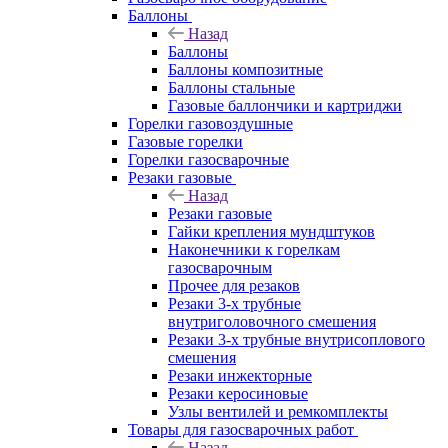
Баллоны
Назад
Баллоны
Баллоны композитные
Баллоны стальные
Газовые баллончики и картриджи
Горелки газовоздушные
Газовые горелки
Горелки газосварочные
Резаки газовые
Назад
Резаки газовые
Гайки крепления мундштуков
Наконечники к горелкам
газосварочным
Прочее для резаков
Резаки 3-х трубные
внутриголовочного смешения
Резаки 3-х трубные внутрисоплового
смешения
Резаки инжекторные
Резаки керосиновые
Узлы вентилей и ремкомплекты
Товары для газосварочных работ
Назад