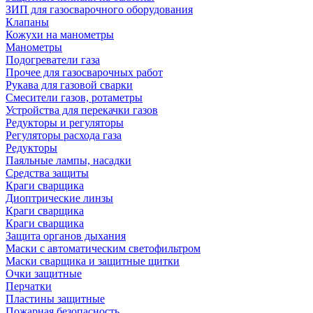
ЗИП для газосварочного оборудования
Клапаны
Кожухи на манометры
Манометры
Подогреватели газа
Прочее для газосварочных работ
Рукава для газовой сварки
Смесители газов, ротаметры
Устройства для перекачки газов
Редукторы и регуляторы
Регуляторы расхода газа
Редукторы
Паяльные лампы, насадки
Средства защиты
Краги сварщика
Диоптрические линзы
Краги сварщика
Краги сварщика
Защита органов дыхания
Маски с автоматическим светофильтром
Маски сварщика и защитные щитки
Очки защитные
Перчатки
Пластины защитные
Пожарная безопасность