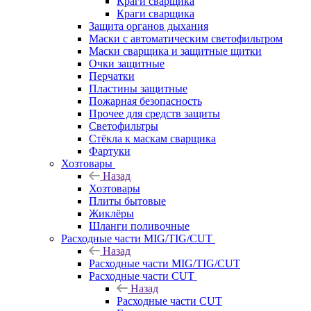
Краги сварщика
Краги сварщика
Защита органов дыхания
Маски с автоматическим светофильтром
Маски сварщика и защитные щитки
Очки защитные
Перчатки
Пластины защитные
Пожарная безопасность
Прочее для средств защиты
Светофильтры
Стёкла к маскам сварщика
Фартуки
Хозтовары
Назад
Хозтовары
Плиты бытовые
Жиклёры
Шланги поливочные
Расходные части MIG/TIG/CUT
Назад
Расходные части MIG/TIG/CUT
Расходные части CUT
Назад
Расходные части CUT