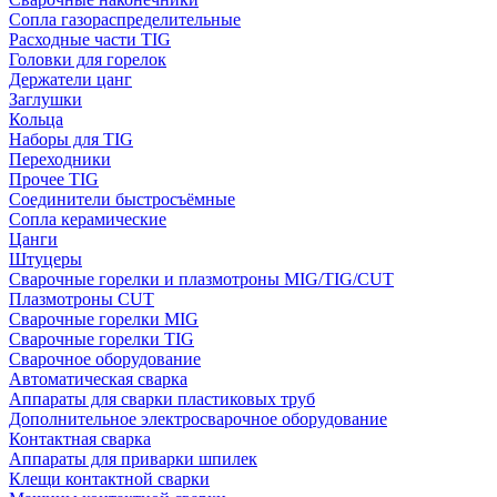
Сопла газораспределительные
Расходные части TIG
Головки для горелок
Держатели цанг
Заглушки
Кольца
Наборы для TIG
Переходники
Прочее TIG
Соединители быстросъёмные
Сопла керамические
Цанги
Штуцеры
Сварочные горелки и плазмотроны MIG/TIG/CUT
Плазмотроны CUT
Сварочные горелки MIG
Сварочные горелки TIG
Сварочное оборудование
Автоматическая сварка
Аппараты для сварки пластиковых труб
Дополнительное электросварочное оборудование
Контактная сварка
Аппараты для приварки шпилек
Клещи контактной сварки