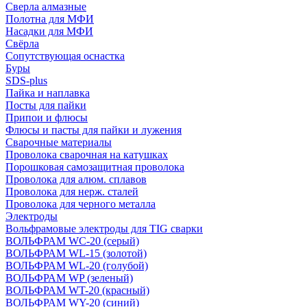
Сверла алмазные
Полотна для МФИ
Насадки для МФИ
Свёрла
Сопутствующая оснастка
Буры
SDS-plus
Пайка и наплавка
Посты для пайки
Припои и флюсы
Флюсы и пасты для пайки и лужения
Сварочные материалы
Проволока сварочная на катушках
Порошковая самозащитная проволока
Проволока для алюм. сплавов
Проволока для нерж. сталей
Проволока для черного металла
Электроды
Вольфрамовые электроды для TIG сварки
ВОЛЬФРАМ WC-20 (серый)
ВОЛЬФРАМ WL-15 (золотой)
ВОЛЬФРАМ WL-20 (голубой)
ВОЛЬФРАМ WP (зеленый)
ВОЛЬФРАМ WT-20 (красный)
ВОЛЬФРАМ WY-20 (синий)