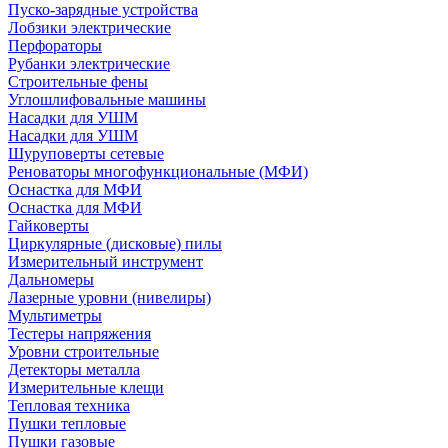
Пуско-зарядные устройства
Лобзики электрические
Перфораторы
Рубанки электрические
Строительные фены
Углошлифовальные машины
Насадки для УШМ
Насадки для УШМ
Шуруповерты сетевые
Реноваторы многофункциональные (МФИ)
Оснастка для МФИ
Оснастка для МФИ
Гайковерты
Циркулярные (дисковые) пилы
Измерительный инструмент
Дальномеры
Лазерные уровни (нивелиры)
Мультиметры
Тестеры напряжения
Уровни строительные
Детекторы металла
Измерительные клещи
Тепловая техника
Пушки тепловые
Пушки газовые