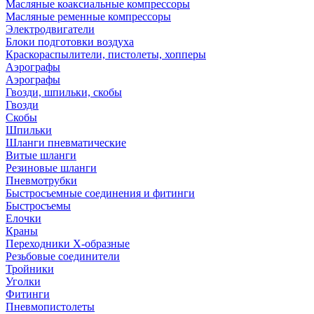
Масляные коаксиальные компрессоры
Масляные ременные компрессоры
Электродвигатели
Блоки подготовки воздуха
Краскораспылители, пистолеты, хопперы
Аэрографы
Аэрографы
Гвозди, шпильки, скобы
Гвозди
Скобы
Шпильки
Шланги пневматические
Витые шланги
Резиновые шланги
Пневмотрубки
Быстросъемные соединения и фитинги
Быстросъемы
Елочки
Краны
Переходники Х-образные
Резьбовые соединители
Тройники
Уголки
Фитинги
Пневмопистолеты