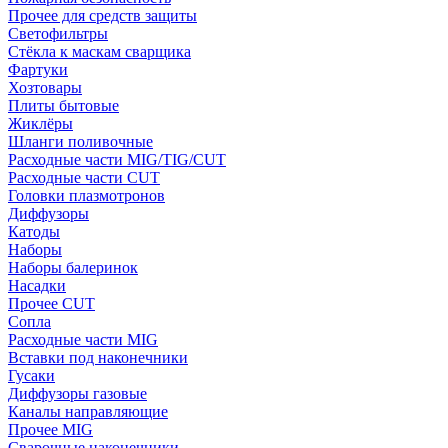
Прочее для средств защиты
Светофильтры
Стёкла к маскам сварщика
Фартуки
Хозтовары
Плиты бытовые
Жиклёры
Шланги поливочные
Расходные части MIG/TIG/CUT
Расходные части CUT
Головки плазмотронов
Диффузоры
Катоды
Наборы
Наборы балеринок
Насадки
Прочее CUT
Сопла
Расходные части MIG
Вставки под наконечники
Гусаки
Диффузоры газовые
Каналы направляющие
Прочее MIG
Сварочные наконечники