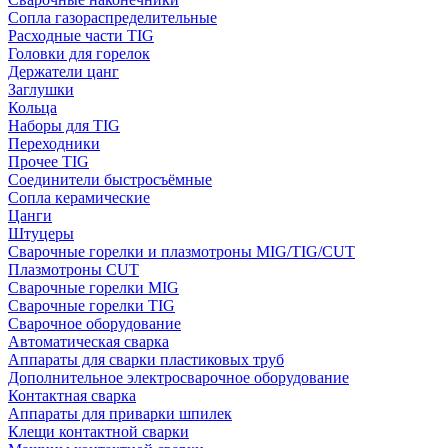
Сопла газораспределительные
Расходные части TIG
Головки для горелок
Держатели цанг
Заглушки
Кольца
Наборы для TIG
Переходники
Прочее TIG
Соединители быстросъёмные
Сопла керамические
Цанги
Штуцеры
Сварочные горелки и плазмотроны MIG/TIG/CUT
Плазмотроны CUT
Сварочные горелки MIG
Сварочные горелки TIG
Сварочное оборудование
Автоматическая сварка
Аппараты для сварки пластиковых труб
Дополнительное электросварочное оборудование
Контактная сварка
Аппараты для приварки шпилек
Клещи контактной сварки