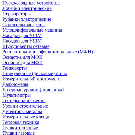
Пуско-зарядные устройства
Лобзики электрические
Перфораторы
Рубанки электрические
Строительные фены
Углошлифовальные машины
Насадки для УШМ
Насадки для УШМ
Шуруповерты сетевые
Реноваторы многофункциональные (МФИ)
Оснастка для МФИ
Оснастка для МФИ
Гайковерты
Циркулярные (дисковые) пилы
Измерительный инструмент
Дальномеры
Лазерные уровни (нивелиры)
Мультиметры
Тестеры напряжения
Уровни строительные
Детекторы металла
Измерительные клещи
Тепловая техника
Пушки тепловые
Пушки газовые