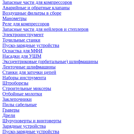
Запасные части для компрессоров
Аварийные и обратные клапаны
Воздушные фильтры в сборе
Манометры
Реле для компрессоров
Запасные части для нейлеров и степлеров
Электроинструмент
Точильные станки
Пуско-зарядные устройства
Оснастка для МФИ
Насадки для УШМ
Эксцентриковые (орбитальные) шлифмашины
Ленточные шлифмашины
Станки для заточки цепей
Наборы инструмента
Штроборезы
Строительные миксеры
Отбойные молотки
Заклепочники
Пилы сабельные
Граверы
Дрели
Шуруповерты и винтоверты
Зарядные устройства
Пуско-зарядные устройства