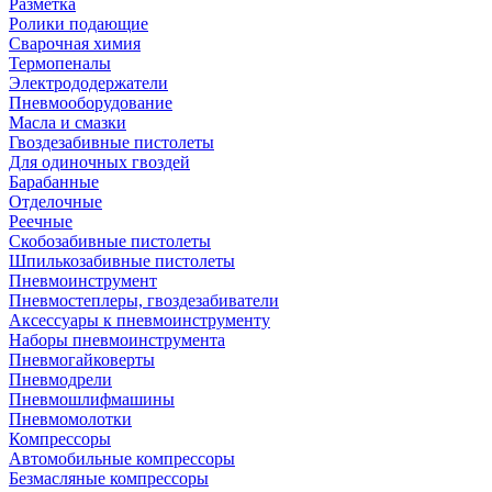
Разметка
Ролики подающие
Сварочная химия
Термопеналы
Электрододержатели
Пневмооборудование
Масла и смазки
Гвоздезабивные пистолеты
Для одиночных гвоздей
Барабанные
Отделочные
Реечные
Скобозабивные пистолеты
Шпилькозабивные пистолеты
Пневмоинструмент
Пневмостеплеры, гвоздезабиватели
Аксессуары к пневмоинструменту
Наборы пневмоинструмента
Пневмогайковерты
Пневмодрели
Пневмошлифмашины
Пневмомолотки
Компрессоры
Автомобильные компрессоры
Безмасляные компрессоры