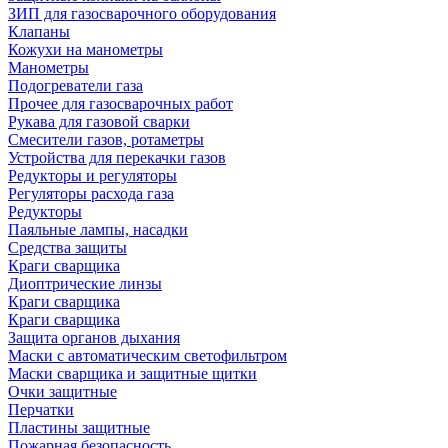
ЗИП для газосварочного оборудования
Клапаны
Кожухи на манометры
Манометры
Подогреватели газа
Прочее для газосварочных работ
Рукава для газовой сварки
Смесители газов, ротаметры
Устройства для перекачки газов
Редукторы и регуляторы
Регуляторы расхода газа
Редукторы
Паяльные лампы, насадки
Средства защиты
Краги сварщика
Диоптрические линзы
Краги сварщика
Краги сварщика
Защита органов дыхания
Маски с автоматическим светофильтром
Маски сварщика и защитные щитки
Очки защитные
Перчатки
Пластины защитные
Пожарная безопасность