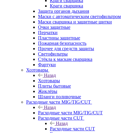
Краги сварщика
Краги сварщика
Защита органов дыхания
Маски с автоматическим светофильтром
Маски сварщика и защитные щитки
Очки защитные
Перчатки
Пластины защитные
Пожарная безопасность
Прочее для средств защиты
Светофильтры
Стёкла к маскам сварщика
Фартуки
Хозтовары
Назад
Хозтовары
Плиты бытовые
Жиклёры
Шланги поливочные
Расходные части MIG/TIG/CUT
Назад
Расходные части MIG/TIG/CUT
Расходные части CUT
Назад
Расходные части CUT