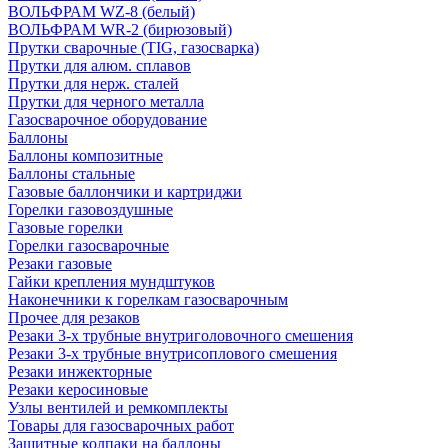
ВОЛЬФРАМ WZ-8 (белый)
ВОЛЬФРАМ WR-2 (бирюзовый)
Прутки сварочные (TIG, газосварка)
Прутки для алюм. сплавов
Прутки для нерж. сталей
Прутки для черного металла
Газосварочное оборудование
Баллоны
Баллоны композитные
Баллоны стальные
Газовые баллончики и картриджи
Горелки газовоздушные
Газовые горелки
Горелки газосварочные
Резаки газовые
Гайки крепления мундштуков
Наконечники к горелкам газосварочным
Прочее для резаков
Резаки 3-х трубные внутриголовочного смешения
Резаки 3-х трубные внутрисоплового смешения
Резаки инжекторные
Резаки керосиновые
Узлы вентилей и ремкомплекты
Товары для газосварочных работ
Защитные колпаки на баллоны