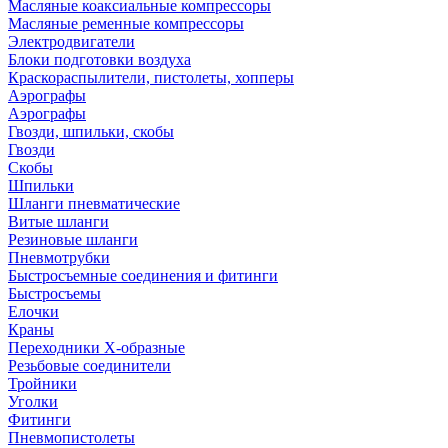
Масляные коаксиальные компрессоры
Масляные ременные компрессоры
Электродвигатели
Блоки подготовки воздуха
Краскораспылители, пистолеты, хопперы
Аэрографы
Аэрографы
Гвозди, шпильки, скобы
Гвозди
Скобы
Шпильки
Шланги пневматические
Витые шланги
Резиновые шланги
Пневмотрубки
Быстросъемные соединения и фитинги
Быстросъемы
Елочки
Краны
Переходники Х-образные
Резьбовые соединители
Тройники
Уголки
Фитинги
Пневмопистолеты