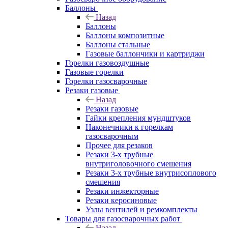
Баллоны
Назад
Баллоны
Баллоны композитные
Баллоны стальные
Газовые баллончики и картриджи
Горелки газовоздушные
Газовые горелки
Горелки газосварочные
Резаки газовые
Назад
Резаки газовые
Гайки крепления мундштуков
Наконечники к горелкам
газосварочным
Прочее для резаков
Резаки 3-х трубные
внутриголовочного смешения
Резаки 3-х трубные внутрисоплового
смешения
Резаки инжекторные
Резаки керосиновые
Узлы вентилей и ремкомплекты
Товары для газосварочных работ
Назад