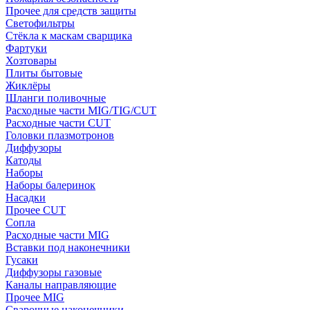
Прочее для средств защиты
Светофильтры
Стёкла к маскам сварщика
Фартуки
Хозтовары
Плиты бытовые
Жиклёры
Шланги поливочные
Расходные части MIG/TIG/CUT
Расходные части CUT
Головки плазмотронов
Диффузоры
Катоды
Наборы
Наборы балеринок
Насадки
Прочее CUT
Сопла
Расходные части MIG
Вставки под наконечники
Гусаки
Диффузоры газовые
Каналы направляющие
Прочее MIG
Сварочные наконечники