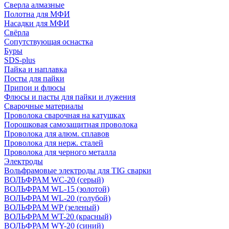
Сверла алмазные
Полотна для МФИ
Насадки для МФИ
Свёрла
Сопутствующая оснастка
Буры
SDS-plus
Пайка и наплавка
Посты для пайки
Припои и флюсы
Флюсы и пасты для пайки и лужения
Сварочные материалы
Проволока сварочная на катушках
Порошковая самозащитная проволока
Проволока для алюм. сплавов
Проволока для нерж. сталей
Проволока для черного металла
Электроды
Вольфрамовые электроды для TIG сварки
ВОЛЬФРАМ WC-20 (серый)
ВОЛЬФРАМ WL-15 (золотой)
ВОЛЬФРАМ WL-20 (голубой)
ВОЛЬФРАМ WP (зеленый)
ВОЛЬФРАМ WT-20 (красный)
ВОЛЬФРАМ WY-20 (синий)