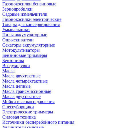
Газонокосилки бензиновые
Зернодробилки
Садовые измельчители
Газонокосилки электрические
Товары для консервирования
Умывальники
Пилы аккумуляторные
Опрыскиватели
Секаторы аккумуляторные
Мотокультиваторы
Бензиновые триммеры
Бензопилы
Воздуходувки
Масла
Масла двухтактные
Масла четырёхтактные
Масла цепные
Масла трансмиссионные
Масла двухтактные
Мойки высокого давления
Снегоуборщики
Электрические триммеры
Силовая техника
Источники бесперебойного питания
Удлинители силовые