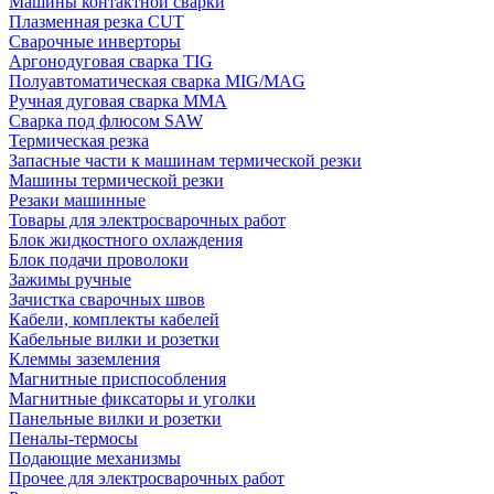
Машины контактной сварки
Плазменная резка CUT
Сварочные инверторы
Аргонодуговая сварка TIG
Полуавтоматическая сварка MIG/MAG
Ручная дуговая сварка MMA
Сварка под флюсом SAW
Термическая резка
Запасные части к машинам термической резки
Машины термической резки
Резаки машинные
Товары для электросварочных работ
Блок жидкостного охлаждения
Блок подачи проволоки
Зажимы ручные
Зачистка сварочных швов
Кабели, комплекты кабелей
Кабельные вилки и розетки
Клеммы заземления
Магнитные приспособления
Магнитные фиксаторы и уголки
Панельные вилки и розетки
Пеналы-термосы
Подающие механизмы
Прочее для электросварочных работ