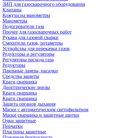
ЗИП для газосварочного оборудования
Клапаны
Кожухи на манометры
Манометры
Подогреватели газа
Прочее для газосварочных работ
Рукава для газовой сварки
Смесители газов, ротаметры
Устройства для перекачки газов
Редукторы и регуляторы
Регуляторы расхода газа
Редукторы
Паяльные лампы, насадки
Средства защиты
Краги сварщика
Диоптрические линзы
Краги сварщика
Краги сварщика
Защита органов дыхания
Маски с автоматическим светофильтром
Маски сварщика и защитные щитки
Очки защитные
Перчатки
Пластины защитные
Пожарная безопасность