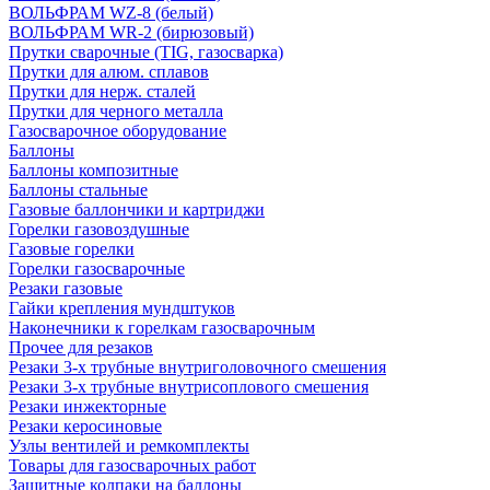
ВОЛЬФРАМ WZ-8 (белый)
ВОЛЬФРАМ WR-2 (бирюзовый)
Прутки сварочные (TIG, газосварка)
Прутки для алюм. сплавов
Прутки для нерж. сталей
Прутки для черного металла
Газосварочное оборудование
Баллоны
Баллоны композитные
Баллоны стальные
Газовые баллончики и картриджи
Горелки газовоздушные
Газовые горелки
Горелки газосварочные
Резаки газовые
Гайки крепления мундштуков
Наконечники к горелкам газосварочным
Прочее для резаков
Резаки 3-х трубные внутриголовочного смешения
Резаки 3-х трубные внутрисоплового смешения
Резаки инжекторные
Резаки керосиновые
Узлы вентилей и ремкомплекты
Товары для газосварочных работ
Защитные колпаки на баллоны