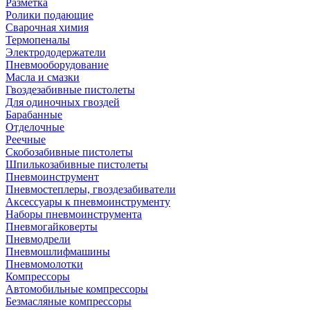
Разметка
Ролики подающие
Сварочная химия
Термопеналы
Электрододержатели
Пневмооборудование
Масла и смазки
Гвоздезабивные пистолеты
Для одиночных гвоздей
Барабанные
Отделочные
Реечные
Скобозабивные пистолеты
Шпилькозабивные пистолеты
Пневмоинструмент
Пневмостеплеры, гвоздезабиватели
Аксессуары к пневмоинструменту
Наборы пневмоинструмента
Пневмогайковерты
Пневмодрели
Пневмошлифмашины
Пневмомолотки
Компрессоры
Автомобильные компрессоры
Безмасляные компрессоры