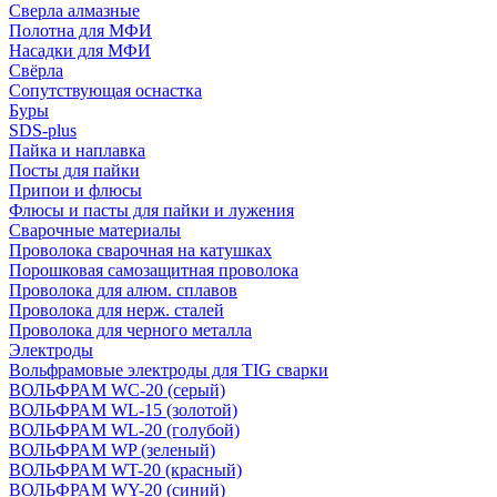
Сверла алмазные
Полотна для МФИ
Насадки для МФИ
Свёрла
Сопутствующая оснастка
Буры
SDS-plus
Пайка и наплавка
Посты для пайки
Припои и флюсы
Флюсы и пасты для пайки и лужения
Сварочные материалы
Проволока сварочная на катушках
Порошковая самозащитная проволока
Проволока для алюм. сплавов
Проволока для нерж. сталей
Проволока для черного металла
Электроды
Вольфрамовые электроды для TIG сварки
ВОЛЬФРАМ WC-20 (серый)
ВОЛЬФРАМ WL-15 (золотой)
ВОЛЬФРАМ WL-20 (голубой)
ВОЛЬФРАМ WP (зеленый)
ВОЛЬФРАМ WT-20 (красный)
ВОЛЬФРАМ WY-20 (синий)