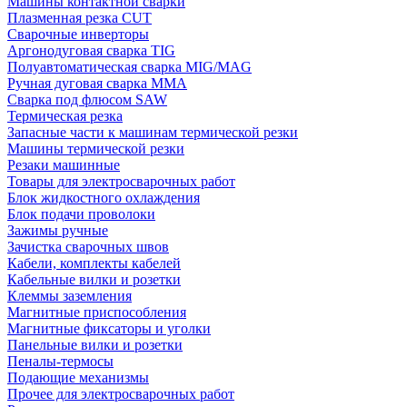
Машины контактной сварки
Плазменная резка CUT
Сварочные инверторы
Аргонодуговая сварка TIG
Полуавтоматическая сварка MIG/MAG
Ручная дуговая сварка MMA
Сварка под флюсом SAW
Термическая резка
Запасные части к машинам термической резки
Машины термической резки
Резаки машинные
Товары для электросварочных работ
Блок жидкостного охлаждения
Блок подачи проволоки
Зажимы ручные
Зачистка сварочных швов
Кабели, комплекты кабелей
Кабельные вилки и розетки
Клеммы заземления
Магнитные приспособления
Магнитные фиксаторы и уголки
Панельные вилки и розетки
Пеналы-термосы
Подающие механизмы
Прочее для электросварочных работ