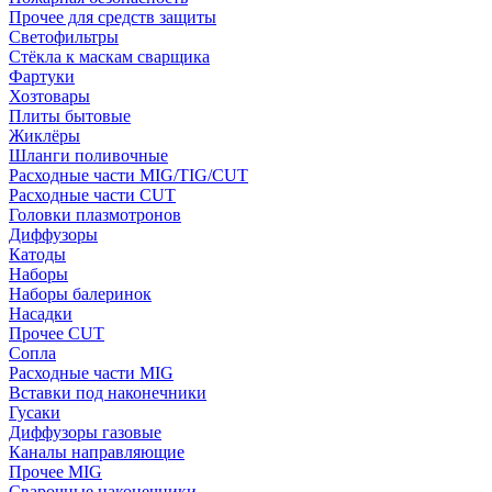
Прочее для средств защиты
Светофильтры
Стёкла к маскам сварщика
Фартуки
Хозтовары
Плиты бытовые
Жиклёры
Шланги поливочные
Расходные части MIG/TIG/CUT
Расходные части CUT
Головки плазмотронов
Диффузоры
Катоды
Наборы
Наборы балеринок
Насадки
Прочее CUT
Сопла
Расходные части MIG
Вставки под наконечники
Гусаки
Диффузоры газовые
Каналы направляющие
Прочее MIG
Сварочные наконечники