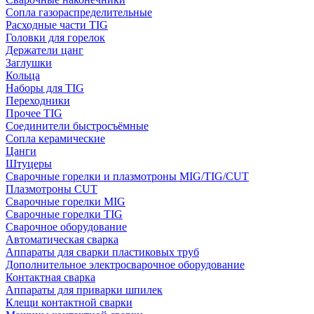
Сопла газораспределительные
Расходные части TIG
Головки для горелок
Держатели цанг
Заглушки
Кольца
Наборы для TIG
Переходники
Прочее TIG
Соединители быстросъёмные
Сопла керамические
Цанги
Штуцеры
Сварочные горелки и плазмотроны MIG/TIG/CUT
Плазмотроны CUT
Сварочные горелки MIG
Сварочные горелки TIG
Сварочное оборудование
Автоматическая сварка
Аппараты для сварки пластиковых труб
Дополнительное электросварочное оборудование
Контактная сварка
Аппараты для приварки шпилек
Клещи контактной сварки