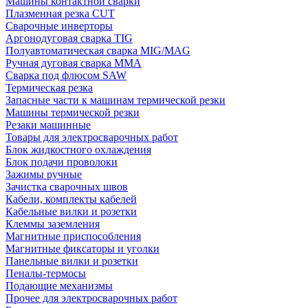
Машины контактной сварки
Плазменная резка CUT
Сварочные инверторы
Аргонодуговая сварка TIG
Полуавтоматическая сварка MIG/MAG
Ручная дуговая сварка MMA
Сварка под флюсом SAW
Термическая резка
Запасные части к машинам термической резки
Машины термической резки
Резаки машинные
Товары для электросварочных работ
Блок жидкостного охлаждения
Блок подачи проволоки
Зажимы ручные
Зачистка сварочных швов
Кабели, комплекты кабелей
Кабельные вилки и розетки
Клеммы заземления
Магнитные приспособления
Магнитные фиксаторы и уголки
Панельные вилки и розетки
Пеналы-термосы
Подающие механизмы
Прочее для электросварочных работ