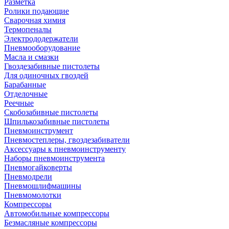
Разметка
Ролики подающие
Сварочная химия
Термопеналы
Электрододержатели
Пневмооборудование
Масла и смазки
Гвоздезабивные пистолеты
Для одиночных гвоздей
Барабанные
Отделочные
Реечные
Скобозабивные пистолеты
Шпилькозабивные пистолеты
Пневмоинструмент
Пневмостеплеры, гвоздезабиватели
Аксессуары к пневмоинструменту
Наборы пневмоинструмента
Пневмогайковерты
Пневмодрели
Пневмошлифмашины
Пневмомолотки
Компрессоры
Автомобильные компрессоры
Безмасляные компрессоры