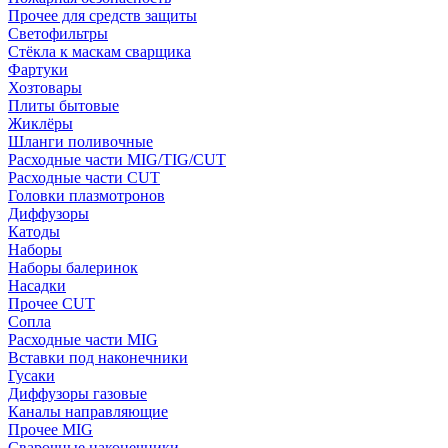
Прочее для средств защиты
Светофильтры
Стёкла к маскам сварщика
Фартуки
Хозтовары
Плиты бытовые
Жиклёры
Шланги поливочные
Расходные части MIG/TIG/CUT
Расходные части CUT
Головки плазмотронов
Диффузоры
Катоды
Наборы
Наборы балеринок
Насадки
Прочее CUT
Сопла
Расходные части MIG
Вставки под наконечники
Гусаки
Диффузоры газовые
Каналы направляющие
Прочее MIG
Сварочные наконечники