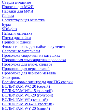
Сверла алмазные
Полотна для МФИ
Насадки для МФИ
Свёрла
Сопутствующая оснастка
Буры
SDS-plus
Пайка и наплавка
Посты для пайки
Припои и флюсы
Флюсы и пасты для пайки и лужения
Сварочные материалы
Проволока сварочная на катушках
Порошковая самозащитная проволока
Проволока для алюм. сплавов
Проволока для нерж. сталей
Проволока для черного металла
Электроды
Вольфрамовые электроды для TIG сварки
ВОЛЬФРАМ WC-20 (серый)
ВОЛЬФРАМ WL-15 (золотой)
ВОЛЬФРАМ WL-20 (голубой)
ВОЛЬФРАМ WP (зеленый)
ВОЛЬФРАМ WT-20 (красный)
ВОЛЬФРАМ WY-20 (синий)