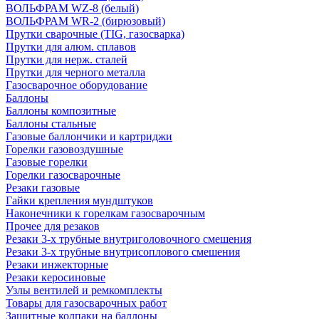
ВОЛЬФРАМ WZ-8 (белый)
ВОЛЬФРАМ WR-2 (бирюзовый)
Прутки сварочные (TIG, газосварка)
Прутки для алюм. сплавов
Прутки для нерж. сталей
Прутки для черного металла
Газосварочное оборудование
Баллоны
Баллоны композитные
Баллоны стальные
Газовые баллончики и картриджи
Горелки газовоздушные
Газовые горелки
Горелки газосварочные
Резаки газовые
Гайки крепления мундштуков
Наконечники к горелкам газосварочным
Прочее для резаков
Резаки 3-х трубные внутриголовочного смешения
Резаки 3-х трубные внутрисоплового смешения
Резаки инжекторные
Резаки керосиновые
Узлы вентилей и ремкомплекты
Товары для газосварочных работ
Защитные колпаки на баллоны