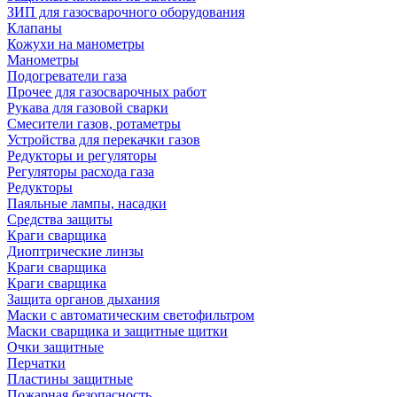
ЗИП для газосварочного оборудования
Клапаны
Кожухи на манометры
Манометры
Подогреватели газа
Прочее для газосварочных работ
Рукава для газовой сварки
Смесители газов, ротаметры
Устройства для перекачки газов
Редукторы и регуляторы
Регуляторы расхода газа
Редукторы
Паяльные лампы, насадки
Средства защиты
Краги сварщика
Диоптрические линзы
Краги сварщика
Краги сварщика
Защита органов дыхания
Маски с автоматическим светофильтром
Маски сварщика и защитные щитки
Очки защитные
Перчатки
Пластины защитные
Пожарная безопасность