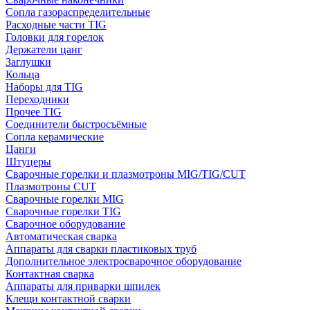
Сопла газораспределительные
Расходные части TIG
Головки для горелок
Держатели цанг
Заглушки
Кольца
Наборы для TIG
Переходники
Прочее TIG
Соединители быстросъёмные
Сопла керамические
Цанги
Штуцеры
Сварочные горелки и плазмотроны MIG/TIG/CUT
Плазмотроны CUT
Сварочные горелки MIG
Сварочные горелки TIG
Сварочное оборудование
Автоматическая сварка
Аппараты для сварки пластиковых труб
Дополнительное электросварочное оборудование
Контактная сварка
Аппараты для приварки шпилек
Клещи контактной сварки