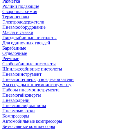
Разметка
Ролики подающие
Сварочная химия
Термопеналы
Электрододержатели
Пневмооборудование
Масла и смазки
Гвоздезабивные пистолеты
Для одиночных гвоздей
Барабанные
Отделочные
Реечные
Скобозабивные пистолеты
Шпилькозабивные пистолеты
Пневмоинструмент
Пневмостеплеры, гвоздезабиватели
Аксессуары к пневмоинструменту
Наборы пневмоинструмента
Пневмогайковерты
Пневмодрели
Пневмошлифмашины
Пневмомолотки
Компрессоры
Автомобильные компрессоры
Безмасляные компрессоры