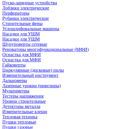
Пуско-зарядные устройства
Лобзики электрические
Перфораторы
Рубанки электрические
Строительные фены
Углошлифовальные машины
Насадки для УШМ
Насадки для УШМ
Шуруповерты сетевые
Реноваторы многофункциональные (МФИ)
Оснастка для МФИ
Оснастка для МФИ
Гайковерты
Циркулярные (дисковые) пилы
Измерительный инструмент
Дальномеры
Лазерные уровни (нивелиры)
Мультиметры
Тестеры напряжения
Уровни строительные
Детекторы металла
Измерительные клещи
Тепловая техника
Пушки тепловые
Пушки газовые