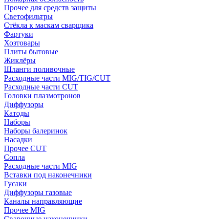
Прочее для средств защиты
Светофильтры
Стёкла к маскам сварщика
Фартуки
Хозтовары
Плиты бытовые
Жиклёры
Шланги поливочные
Расходные части MIG/TIG/CUT
Расходные части CUT
Головки плазмотронов
Диффузоры
Катоды
Наборы
Наборы балеринок
Насадки
Прочее CUT
Сопла
Расходные части MIG
Вставки под наконечники
Гусаки
Диффузоры газовые
Каналы направляющие
Прочее MIG
Сварочные наконечники