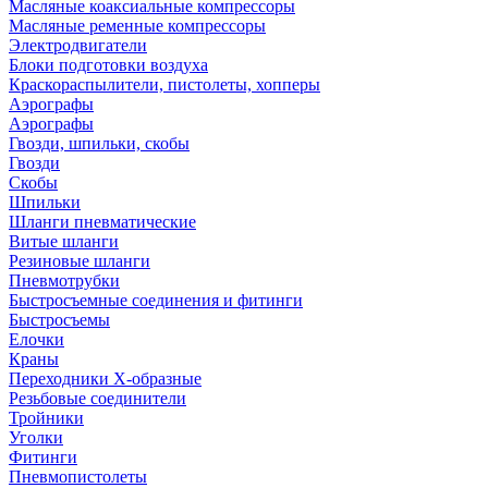
Масляные коаксиальные компрессоры
Масляные ременные компрессоры
Электродвигатели
Блоки подготовки воздуха
Краскораспылители, пистолеты, хопперы
Аэрографы
Аэрографы
Гвозди, шпильки, скобы
Гвозди
Скобы
Шпильки
Шланги пневматические
Витые шланги
Резиновые шланги
Пневмотрубки
Быстросъемные соединения и фитинги
Быстросъемы
Елочки
Краны
Переходники Х-образные
Резьбовые соединители
Тройники
Уголки
Фитинги
Пневмопистолеты