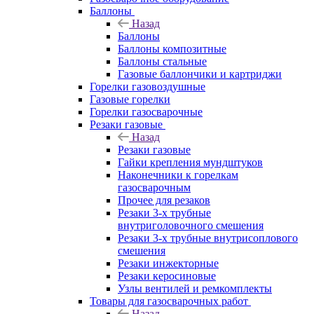
Баллоны
Назад
Баллоны
Баллоны композитные
Баллоны стальные
Газовые баллончики и картриджи
Горелки газовоздушные
Газовые горелки
Горелки газосварочные
Резаки газовые
Назад
Резаки газовые
Гайки крепления мундштуков
Наконечники к горелкам
газосварочным
Прочее для резаков
Резаки 3-х трубные
внутриголовочного смешения
Резаки 3-х трубные внутрисоплового
смешения
Резаки инжекторные
Резаки керосиновые
Узлы вентилей и ремкомплекты
Товары для газосварочных работ
Назад