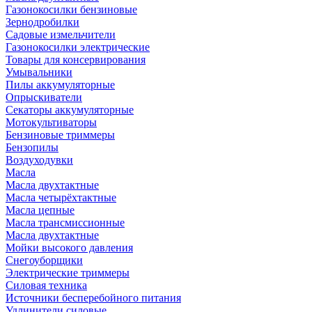
Газонокосилки бензиновые
Зернодробилки
Садовые измельчители
Газонокосилки электрические
Товары для консервирования
Умывальники
Пилы аккумуляторные
Опрыскиватели
Секаторы аккумуляторные
Мотокультиваторы
Бензиновые триммеры
Бензопилы
Воздуходувки
Масла
Масла двухтактные
Масла четырёхтактные
Масла цепные
Масла трансмиссионные
Масла двухтактные
Мойки высокого давления
Снегоуборщики
Электрические триммеры
Силовая техника
Источники бесперебойного питания
Удлинители силовые