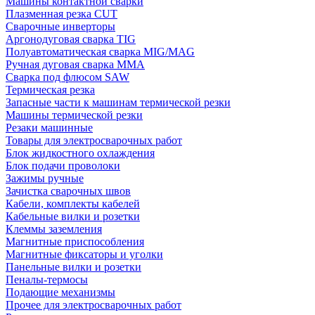
Машины контактной сварки
Плазменная резка CUT
Сварочные инверторы
Аргонодуговая сварка TIG
Полуавтоматическая сварка MIG/MAG
Ручная дуговая сварка MMA
Сварка под флюсом SAW
Термическая резка
Запасные части к машинам термической резки
Машины термической резки
Резаки машинные
Товары для электросварочных работ
Блок жидкостного охлаждения
Блок подачи проволоки
Зажимы ручные
Зачистка сварочных швов
Кабели, комплекты кабелей
Кабельные вилки и розетки
Клеммы заземления
Магнитные приспособления
Магнитные фиксаторы и уголки
Панельные вилки и розетки
Пеналы-термосы
Подающие механизмы
Прочее для электросварочных работ