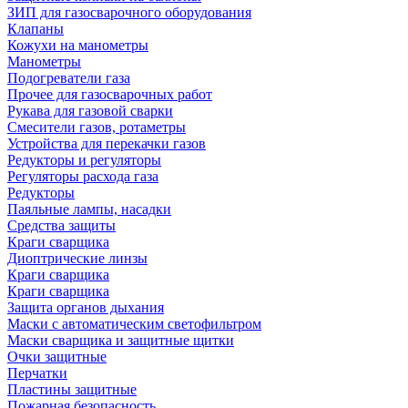
ЗИП для газосварочного оборудования
Клапаны
Кожухи на манометры
Манометры
Подогреватели газа
Прочее для газосварочных работ
Рукава для газовой сварки
Смесители газов, ротаметры
Устройства для перекачки газов
Редукторы и регуляторы
Регуляторы расхода газа
Редукторы
Паяльные лампы, насадки
Средства защиты
Краги сварщика
Диоптрические линзы
Краги сварщика
Краги сварщика
Защита органов дыхания
Маски с автоматическим светофильтром
Маски сварщика и защитные щитки
Очки защитные
Перчатки
Пластины защитные
Пожарная безопасность