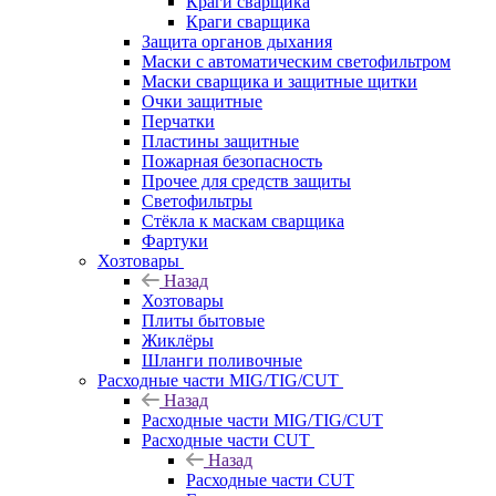
Краги сварщика
Краги сварщика
Защита органов дыхания
Маски с автоматическим светофильтром
Маски сварщика и защитные щитки
Очки защитные
Перчатки
Пластины защитные
Пожарная безопасность
Прочее для средств защиты
Светофильтры
Стёкла к маскам сварщика
Фартуки
Хозтовары
Назад
Хозтовары
Плиты бытовые
Жиклёры
Шланги поливочные
Расходные части MIG/TIG/CUT
Назад
Расходные части MIG/TIG/CUT
Расходные части CUT
Назад
Расходные части CUT