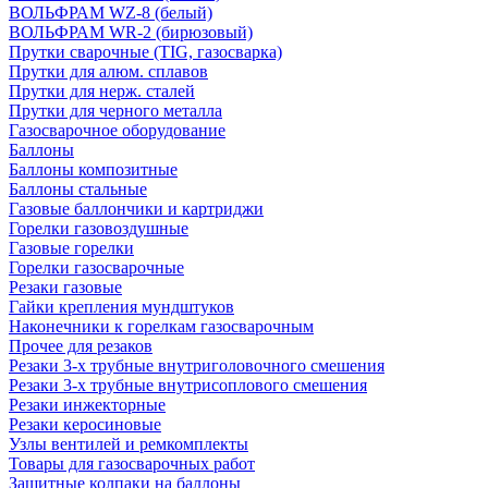
ВОЛЬФРАМ WZ-8 (белый)
ВОЛЬФРАМ WR-2 (бирюзовый)
Прутки сварочные (TIG, газосварка)
Прутки для алюм. сплавов
Прутки для нерж. сталей
Прутки для черного металла
Газосварочное оборудование
Баллоны
Баллоны композитные
Баллоны стальные
Газовые баллончики и картриджи
Горелки газовоздушные
Газовые горелки
Горелки газосварочные
Резаки газовые
Гайки крепления мундштуков
Наконечники к горелкам газосварочным
Прочее для резаков
Резаки 3-х трубные внутриголовочного смешения
Резаки 3-х трубные внутрисоплового смешения
Резаки инжекторные
Резаки керосиновые
Узлы вентилей и ремкомплекты
Товары для газосварочных работ
Защитные колпаки на баллоны