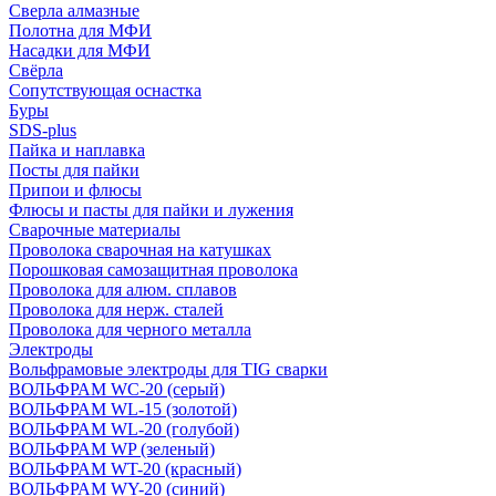
Сверла алмазные
Полотна для МФИ
Насадки для МФИ
Свёрла
Сопутствующая оснастка
Буры
SDS-plus
Пайка и наплавка
Посты для пайки
Припои и флюсы
Флюсы и пасты для пайки и лужения
Сварочные материалы
Проволока сварочная на катушках
Порошковая самозащитная проволока
Проволока для алюм. сплавов
Проволока для нерж. сталей
Проволока для черного металла
Электроды
Вольфрамовые электроды для TIG сварки
ВОЛЬФРАМ WC-20 (серый)
ВОЛЬФРАМ WL-15 (золотой)
ВОЛЬФРАМ WL-20 (голубой)
ВОЛЬФРАМ WP (зеленый)
ВОЛЬФРАМ WT-20 (красный)
ВОЛЬФРАМ WY-20 (синий)