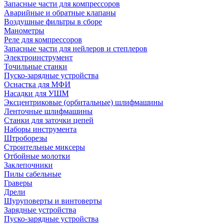
Запасные части для компрессоров
Аварийные и обратные клапаны
Воздушные фильтры в сборе
Манометры
Реле для компрессоров
Запасные части для нейлеров и степлеров
Электроинструмент
Точильные станки
Пуско-зарядные устройства
Оснастка для МФИ
Насадки для УШМ
Эксцентриковые (орбитальные) шлифмашины
Ленточные шлифмашины
Станки для заточки цепей
Наборы инструмента
Штроборезы
Строительные миксеры
Отбойные молотки
Заклепочники
Пилы сабельные
Граверы
Дрели
Шуруповерты и винтоверты
Зарядные устройства
Пуско-зарядные устройства