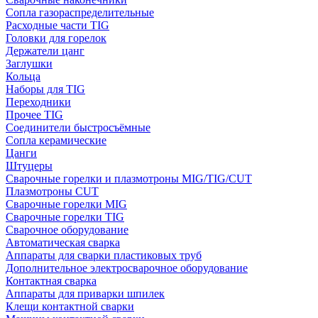
Сопла газораспределительные
Расходные части TIG
Головки для горелок
Держатели цанг
Заглушки
Кольца
Наборы для TIG
Переходники
Прочее TIG
Соединители быстросъёмные
Сопла керамические
Цанги
Штуцеры
Сварочные горелки и плазмотроны MIG/TIG/CUT
Плазмотроны CUT
Сварочные горелки MIG
Сварочные горелки TIG
Сварочное оборудование
Автоматическая сварка
Аппараты для сварки пластиковых труб
Дополнительное электросварочное оборудование
Контактная сварка
Аппараты для приварки шпилек
Клещи контактной сварки