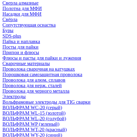
Сверла алмазные
Полотна для МФИ
Насадки для МФИ
Свёрла
Сопутствующая оснастка
Буры
SDS-plus
Пайка и наплавка
Посты для пайки
Припои и флюсы
Флюсы и пасты для пайки и лужения
Сварочные материалы
Проволока сварочная на катушках
Порошковая самозащитная проволока
Проволока для алюм. сплавов
Проволока для нерж. сталей
Проволока для черного металла
Электроды
Вольфрамовые электроды для TIG сварки
ВОЛЬФРАМ WC-20 (серый)
ВОЛЬФРАМ WL-15 (золотой)
ВОЛЬФРАМ WL-20 (голубой)
ВОЛЬФРАМ WP (зеленый)
ВОЛЬФРАМ WT-20 (красный)
ВОЛЬФРАМ WY-20 (синий)