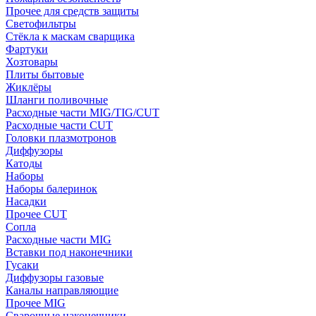
Прочее для средств защиты
Светофильтры
Стёкла к маскам сварщика
Фартуки
Хозтовары
Плиты бытовые
Жиклёры
Шланги поливочные
Расходные части MIG/TIG/CUT
Расходные части CUT
Головки плазмотронов
Диффузоры
Катоды
Наборы
Наборы балеринок
Насадки
Прочее CUT
Сопла
Расходные части MIG
Вставки под наконечники
Гусаки
Диффузоры газовые
Каналы направляющие
Прочее MIG
Сварочные наконечники