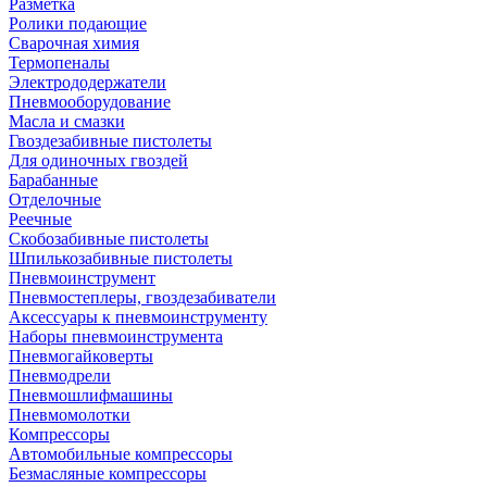
Разметка
Ролики подающие
Сварочная химия
Термопеналы
Электрододержатели
Пневмооборудование
Масла и смазки
Гвоздезабивные пистолеты
Для одиночных гвоздей
Барабанные
Отделочные
Реечные
Скобозабивные пистолеты
Шпилькозабивные пистолеты
Пневмоинструмент
Пневмостеплеры, гвоздезабиватели
Аксессуары к пневмоинструменту
Наборы пневмоинструмента
Пневмогайковерты
Пневмодрели
Пневмошлифмашины
Пневмомолотки
Компрессоры
Автомобильные компрессоры
Безмасляные компрессоры