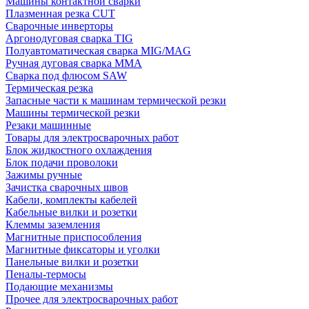
Машины контактной сварки
Плазменная резка CUT
Сварочные инверторы
Аргонодуговая сварка TIG
Полуавтоматическая сварка MIG/MAG
Ручная дуговая сварка MMA
Сварка под флюсом SAW
Термическая резка
Запасные части к машинам термической резки
Машины термической резки
Резаки машинные
Товары для электросварочных работ
Блок жидкостного охлаждения
Блок подачи проволоки
Зажимы ручные
Зачистка сварочных швов
Кабели, комплекты кабелей
Кабельные вилки и розетки
Клеммы заземления
Магнитные приспособления
Магнитные фиксаторы и уголки
Панельные вилки и розетки
Пеналы-термосы
Подающие механизмы
Прочее для электросварочных работ