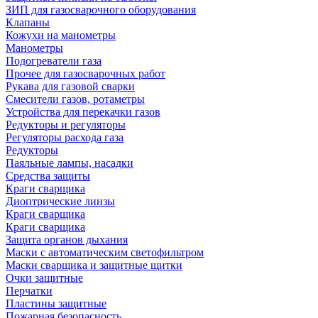
ЗИП для газосварочного оборудования
Клапаны
Кожухи на манометры
Манометры
Подогреватели газа
Прочее для газосварочных работ
Рукава для газовой сварки
Смесители газов, ротаметры
Устройства для перекачки газов
Редукторы и регуляторы
Регуляторы расхода газа
Редукторы
Паяльные лампы, насадки
Средства защиты
Краги сварщика
Диоптрические линзы
Краги сварщика
Краги сварщика
Защита органов дыхания
Маски с автоматическим светофильтром
Маски сварщика и защитные щитки
Очки защитные
Перчатки
Пластины защитные
Пожарная безопасность