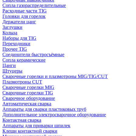
Сопла газораспределительные
Расходные части TIG
Головки для горелок
Держатели цанг
Заглушки
Кольца
Наборы для TIG
Переходники
Прочее TIG
Соединители быстросъёмные
Сопла керамические
Цанги
Штуцеры
Сварочные горелки и плазмотроны MIG/TIG/CUT
Плазмотроны CUT
Сварочные горелки MIG
Сварочные горелки TIG
Сварочное оборудование
Автоматическая сварка
Аппараты для сварки пластиковых труб
Дополнительное электросварочное оборудование
Контактная сварка
Аппараты для приварки шпилек
Клещи контактной сварки