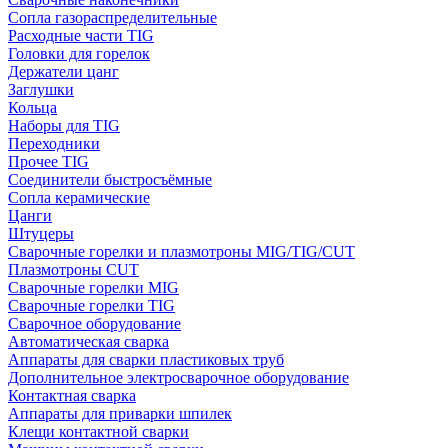
Сопла газораспределительные
Расходные части TIG
Головки для горелок
Держатели цанг
Заглушки
Кольца
Наборы для TIG
Переходники
Прочее TIG
Соединители быстросъёмные
Сопла керамические
Цанги
Штуцеры
Сварочные горелки и плазмотроны MIG/TIG/CUT
Плазмотроны CUT
Сварочные горелки MIG
Сварочные горелки TIG
Сварочное оборудование
Автоматическая сварка
Аппараты для сварки пластиковых труб
Дополнительное электросварочное оборудование
Контактная сварка
Аппараты для приварки шпилек
Клещи контактной сварки