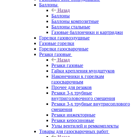
Баллоны
Назад
Баллоны
Баллоны композитные
Баллоны стальные
Газовые баллончики и картриджи
Горелки газовоздушные
Газовые горелки
Горелки газосварочные
Резаки газовые
Назад
Резаки газовые
Гайки крепления мундштуков
Наконечники к горелкам
газосварочным
Прочее для резаков
Резаки 3-х трубные
внутриголовочного смешения
Резаки 3-х трубные внутрисоплового
смешения
Резаки инжекторные
Резаки керосиновые
Узлы вентилей и ремкомплекты
Товары для газосварочных работ
Назад