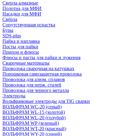
Сверла алмазные
Полотна для МФИ
Насадки для МФИ
Свёрла
Сопутствующая оснастка
Буры
SDS-plus
Пайка и наплавка
Посты для пайки
Припои и флюсы
Флюсы и пасты для пайки и лужения
Сварочные материалы
Проволока сварочная на катушках
Порошковая самозащитная проволока
Проволока для алюм. сплавов
Проволока для нерж. сталей
Проволока для черного металла
Электроды
Вольфрамовые электроды для TIG сварки
ВОЛЬФРАМ WC-20 (серый)
ВОЛЬФРАМ WL-15 (золотой)
ВОЛЬФРАМ WL-20 (голубой)
ВОЛЬФРАМ WP (зеленый)
ВОЛЬФРАМ WT-20 (красный)
ВОЛЬФРАМ WY-20 (синий)