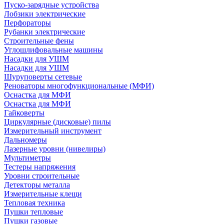
Пуско-зарядные устройства
Лобзики электрические
Перфораторы
Рубанки электрические
Строительные фены
Углошлифовальные машины
Насадки для УШМ
Насадки для УШМ
Шуруповерты сетевые
Реноваторы многофункциональные (МФИ)
Оснастка для МФИ
Оснастка для МФИ
Гайковерты
Циркулярные (дисковые) пилы
Измерительный инструмент
Дальномеры
Лазерные уровни (нивелиры)
Мультиметры
Тестеры напряжения
Уровни строительные
Детекторы металла
Измерительные клещи
Тепловая техника
Пушки тепловые
Пушки газовые