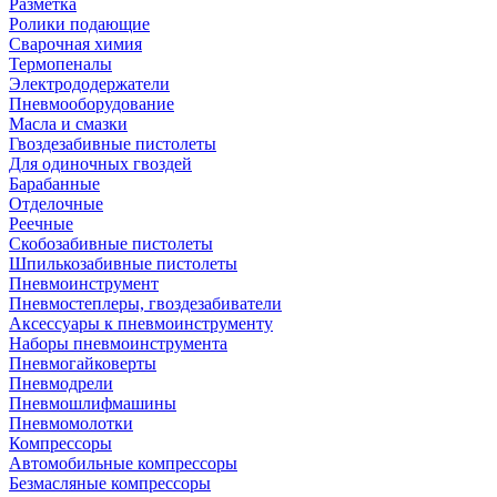
Разметка
Ролики подающие
Сварочная химия
Термопеналы
Электрододержатели
Пневмооборудование
Масла и смазки
Гвоздезабивные пистолеты
Для одиночных гвоздей
Барабанные
Отделочные
Реечные
Скобозабивные пистолеты
Шпилькозабивные пистолеты
Пневмоинструмент
Пневмостеплеры, гвоздезабиватели
Аксессуары к пневмоинструменту
Наборы пневмоинструмента
Пневмогайковерты
Пневмодрели
Пневмошлифмашины
Пневмомолотки
Компрессоры
Автомобильные компрессоры
Безмасляные компрессоры