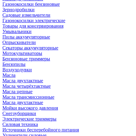
Газонокосилки бензиновые
Зернодробилки
Садовые измельчители
Газонокосилки электрические
Товары для консервирования
Умывальники
Пилы аккумуляторные
Опрыскиватели
Секаторы аккумуляторные
Мотокультиваторы
Бензиновые триммеры
Бензопилы
Воздуходувки
Масла
Масла двухтактные
Масла четырёхтактные
Масла цепные
Масла трансмиссионные
Масла двухтактные
Мойки высокого давления
Снегоуборщики
Электрические триммеры
Силовая техника
Источники бесперебойного питания
Удлинители силовые