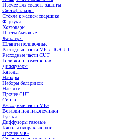
Прочее для средств защиты
Светофильтры
Стёкла к маскам сварщика
Фартуки
Хозтовары
Плиты бытовые
Жиклёры
Шланги поливочные
Расходные части MIG/TIG/CUT
Расходные части CUT
Головки плазмотронов
Диффузоры
Катоды
Наборы
Наборы балеринок
Насадки
Прочее CUT
Сопла
Расходные части MIG
Вставки под наконечники
Гусаки
Диффузоры газовые
Каналы направляющие
Прочее MIG
Сварочные наконечники