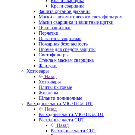
Краги сварщика
Краги сварщика
Защита органов дыхания
Маски с автоматическим светофильтром
Маски сварщика и защитные щитки
Очки защитные
Перчатки
Пластины защитные
Пожарная безопасность
Прочее для средств защиты
Светофильтры
Стёкла к маскам сварщика
Фартуки
Хозтовары
Назад
Хозтовары
Плиты бытовые
Жиклёры
Шланги поливочные
Расходные части MIG/TIG/CUT
Назад
Расходные части MIG/TIG/CUT
Расходные части CUT
Назад
Расходные части CUT