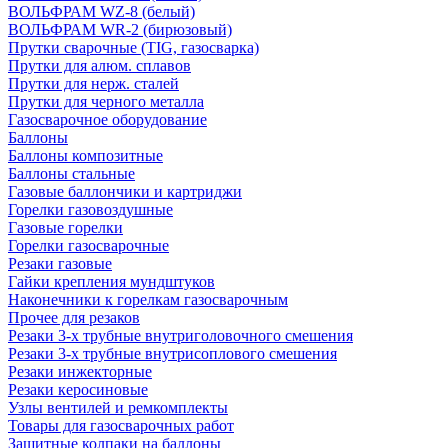
ВОЛЬФРАМ WZ-8 (белый)
ВОЛЬФРАМ WR-2 (бирюзовый)
Прутки сварочные (TIG, газосварка)
Прутки для алюм. сплавов
Прутки для нерж. сталей
Прутки для черного металла
Газосварочное оборудование
Баллоны
Баллоны композитные
Баллоны стальные
Газовые баллончики и картриджи
Горелки газовоздушные
Газовые горелки
Горелки газосварочные
Резаки газовые
Гайки крепления мундштуков
Наконечники к горелкам газосварочным
Прочее для резаков
Резаки 3-х трубные внутриголовочного смешения
Резаки 3-х трубные внутрисоплового смешения
Резаки инжекторные
Резаки керосиновые
Узлы вентилей и ремкомплекты
Товары для газосварочных работ
Защитные колпаки на баллоны