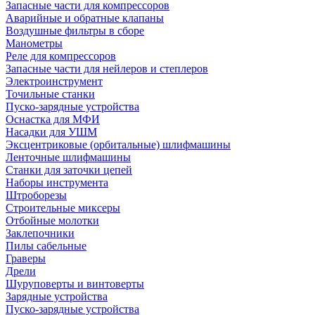
Запасные части для компрессоров
Аварийные и обратные клапаны
Воздушные фильтры в сборе
Манометры
Реле для компрессоров
Запасные части для нейлеров и степлеров
Электроинструмент
Точильные станки
Пуско-зарядные устройства
Оснастка для МФИ
Насадки для УШМ
Эксцентриковые (орбитальные) шлифмашины
Ленточные шлифмашины
Станки для заточки цепей
Наборы инструмента
Штроборезы
Строительные миксеры
Отбойные молотки
Заклепочники
Пилы сабельные
Граверы
Дрели
Шуруповерты и винтоверты
Зарядные устройства
Пуско-зарядные устройства