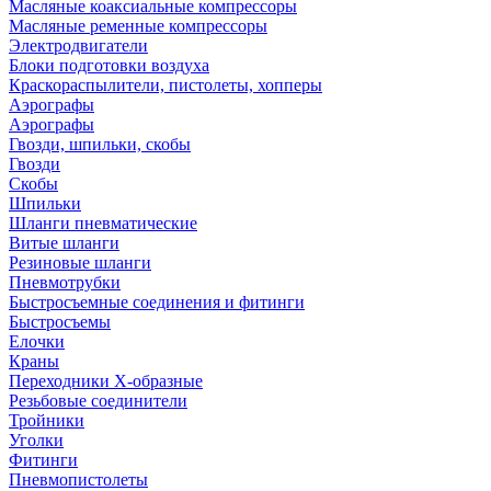
Масляные коаксиальные компрессоры
Масляные ременные компрессоры
Электродвигатели
Блоки подготовки воздуха
Краскораспылители, пистолеты, хопперы
Аэрографы
Аэрографы
Гвозди, шпильки, скобы
Гвозди
Скобы
Шпильки
Шланги пневматические
Витые шланги
Резиновые шланги
Пневмотрубки
Быстросъемные соединения и фитинги
Быстросъемы
Елочки
Краны
Переходники Х-образные
Резьбовые соединители
Тройники
Уголки
Фитинги
Пневмопистолеты