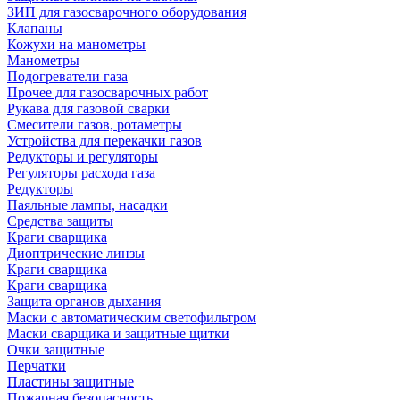
ЗИП для газосварочного оборудования
Клапаны
Кожухи на манометры
Манометры
Подогреватели газа
Прочее для газосварочных работ
Рукава для газовой сварки
Смесители газов, ротаметры
Устройства для перекачки газов
Редукторы и регуляторы
Регуляторы расхода газа
Редукторы
Паяльные лампы, насадки
Средства защиты
Краги сварщика
Диоптрические линзы
Краги сварщика
Краги сварщика
Защита органов дыхания
Маски с автоматическим светофильтром
Маски сварщика и защитные щитки
Очки защитные
Перчатки
Пластины защитные
Пожарная безопасность