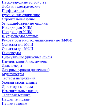
Пуско-зарядные устройства
Лобзики электрические
Перфораторы
Рубанки электрические
Строительные фены
Углошлифовальные машины
Насадки для УШМ
Насадки для УШМ
Шуруповерты сетевые
Реноваторы многофункциональные (МФИ)
Оснастка для МФИ
Оснастка для МФИ
Гайковерты
Циркулярные (дисковые) пилы
Измерительный инструмент
Дальномеры
Лазерные уровни (нивелиры)
Мультиметры
Тестеры напряжения
Уровни строительные
Детекторы металла
Измерительные клещи
Тепловая техника
Пушки тепловые
Пушки газовые