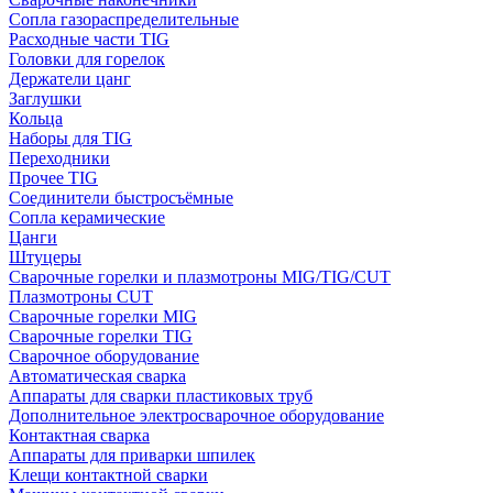
Сопла газораспределительные
Расходные части TIG
Головки для горелок
Держатели цанг
Заглушки
Кольца
Наборы для TIG
Переходники
Прочее TIG
Соединители быстросъёмные
Сопла керамические
Цанги
Штуцеры
Сварочные горелки и плазмотроны MIG/TIG/CUT
Плазмотроны CUT
Сварочные горелки MIG
Сварочные горелки TIG
Сварочное оборудование
Автоматическая сварка
Аппараты для сварки пластиковых труб
Дополнительное электросварочное оборудование
Контактная сварка
Аппараты для приварки шпилек
Клещи контактной сварки