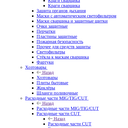
Краги сварщика
Краги сварщика
Защита органов дыхания
Маски с автоматическим светофильтром
Маски сварщика и защитные щитки
Очки защитные
Перчатки
Пластины защитные
Пожарная безопасность
Прочее для средств защиты
Светофильтры
Стёкла к маскам сварщика
Фартуки
Хозтовары
Назад
Хозтовары
Плиты бытовые
Жиклёры
Шланги поливочные
Расходные части MIG/TIG/CUT
Назад
Расходные части MIG/TIG/CUT
Расходные части CUT
Назад
Расходные части CUT