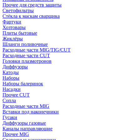
Прочее для средств защиты
Светофильтры
Стёкла к маскам сварщика
Фартуки
Хозтовары
Плиты бытовые
Жиклёры
Шланги поливочные
Расходные части MIG/TIG/CUT
Расходные части CUT
Головки плазмотронов
Диффузоры
Катоды
Наборы
Наборы балеринок
Насадки
Прочее CUT
Сопла
Расходные части MIG
Вставки под наконечники
Гусаки
Диффузоры газовые
Каналы направляющие
Прочее MIG
Сварочные наконечники