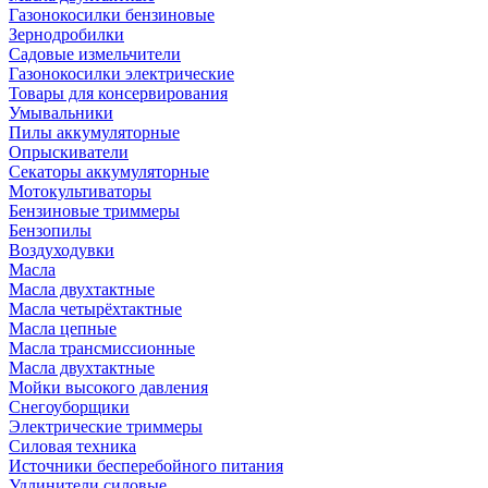
Газонокосилки бензиновые
Зернодробилки
Садовые измельчители
Газонокосилки электрические
Товары для консервирования
Умывальники
Пилы аккумуляторные
Опрыскиватели
Секаторы аккумуляторные
Мотокультиваторы
Бензиновые триммеры
Бензопилы
Воздуходувки
Масла
Масла двухтактные
Масла четырёхтактные
Масла цепные
Масла трансмиссионные
Масла двухтактные
Мойки высокого давления
Снегоуборщики
Электрические триммеры
Силовая техника
Источники бесперебойного питания
Удлинители силовые