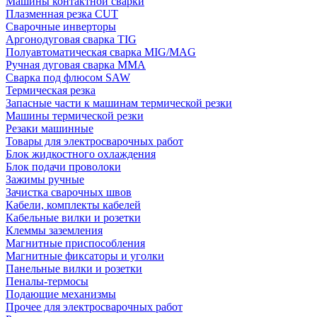
Машины контактной сварки
Плазменная резка CUT
Сварочные инверторы
Аргонодуговая сварка TIG
Полуавтоматическая сварка MIG/MAG
Ручная дуговая сварка MMA
Сварка под флюсом SAW
Термическая резка
Запасные части к машинам термической резки
Машины термической резки
Резаки машинные
Товары для электросварочных работ
Блок жидкостного охлаждения
Блок подачи проволоки
Зажимы ручные
Зачистка сварочных швов
Кабели, комплекты кабелей
Кабельные вилки и розетки
Клеммы заземления
Магнитные приспособления
Магнитные фиксаторы и уголки
Панельные вилки и розетки
Пеналы-термосы
Подающие механизмы
Прочее для электросварочных работ