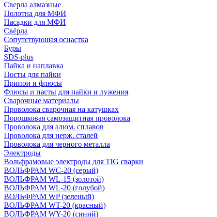
Сверла алмазные
Полотна для МФИ
Насадки для МФИ
Свёрла
Сопутствующая оснастка
Буры
SDS-plus
Пайка и наплавка
Посты для пайки
Припои и флюсы
Флюсы и пасты для пайки и лужения
Сварочные материалы
Проволока сварочная на катушках
Порошковая самозащитная проволока
Проволока для алюм. сплавов
Проволока для нерж. сталей
Проволока для черного металла
Электроды
Вольфрамовые электроды для TIG сварки
ВОЛЬФРАМ WC-20 (серый)
ВОЛЬФРАМ WL-15 (золотой)
ВОЛЬФРАМ WL-20 (голубой)
ВОЛЬФРАМ WP (зеленый)
ВОЛЬФРАМ WT-20 (красный)
ВОЛЬФРАМ WY-20 (синий)