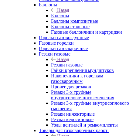
Баллоны
Назад
Баллоны
Баллоны композитные
Баллоны стальные
Газовые баллончики и картриджи
Горелки газовоздушные
Газовые горелки
Горелки газосварочные
Резаки газовые
Назад
Резаки газовые
Гайки крепления мундштуков
Наконечники к горелкам
газосварочным
Прочее для резаков
Резаки 3-х трубные
внутриголовочного смешения
Резаки 3-х трубные внутрисоплового
смешения
Резаки инжекторные
Резаки керосиновые
Узлы вентилей и ремкомплекты
Товары для газосварочных работ
Назад