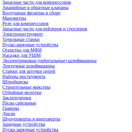
Запасные части для компрессоров
Аварийные и обратные клапаны
Воздушные фильтры в сборе
Манометры
Реле для компрессоров
Запасные части для нейлеров и степлеров
Электроинструмент
Точильные станки
Пуско-зарядные устройства
Оснастка для МФИ
Насадки для УШМ
Эксцентриковые (орбитальные) шлифмашины
Ленточные шлифмашины
Станки для заточки цепей
Наборы инструмента
Штроборезы
Строительные миксеры
Отбойные молотки
Заклепочники
Пилы сабельные
Граверы
Дрели
Шуруповерты и винтоверты
Зарядные устройства
Пуско-зарядные устройства