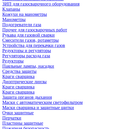
ЗИП для газосварочного оборудования
Клапаны
Кожухи на манометры
Манометры
Подогреватели газа
Прочее для газосварочных работ
Рукава для газовой сварки
Смесители газов, ротаметры
Устройства для перекачки газов
Редукторы и регуляторы
Регуляторы расхода газа
Редукторы
Паяльные лампы, насадки
Средства защиты
Краги сварщика
Диоптрические линзы
Краги сварщика
Краги сварщика
Защита органов дыхания
Маски с автоматическим светофильтром
Маски сварщика и защитные щитки
Очки защитные
Перчатки
Пластины защитные
Пожарная безопасность