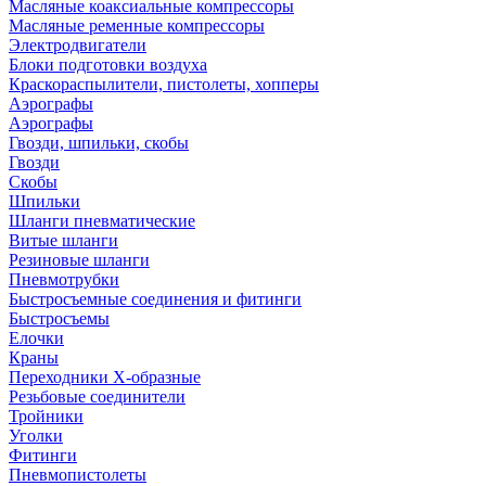
Масляные коаксиальные компрессоры
Масляные ременные компрессоры
Электродвигатели
Блоки подготовки воздуха
Краскораспылители, пистолеты, хопперы
Аэрографы
Аэрографы
Гвозди, шпильки, скобы
Гвозди
Скобы
Шпильки
Шланги пневматические
Витые шланги
Резиновые шланги
Пневмотрубки
Быстросъемные соединения и фитинги
Быстросъемы
Елочки
Краны
Переходники Х-образные
Резьбовые соединители
Тройники
Уголки
Фитинги
Пневмопистолеты