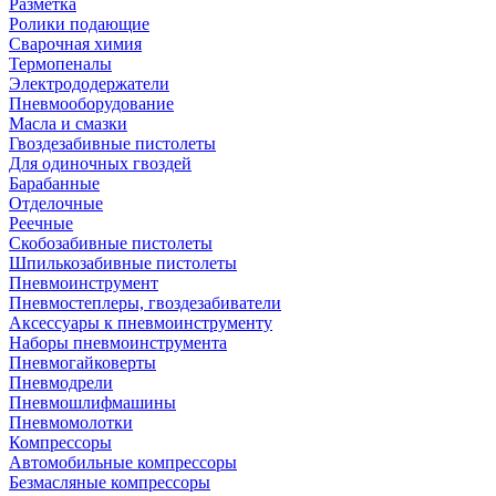
Разметка
Ролики подающие
Сварочная химия
Термопеналы
Электрододержатели
Пневмооборудование
Масла и смазки
Гвоздезабивные пистолеты
Для одиночных гвоздей
Барабанные
Отделочные
Реечные
Скобозабивные пистолеты
Шпилькозабивные пистолеты
Пневмоинструмент
Пневмостеплеры, гвоздезабиватели
Аксессуары к пневмоинструменту
Наборы пневмоинструмента
Пневмогайковерты
Пневмодрели
Пневмошлифмашины
Пневмомолотки
Компрессоры
Автомобильные компрессоры
Безмасляные компрессоры