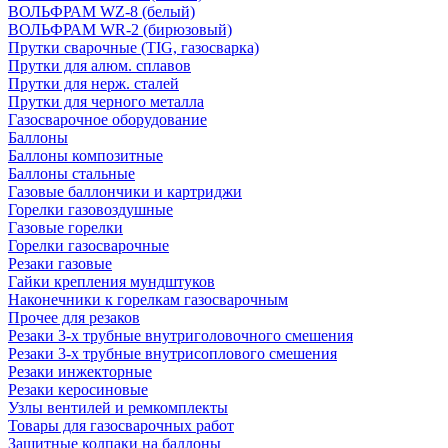
ВОЛЬФРАМ WZ-8 (белый)
ВОЛЬФРАМ WR-2 (бирюзовый)
Прутки сварочные (TIG, газосварка)
Прутки для алюм. сплавов
Прутки для нерж. сталей
Прутки для черного металла
Газосварочное оборудование
Баллоны
Баллоны композитные
Баллоны стальные
Газовые баллончики и картриджи
Горелки газовоздушные
Газовые горелки
Горелки газосварочные
Резаки газовые
Гайки крепления мундштуков
Наконечники к горелкам газосварочным
Прочее для резаков
Резаки 3-х трубные внутриголовочного смешения
Резаки 3-х трубные внутрисоплового смешения
Резаки инжекторные
Резаки керосиновые
Узлы вентилей и ремкомплекты
Товары для газосварочных работ
Защитные колпаки на баллоны